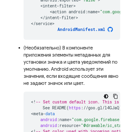
<
intent
-
filter
<
action
android
:
name
=
"com.google.f
<
/
intent
-
filter
>

<
/
service>
AndroidManifest
.
xml
(Необязательно) В компоненте
приложения элементы метаданных для
установки значка и цвета уведомлений по
умолчанию. Android использует эти
значения, если входящие сообщения явно
не задают значок или цвет.
<
!
-- Set custom default icon. This is used
See
README
(
https
:
//
goo
.
gl
/
l4GJaQ
)
for
<
meta
-
data
android
:
name
=
"com.google.firebase.mess
android
:
resource
=
"@drawable/ic_stat_ic
<
!
-- Set color used with incoming notifica