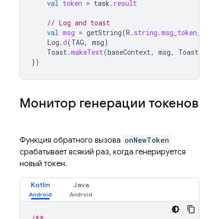
val
token
=
task
.
result
// Log and toast
val
msg
=
getString
(
R
.
string
.
msg_token_fmt
,
Log
.
d
(
TAG
,
msg
)
Toast
.
makeText
(
baseContext
,
msg
,
Toast
.
LENG
})
Монитор генерации токенов
Функция обратного вызова
onNewToken
срабатывает всякий раз, когда генерируется
новый токен.
Kotlin
Java
/**