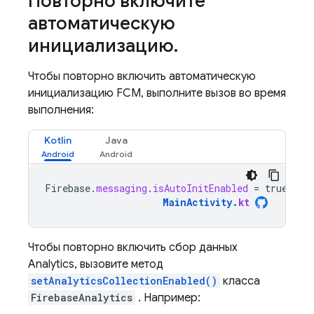
Повторно включите
автоматическую
инициализацию
.
Чтобы повторно включить автоматическую
инициализацию FCM, выполните вызов во время
выполнения:
Kotlin
Java
Firebase
.
messaging
.
isAutoInitEnabled
=
true
MainActivity
.
kt
Чтобы повторно включить сбор данных
Analytics, вызовите метод
setAnalyticsCollectionEnabled()
класса
FirebaseAnalytics
. Например: