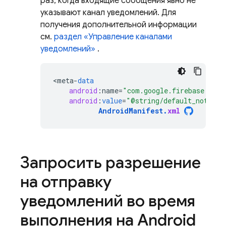
раз, когда входящие сообщения явно не
указывают канал уведомлений. Для
получения дополнительной информации
см.
раздел «Управление каналами
уведомлений»
.
<
meta
-
data
android
:
name
=
"com.google.firebase.mess
android
:
value
=
"@string/default_notific
AndroidManifest
.
xml
Запросить разрешение
на отправку
уведомлений во время
выполнения на Android