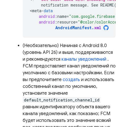
notification
message
.
See
README
(
http
<
meta
-
data
android
:
name
=
"com.google.firebase.mess
android
:
resource
=
"@color/colorAccent"
AndroidManifest
.
xml
(Необязательно) Начиная с Android 8.0
(уровень API 26) и выше, поддерживаются
и рекомендуются
каналы уведомлений
.
FCM
предоставляет канал уведомлений по
умолчанию с базовыми настройками. Если
вы предпочитаете
создать
и использовать
собственный канал по умолчанию,
установите значение
default_notification_channel_id
равным идентификатору объекта вашего
канала уведомлений, как показано;
FCM
будет использовать это значение всякий