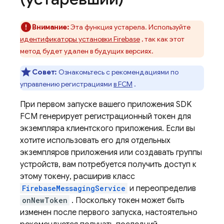
Внимание:
Эта функция устарела. Используйте
идентификаторы установки Firebase
, так как этот
метод будет удален в будущих версиях.
Совет:
Ознакомьтесь с рекомендациями по
управлению регистрациями
в FCM
.
При первом запуске вашего приложения SDK
FCM
генерирует регистрационный токен для
экземпляра клиентского приложения. Если вы
хотите использовать его для отдельных
экземпляров приложения или создавать группы
устройств, вам потребуется получить доступ к
этому токену, расширив класс
FirebaseMessagingService
и переопределив
onNewToken
. Поскольку токен может быть
изменен после первого запуска, настоятельно