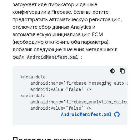
загружает идентификатор и данные
конфигурации в Firebase. Если вы хотите
предотвратить автоматическую регистрацию,
отключите сбор данных Analytics и
автоматическую инициализацию FCM
(необходимо отключить оба параметра),
добавив следующие значения метаданных в
файл
AndroidManifest.xml
:
<
meta-data
    android:name="firebase_messaging_auto_init_
    android:value="false" /
>

<
meta-data
    android:name="firebase_analytics_collection
    android:value="false" />
AndroidManifest.xml