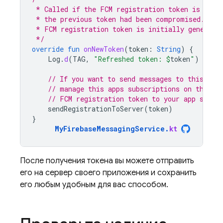
 * Called if the FCM registration token is upda
 * the previous token had been compromised. Not
 * FCM registration token is initially generate
 */
override
fun
onNewToken
(
token
:
String
)
{
Log
.
d
(
TAG
,
"Refreshed token: 
$
token
"
)
// If you want to send messages to this app
// manage this apps subscriptions on the se
// FCM registration token to your app serve
sendRegistrationToServer
(
token
)
}
MyFirebaseMessagingService
.
kt
После получения токена вы можете отправить
его на сервер своего приложения и сохранить
его любым удобным для вас способом.