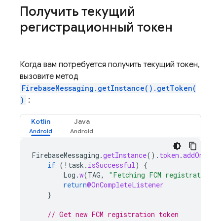
Получить текущий
регистрационный токен
Когда вам потребуется получить текущий токен,
вызовите метод
FirebaseMessaging.getInstance().getToken(
)
:
Kotlin
Java
FirebaseMessaging
.
getInstance
().
token
.
addOnComp
if
(
!
task
.
isSuccessful
)
{
Log
.
w
(
TAG
,
"Fetching FCM registration t
return
@OnCompleteListener
}
// Get new FCM registration token