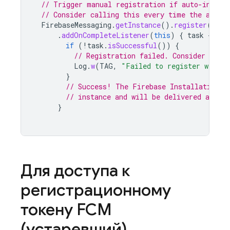
// Trigger manual registration if auto-initia
// Consider calling this every time the app s
FirebaseMessaging
.
getInstance
().
register
()
.
addOnCompleteListener
(
this
)
{
task
->
if
(
!
task
.
isSuccessful
())
{
// Registration failed. Consider retry
Log
.
w
(
TAG
,
"Failed to register with F
}
// Success! The Firebase Installation I
// instance and will be delivered async
}
Для доступа к
регистрационному
токену
FCM
(устаревший)