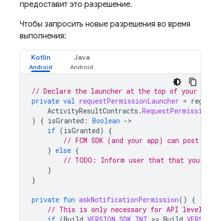
предоставит это разрешение.
Чтобы запросить новые разрешения во время
выполнения:
Kotlin
Java
// Declare the launcher at the top of your Acti
private
val
requestPermissionLauncher
=
registe
ActivityResultContracts
.
RequestPermission
()
)
{
isGranted
:
Boolean
-
if
(
isGranted
)
{
// FCM SDK (and your app) can post noti
}
else
{
// TODO: Inform user that that your app
}
}
private
fun
askNotificationPermission
()
{
// This is only necessary for API level >= 
if
(
Build
.
VERSION
.
SDK_INT
>
=
Build
.
VERSION_