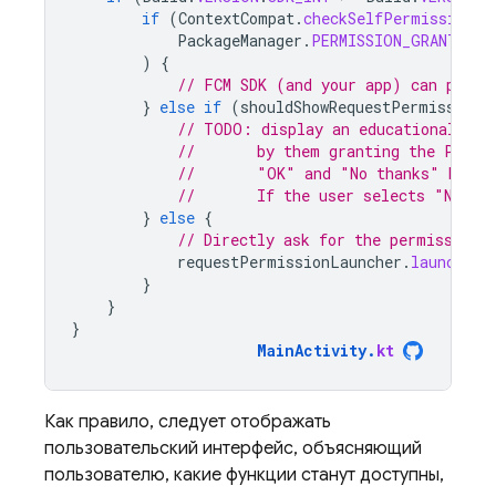
if
(
ContextCompat
.
checkSelfPermission
(
t
PackageManager
.
PERMISSION_GRANTED
)
{
// FCM SDK (and your app) can post 
}
else
if
(
shouldShowRequestPermissionR
// TODO: display an educational UI 
//       by them granting the POST_
//       "OK" and "No thanks" butto
//       If the user selects "No th
}
else
{
// Directly ask for the permission
requestPermissionLauncher
.
launch
(
Ma
}
}
}
MainActivity
.
kt
Как правило, следует отображать
пользовательский интерфейс, объясняющий
пользователю, какие функции станут доступны,