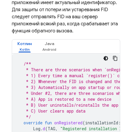
приложений имеет актуальный идентификатор.
Для защиты от потери или устаревания FID
следует отправлять FID на ваш сервер
приложений всякий раз, когда срабатывает эта
функция обратного вызова.
Котлин
Java
/**
   * There are three scenarios when `onRegister
   * 1) Every time a manual `register()` call f
   * 2) Whenever the FID is changed and the app
   * 3) Automatically on app startup or routine
   * Under #2, there are three scenarios when t
   * A) App is restored to a new device
   * B) User uninstalls/reinstalls the app
   * C) User clears app data
   */
override
fun
onRegistered
(
installationId
:
Str
Log
.
d
(
TAG
,
"Registered installation ID: 
$