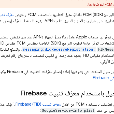
ا.
امج (SDK)
FCM
تلقائيًا مثيل التطبيق باستخدام
FCM
وتعرض
معرّف تثبيت se (FID
العميل عند تشغيل التطبيق. على غرار رمز الجهاز المميز لنظا
ا مميزًا لجهاز APNs عند بدء تشغيل التطبيق، يوفّر
FCM
مقياس FID باستخدام طريقة
messaging:didReceiveRegistration:
FIRMess
 الأوّلي.
 التي يتم فيها إعادة إصدار معرّفات التثبيت في Firebase وكيفية تتبُّعها يدويًا، اطّلِع على
Fire
.
باستخدام معرّف تثبيت Firebase
 تطبيقك باستخدام
FCM
من خلال
معرّف تثبيت Firebase (FID)
، أضِف علام
يس إلى ملف
GoogleService-Info.plist
: