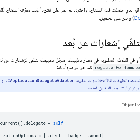
موقع الذي حفظت فيه المفتاح، واختَره، ثم انقر على
فتح
. أضِف معرّف المفتاح (ا
De
) وانقر على
تحميل
.
لقّي إشعارات عن بُعد
أو في النقطة المطلوبة في مسار تطبيقك، سجِّل تطبيقك لتلقّي الإشعارات عن بُع
registerForRemot
كما هو موضّح أدناه:
قات SwiftUI أدوات التغليف
أو
r
UIApplicationDelegateAdaptor
بروتوكول تفويض التطبيق المناسب.
Objecti
current
().
delegate
=
self
rizationOptions
=
[.
alert
,
.
badge
,
.
sound
]