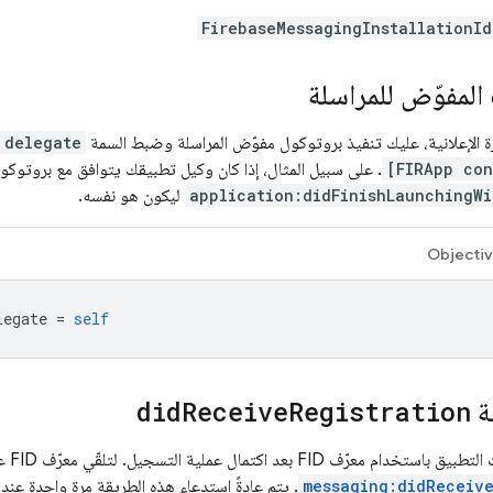
FirebaseMessagingInstallationId
مفوّض للمراسلة
هزة الإعلانية، عليك تنفيذ بروتوكول مفوّض المراسلة وضبط السمة
delegate
[FIRApp con
. على سبيل المثال، إذا كان وكيل تطبيقك يتوافق مع بروتوكو
application:didFinishLaunchingWi
ليكون هو نفسه.
Objecti
legate
=
self
ة
Registration
Receive
did
اكتمال عملية التسجيل. لتلقّي معرّف FID عند التسجيل، نفِّذ الطريقة
messaging:didReceive
. يتم عادةً استدعاء هذه الطريقة مرة واحدة عند