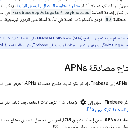
جيل بيانات الإحصاءات أثناء
معالجة معاودة الاتصال بالرسائل الواردة
. يمكن للم
FirebaseAppDelegateProxyEnabled
في مل
المنطقية
NO
. توفّر الأقسام ذات الصلة في الأدلة أمثلة على الرموز البرمجية،
خدام حزمة تطوير البرامج (SDK) لمنصة Firebase Unity على نظام التشغيل iOS،
لا
CM
 مصادقة APNs
في
settings
ّم
Firebase
، انتقِل إلى
الإعدادات
>
الإعدادات العامة
. بعد ذلك، انقر ع
 السحابة الإلكترونية
.
قة APNs
ضمن
إعداد تطبيق iOS
، انقر على
تحميل
لتحميل مفتاح مصادقة
يهما. يجب توفير طريقة اتصال واحدة على الأقل.