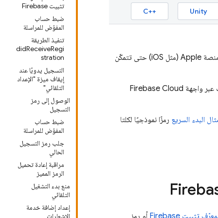
تثبيت Firebase
C++‎
Unity
ضبط حساب
المفوّض للمراسلة
تنفيذ الطريقة
didReceiveRegi
في تطبيقات العميل على منصة Apple (مثل iOS) حتى تتمكّن
stration
التسجيل يدويًا عند
إيقاف ميزة "الإعداد
التلقائي"
Firebase Cloud
الوصول إلى رمز
التسجيل
ثال البدء السريع
رمزًا نموذجيًا لكلتا
ضبط حساب
المفوّض للمراسلة
جلب رمز التسجيل
الحالي
مراقبة إعادة تحميل
الرمز المميز
Fireba
منع بدء التشغيل
التلقائي
إعداد إضافة خدمة
معرّف تثبيت Firebase
أو رمز
الإشعارات