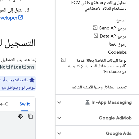
تحليل بيانات Big
Query في FCM
باستخدام الذكاء الاصطناعي
انتقِل إلى ال
veloper
المرجع
مرجع Send API
مرجع Data API
التسجيل لت
رموز الخطأ
Codelabs
إما عند بدء التشغيل 
لوحة البيانات الخاصة بحالة خدمة
"المراسلة من خلال السحابة الإلكترونية
eNotifications
من Firebase"
ملاحظة: يجب أن تستخدم تطبي
تحديد المشاكل وحلّها الأسئلة الشائعة
لتوفير نوع يتوافق مع 
In-App Messaging
ve-C
Swift
Google Ad
Mob
Google Ads