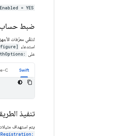
Enabled = YES
ضبط حساب ال
لتلقّي معرّفات الأج
استدعاء
figure]
على
thOptions:
ve-C
Swift
تنفيذ الطريق
يتم استهداف مثيلات التطبيق باستخدام معرّف FID بعد 
Registration: