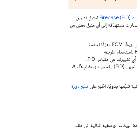
Fireba)
لمثيل تطبيق
م APNs، يتيح لك هذا المعرّف إرسال إشعارات مستهدَفة إلى أي مثيل معيّن من
FCM
معرّفًا لخدمة
، وتتتبّع تلقائيًا أي تغييرات في مقياس FID،
وتستدعي الطريقة باستخدام مقياس FID جديد عند رصد أي تغيير. ننصحك باسترجاع رقم تعريف الجهاز (FID) وتحميله بانتظام لأنّه قد
تتبُّع دورة
ة البيانات الوصفية التالية إلى ملف