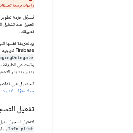
واجهات برمجة تطبيقات FCM الموضّحة هن
تُسجِّل حزمة تطوير البر
تطبيقك.
وبالطريقة نفسها التي توفّر بها منصات Apple عادةً رمزً
Firebase لتوجيه الإشعارات. توفّر حزمة تطوير البرامج (SDK) الخاصة بمقياس
agingDelegate
يتغير بعد بدء التشغيل
للحصول على تفاصيل حول الحالات
حياة معرّف التثبيت في base
تفعيل التسجيل 
لتفعيل تسجيل مثيل
Info.plist
، ول