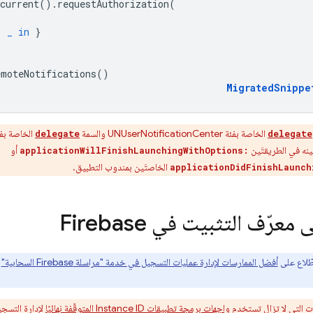
current
().
requestAuthorization
(
,
_
in
}
emoteNotifications
()
MigratedSnippe
الخاصة بفئة UNUserNotificationCenter والسمة
delegate
delegate
أو
applicationWillFinishLaunchingWithOptions:
الخاصتَين بمندوب التطبيق.
applicationDidFinishLaunch
عرّف التثبيت في Firebase
طّلاع على
أفضل الممارسات لإدارة عمليات التسجيل في خدمة "مراسلة Firebase السحابية"
ل
 التي لا تزال تستخدم
واجهات برمجة تطبيقات Instance ID المتوقّفة نهائيًا
لإدارة التسج