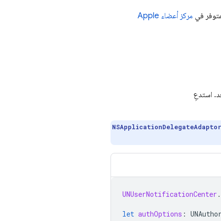
لمتوفر في
مركز أعضاء Apple
د. استدعِ
NSApplicationDelegateAdapto
UNUserNotificationCenter
.
let
authOptions
:
UNAutho