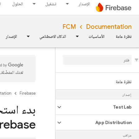
الإصدار
تشغيل
الحلول
ا
FCM
Documentation
نظرة عامة
الأساسيات
الذكاء الاصطناعي
الإصدار
لغتك المفضّلة
نظرة عامة
tation
Firebase
إصدار
بدء استخد
Test Lab
Firebase" في تطبيقات منص
App Distribution
مراقب