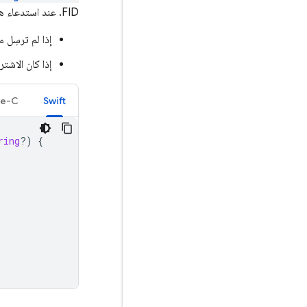
FID. عند استدعاء هذا الإجراء، يمكنك تنفيذ الإجراءات التالية:
إذا لم ترسِل معرّف FID إلى خادمك أو أرسلته مؤخرًا، أر
إذا كان الاشتر
ve-C
Swift
ring
?)
{