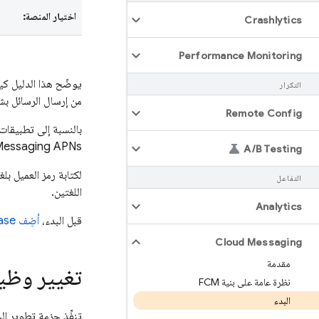
اختيار المنصة:
Crashlytics
Performance Monitoring
يوضّح هذا الدليل ك
التكرار
من إرسال الرسائل ب
Remote Config
بالنسبة إلى تطبيقات عميل Apple، يمكنك تلقّي إشعارات وحِزم بيانات يصل حجمه
essaging
APNs.
A
/
B Testing
لكتابة رمز العميل بلغة Objective-C أو Swift، ننصحك باس
التفاعل
اللغتين.
Analytics
قبل البدء،
أضِف Firebase إلى مشروع Apple
Cloud Messaging
مقدمة
تغيير وظيف
نظرة عامة على بنية FCM
البدء
تنفِّذ حزمة تطوير البرام