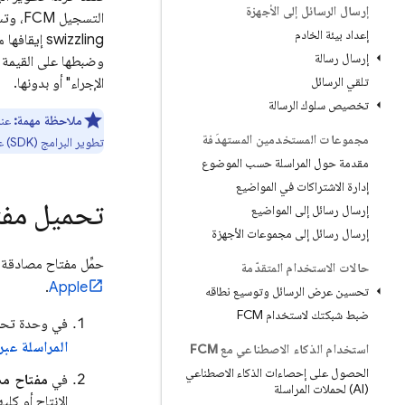
إرسال الرسائل إلى الأجهزة
التسجيل
FCM
، وتس
إعداد بيئة الخادم
swizzling إيقافها من خلال إضافة العلامة
إرسال رسالة
وضبطها على القيمة 
تلقي الرسائل
الإجراء" أو بدونها.
تخصيص سلوك الرسالة
ملاحظة مهمة:
عند است
مجموعات المستخدمين المستهدَفة
تطوير البرامج (SDK) عملية Swizzling، وبدونها لن تعمل الميزات الرئيسية في Firebase، مثل معالجة تسجيل
مقدمة حول المراسلة حسب الموضوع
إدارة الاشتراكات في المواضيع
تحميل مفتاح
إرسال رسائل إلى المواضيع
إرسال رسائل إلى مجموعات الأجهزة
حمِّل مفتاح مصادقة APNs إلى Firebase. إذا لم يكن لديك مفتاح مصادقة APNs، احرص على إنشاء مفتاح 
حالات الاستخدام المتقدّمة
.
Apple
تحسين عرض الرسائل وتوسيع نطاقه
ضبط شبكتك لاستخدام FCM
في وحدة تحك
المراسلة عبر
استخدام الذكاء الاصطناعي مع FCM
الحصول على إحصاءات الذكاء الاصطناعي
في
مفتاح مصاد
(AI) لحملات المراسلة
الإنتاج أو كل