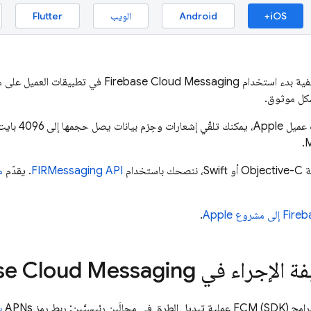
iOS+
Android
الويب
Flutter
يفية بدء استخدام
Firebase Cloud Messaging
شكل موثوق.
ا إلى 4096 بايت عبر واجهة
M
تخدام
FIRMessaging API
. يقدّم
م
.
ة الإجراء في
se Cloud Messaging
ج (SDK)
FCM
عملية تبديل الطرق في مجالَين رئيسيَّين: ربط رمز APNs
ب