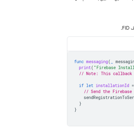
F.
func
messaging
(
_
messagi
print
(
"Firebase Instal
// Note: This callback
if
let
installationId
=
// Send the Firebase
sendRegistrationToSe
}
}