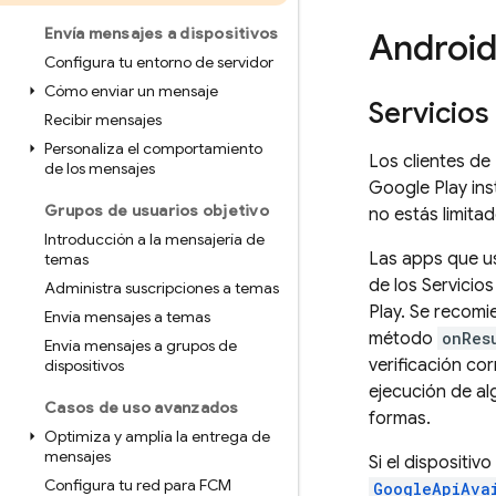
Envía mensajes a dispositivos
Androi
Configura tu entorno de servidor
Cómo enviar un mensaje
Servicios
Recibir mensajes
Personaliza el comportamiento
Los clientes de
de los mensajes
Google Play ins
Grupos de usuarios objetivo
no estás limita
Introducción a la mensajería de
Las apps que us
temas
de los Servicio
Administra suscripciones a temas
Play. Se recomi
Envía mensajes a temas
método
onRes
Envía mensajes a grupos de
verificación cor
dispositivos
ejecución de al
Casos de uso avanzados
formas.
Optimiza y amplía la entrega de
mensajes
Si el dispositiv
Configura tu red para FCM
GoogleApiAva