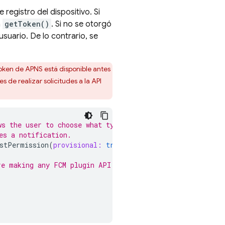
registro del dispositivo. Si
a
getToken()
. Si no se otorgó
usuario. De lo contrario, se
 token de APNS está disponible antes
s de realizar solicitudes a la API
ws the user to choose what type
es a notification.
stPermission
(
provisional:
true
);
re making any FCM plugin API calls