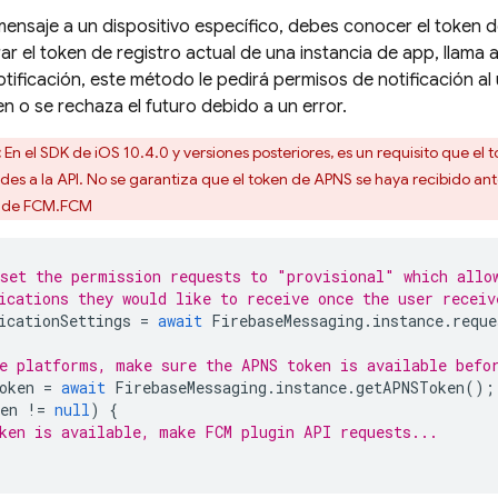
mensaje a un dispositivo específico, debes conocer el token de 
ar el token de registro actual de una instancia de app, llama 
tificación, este método le pedirá permisos de notificación al 
n o se rechaza el futuro debido a un error.
:
En el SDK de iOS 10.4.0 y versiones posteriores, es un requisito que el
tudes a la API. No se garantiza que el token de APNS se haya recibido ante
 de FCM.
FCM
set the permission requests to "provisional" which allo
ications they would like to receive once the user receiv
icationSettings
=
await
FirebaseMessaging
.
instance
.
reque
e platforms, make sure the APNS token is available befo
oken
=
await
FirebaseMessaging
.
instance
.
getAPNSToken
();
en
!=
null
)
{
ken is available, make FCM plugin API requests...