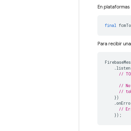
En plataformas 
final
fcmTo
Para recibir una
FirebaseMes
.
listen
// TO
// No
// to
})
.
onErro
// Er
});