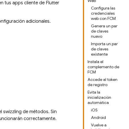
Web
n tus apps cliente de Flutter
Configura las
credenciales
web con FCM
nfiguración adicionales.
Genera un par
de claves
nuevo
Importa un par
de claves
existente
Instala el
complemento de
FCM
Accede al token
de registro
Evita la
inicialización
automática
iOS
el swizzling de métodos. Sin
Android
funcionarán correctamente.
Vuelve a