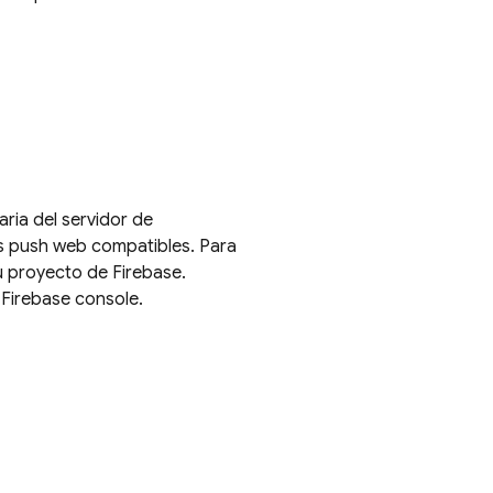
ria del servidor de
ios push web compatibles. Para
tu proyecto de Firebase.
e
Firebase
console.