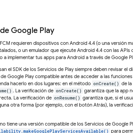
d
 de Google Play
FCM
requieren dispositivos con Android 4.4 (o una versión má
talados, o un emulador que ejecute Android 4.4 con las APIs
do a implementar tus apps para Android a través de Google Pl
an el SDK de los Servicios de Play siempre deben revisar el 
s de Google Play compatible antes de acceder a las funciones
enda hacerlo en dos lugares: en el método
onCreate()
de la 
ume()
. La verificación de
onCreate()
garantiza que la app n
recta. La verificación de
onResume()
garantiza que, si el usu
guna otra forma (por ejemplo, con el botón Atrás), la verifica
o no tiene una versión compatible de los Servicios de Google P
ilability.makeGooglePlayServicesAvailable()
para permi