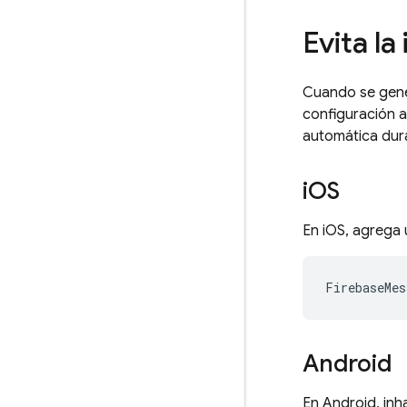
Evita la
Cuando se gene
configuración a 
automática dura
i
OS
En iOS, agrega
Android
En Android, inha