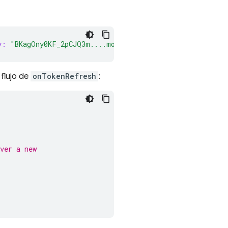
y:
"BKagOny0KF_2pCJQ3m....moL0ewzQ8rZu"
);
 flujo de
onTokenRefresh
:
ver a new