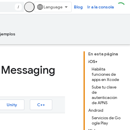
/
Blog
Ir a la consola
jemplos
En esta página
iOS+
d Messaging
Habilita
funciones de
apps en Xcode
Sube tu clave
de
autenticación
de APNS
Unity
C++
Android
Servicios de Go
ogle Play