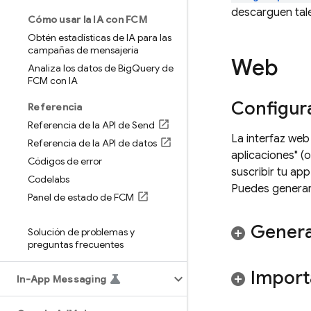
descarguen tale
Cómo usar la IA con FCM
Obtén estadísticas de IA para las
campañas de mensajería
Web
Analiza los datos de Big
Query de
FCM con IA
Configur
Referencia
Referencia de la API de Send
La interfaz we
Referencia de la API de datos
aplicaciones" (
Códigos de error
suscribir tu ap
Codelabs
Puedes generar 
Panel de estado de FCM
Genera
Solución de problemas y
preguntas frecuentes
Importa
In-App Messaging