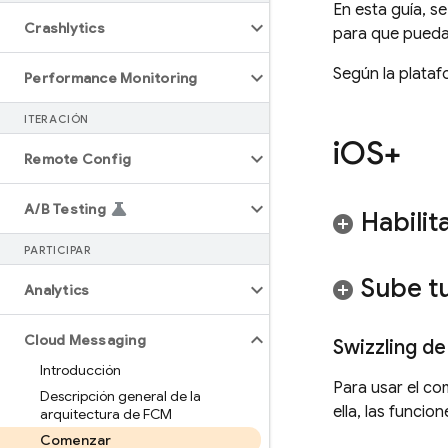
En esta guía, 
Crashlytics
para que pueda
Según la plataf
Performance Monitoring
ITERACIÓN
i
OS+
Remote Config
A
/
B Testing
Habili
PARTICIPAR
Sube t
Analytics
Cloud Messaging
Swizzling d
Introducción
Para usar el c
Descripción general de la
ella, las funci
arquitectura de FCM
Comenzar