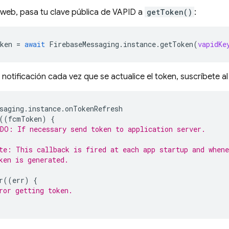
web, pasa tu clave pública de VAPID a
getToken()
:
ken
=
await
FirebaseMessaging
.
instance
.
getToken
(
vapidKe
 notificación cada vez que se actualice el token, suscríbete al
saging
.
instance
.
onTokenRefresh
((
fcmToken
)
{
DO: If necessary send token to application server.
te: This callback is fired at each app startup and whene
ken is generated.
r
((
err
)
{
ror getting token.