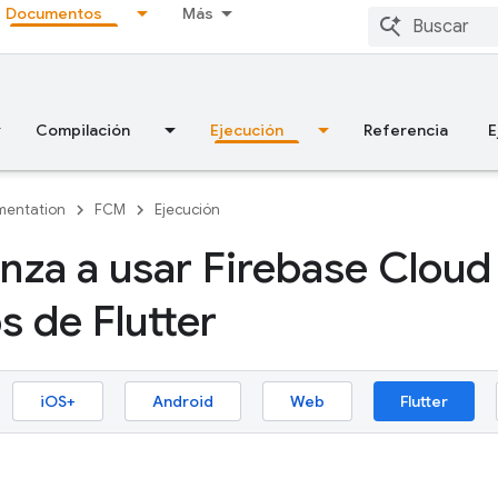
Documentos
Más
Compilación
Ejecución
Referencia
E
entation
FCM
Ejecución
za a usar Firebase Clou
s de Flutter
iOS+
Android
Web
Flutter