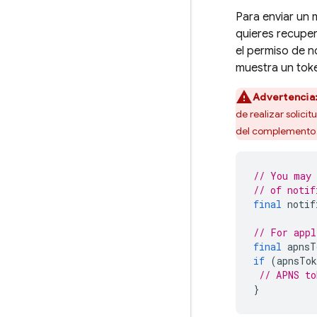
Para enviar un 
quieres recuper
el permiso de no
muestra un toke
Advertencia
de realizar solici
del complemento
// You may 
// of notif
final
notif
// For appl
final
apnsT
if
(
apnsTok
// APNS to
}