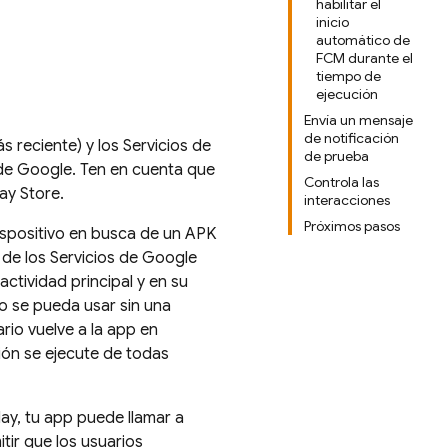
habilitar el
inicio
automático de
FCM durante el
tiempo de
ejecución
Envía un mensaje
de notificación
s reciente) y los Servicios de
de prueba
 de Google. Ten en cuenta que
Controla las
ay Store.
interacciones
Próximos pasos
dispositivo en busca de un APK
 de los Servicios de Google
actividad principal y en su
o se pueda usar sin una
ario vuelve a la app en
ción se ejecute de todas
lay, tu app puede llamar a
tir que los usuarios