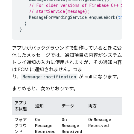
// For older versions of Firebase C++ SDK (
// startService(message);
MessageForwardingService
.
enqueueWork
(
this
,
}
}
アプリがバックグラウンドで動作しているときに受
信したメッセージでは、通知項目の内容がシステム
トレイ通知の入力に使用されますが、その通知内容
は
FCM
に通知されません。つま
り、
Message::notification
が null になります。
まとめると、次のとおりです。
アプリ
通知
データ
両方
の状態
On
On
On
Message
フォア
Message
Message
Received
グラウ
Received
Received
ンド