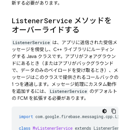
新する必要があります。
Listener
Service
メソッドを
オーバーライドする
ListenerService
は、アプリに送信された受信メ
ッセージを傍受し、C++ ライブラリにルーティン
グする Java クラスです。アプリがフォアグラウン
ドにあるとき（またはアプリがバックグラウンド
で、データのみのペイロードを受け取るとき）、メ
ッセージはこのクラスで提供されるコールバックの
1 つを通過します。メッセージ処理にカスタム動作
を追加するには、
ListenerService
のデフォルト
の
FCM
を拡張する必要があります。
import
com
.
google
.
firebase
.
messaging
.
cpp
.
Listen
class
MyListenerService
extends
ListenerService