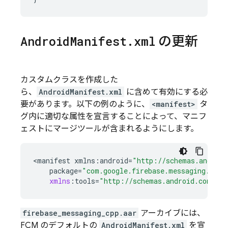
Android
Manifest
.
xml
の更新
カスタムクラスを作成した
ら、
AndroidManifest.xml
に含めて有効にする必
要があります。以下の例のように、
<manifest>
タ
グ内に適切な属性を宣言することによって、マニフ
ェストにマージツールが含まれるようにします。
<
manifest
xmlns
:
android
=
"http://schemas.android
package
=
"com.google.firebase.messaging.cpp.
xmlns
:
tools
=
"http://schemas.android.com/too
firebase_messaging_cpp.aar
アーカイブには、
FCM
のデフォルトの
AndroidManifest.xml
を宣