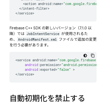
<
action
android
:
name
=
"com.google.firebase.M
<
/
intent
-
filter
>

<
/
service
>
Firebase C++ SDK の新しいバージョン（7.1.0 以
降）では
JobIntentService
が使用されるた
め、
AndroidManifest.xml
ファイルで追加の変更
を行う必要があります。
<
service
android
:
name
=
"com.google.firebase.mess
android
:
permission
=
"android.permission.BIN
android
:
exported
=
"false"
>

<
/
service
>
自動初期化を禁止する