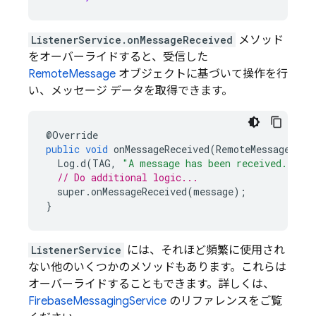
ListenerService.onMessageReceived
メソッド
をオーバーライドすると、受信した
RemoteMessage
オブジェクトに基づいて操作を行
い、メッセージ データを取得できます。
@
Override
public
void
onMessageReceived
(
RemoteMessage
mes
Log
.
d
(
TAG
,
"A message has been received."
);
// Do additional logic...
super
.
onMessageReceived
(
message
);
}
ListenerService
には、それほど頻繁に使用され
ない他のいくつかのメソッドもあります。これらは
オーバーライドすることもできます。詳しくは、
FirebaseMessagingService
のリファレンスをご覧