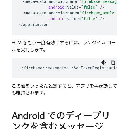
<
meta
-
data
android
:
name
=
"firebase_messaging_a
android
:
value
=
"false"
/
<
meta
-
data
android
:
name
=
"firebase_analytics_c
android
:
value
=
"false"
/
>

<
/
application
>
FCM をもう一度有効にするには、ランタイム コー
ルを実行します。
::
firebase
::
messaging
::
SetTokenRegistrationOnI
この値をいったん設定すると、アプリを再起動して
も維持されます。
Android でのディープリ
ンクを含むメッセージ