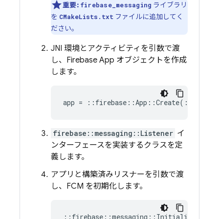
重要:
ライブラリ
firebase_messaging
を
ファイルに追加してく
CMakeLists.txt
ださい。
JNI 環境とアクティビティを引数で渡
し、Firebase App オブジェクトを作成
します。
app
=
::
firebase
::
App
::
Create
(
::
fireba
firebase::messaging::Listener
イ
ンターフェースを実装するクラスを定
義します。
アプリと構築済みリスナーを引数で渡
し、
FCM
を初期化します。
::
firebase
::
messaging
::
Initialize
(
app
,