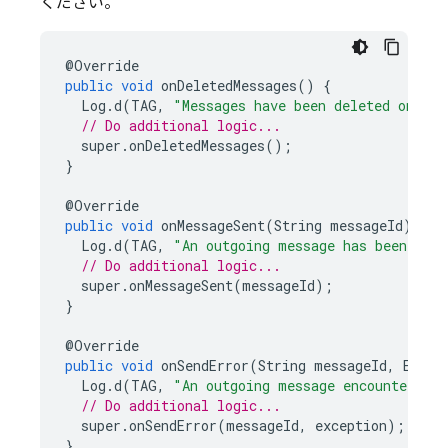
ください。
@
Override
public
void
onDeletedMessages
()
{
Log
.
d
(
TAG
,
"Messages have been deleted on the
// Do additional logic...
super
.
onDeletedMessages
();
}
@
Override
public
void
onMessageSent
(
String
messageId
)
{
Log
.
d
(
TAG
,
"An outgoing message has been sent
// Do additional logic...
super
.
onMessageSent
(
messageId
);
}
@
Override
public
void
onSendError
(
String
messageId
,
Excep
Log
.
d
(
TAG
,
"An outgoing message encountered a
// Do additional logic...
super
.
onSendError
(
messageId
,
exception
);
}