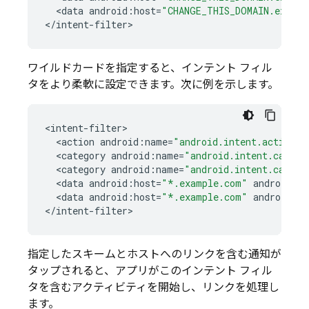
<
data
android
:
host
=
"CHANGE_THIS_DOMAIN.exampl
<
/
intent
-
filter
>
ワイルドカードを指定すると、インテント フィル
タをより柔軟に設定できます。次に例を示します。
<
intent
-
filter
<
action
android
:
name
=
"android.intent.action.V
<
category
android
:
name
=
"android.intent.catego
<
category
android
:
name
=
"android.intent.catego
<
data
android
:
host
=
"*.example.com"
android
:
s
<
data
android
:
host
=
"*.example.com"
android
:
s
<
/
intent
-
filter
>
指定したスキームとホストへのリンクを含む通知が
タップされると、アプリがこのインテント フィル
タを含むアクティビティを開始し、リンクを処理し
ます。