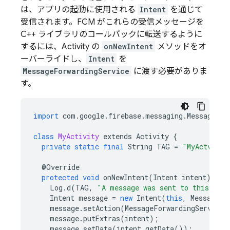
は、アプリの起動に使用される
Intent
を通じて
受信されます。
FCM
がこれらの受信メッセージを
C++ ライブラリのコールバックに転送するように
するには、Activity の
onNewIntent
メソッドをオ
ーバーライドし、
Intent
を
MessageForwardingService
に渡す必要がありま
す。
import
com
.
google
.
firebase
.
messaging
.
MessageFor
class
MyActivity
extends
Activity
{
private
static
final
String
TAG
=
"MyActvity"
@
Override
protected
void
onNewIntent
(
Intent
intent
)
{
Log
.
d
(
TAG
,
"A message was sent to this app 
Intent
message
=
new
Intent
(
this
,
MessageFo
message
.
setAction
(
MessageForwardingService
.
message
.
putExtras
(
intent
);
message
.
setData
(
intent
.
getData
());