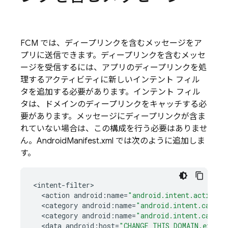
FCM
では、ディープリンクを含むメッセージをア
プリに送信できます。ディープリンクを含むメッセ
ージを受信するには、アプリのディープリンクを処
理するアクティビティに新しいインテント フィル
タを追加する必要があります。インテント フィル
タは、ドメインのディープリンクをキャッチする必
要があります。メッセージにディープリンクが含ま
れていない場合は、この構成を行う必要はありませ
ん。AndroidManifest.xml では次のように追加しま
す。
<
intent
-
filter
<
action
android
:
name
=
"android.intent.action.V
<
category
android
:
name
=
"android.intent.catego
<
category
android
:
name
=
"android.intent.catego
<
data
android
:
host
=
"CHANGE_THIS_DOMAIN.exampl