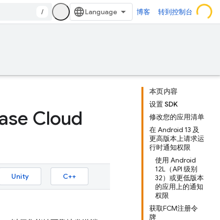
/
博客
转到控制台
本页内容
设置 SDK
se Cloud
修改您的应用清单
在 Android 13 及
更高版本上请求运
行时通知权限
使用 Android
12L（API 级别
Unity
C++
32）或更低版本
的应用上的通知
权限
获取FCM注册令
牌