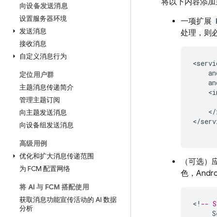
将以下内容添加
向设备发送消息
设置服务器环境
一项扩展
发送消息
处理，则
接收消息
自定义消息行为
<
servi
an
定位用户群
an
主题消息传递简介
<
i
管理主题订阅
<
/
向主题发送消息
<
/
serv
向设备组发送消息
高级用例
优化和扩大消息传递范围
（可选）
为 FCM 配置网络
色，Andr
将 AI 与 FCM 搭配使用
获取消息功能宣传活动的 AI 数据
<
!
-- S
分析
S