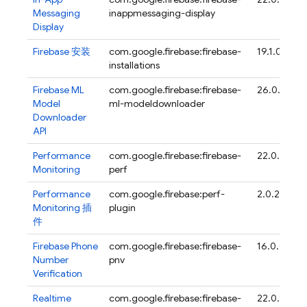
Messaging
inappmessaging-display
Display
Firebase
安装
com.google.firebase:firebase-
19.1.0
installations
Firebase ML
com.google.firebase:firebase-
26.0.1
Model
ml-modeldownloader
Downloader
API
Performance
com.google.firebase:firebase-
22.0.4
Monitoring
perf
Performance
com.google.firebase:perf-
2.0.2
Monitoring
插
plugin
件
Firebase Phone
com.google.firebase:firebase-
16.0.0
Number
pnv
Verification
Realtime
com.google.firebase:firebase-
22.0.1