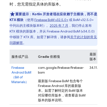
时，您无需指定具体的库版本。
重要提示
：
Kotlin 开发者现在应依赖于主模块，而不是
KTX 模块
（使用
Firebase BoM
v32.5.0+
或
BoM
v32.5.0+
中列出的主模块版本时）。
2025 年 7 月
，我们停止发布
KTX 模块的新版本，并从
Firebase Android BoM
(v34.0.0)
中移除了 KTX 库。如需了解详情，请参阅
关于此计划的常见
问题解答
。
最新
服务或产品
Gradle 依赖项
版本
A
Firebase
com.google.firebase:firebase-
34.11.0
Android BoM
bom
（
Bill of
最新版
Firebase BoM
包含每个
Materials
）
Firebase Android 库的最新版
本。如需了解特定的
BoM
版本
对应哪些库版本，请查看该
BoM
版本的版本说明。