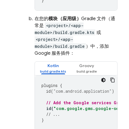
}
在您的
模块（应用级）
Gradle 文件（通
常是
<project>/<app-
module>/build.gradle.kts
或
<project>/<app-
module>/build.gradle
）中，添加
Google 服务插件：
Kotlin
Groovy
plugins
{
id
(
"com.android.application"
)
// Add the Google services Gradle
id
(
"com.google.gms.google-servic
// ...
}