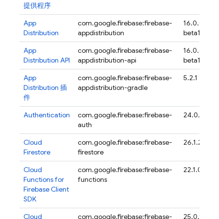
提供程序
App
com.google.firebase:firebase-
16.0.0-
Distribution
appdistribution
beta17
App
com.google.firebase:firebase-
16.0.0-
Distribution
API
appdistribution-api
beta17
App
com.google.firebase:firebase-
5.2.1
Distribution
插
appdistribution-gradle
件
Authentication
com.google.firebase:firebase-
24.0.1
auth
Cloud
com.google.firebase:firebase-
26.1.2
Firestore
firestore
Cloud
com.google.firebase:firebase-
22.1.0
Functions for
functions
Firebase
Client
SDK
Cloud
com.google.firebase:firebase-
25.0.1