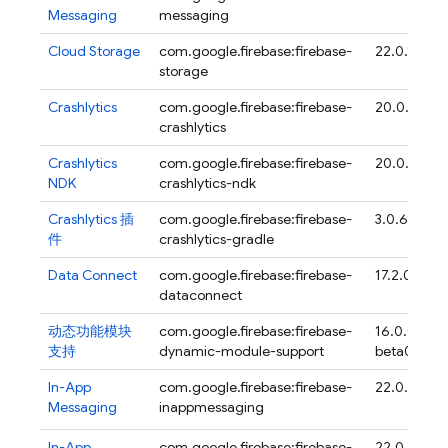
Messaging
messaging
Cloud Storage
com.google.firebase:firebase-
22.0.1
storage
Crashlytics
com.google.firebase:firebase-
20.0.4
crashlytics
Crashlytics
com.google.firebase:firebase-
20.0.4
NDK
crashlytics-ndk
Crashlytics
插
com.google.firebase:firebase-
3.0.6
件
crashlytics-gradle
Data Connect
com.google.firebase:firebase-
17.2.0
dataconnect
动态功能模块
com.google.firebase:firebase-
16.0.0-
支持
dynamic-module-support
beta04
In-App
com.google.firebase:firebase-
22.0.2
Messaging
inappmessaging
In-App
com.google.firebase:firebase-
22.0.2