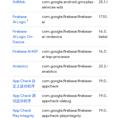
AdMob
com.google.android.gms:play-
25.1.0
services-ads
Firebase
com.google.firebase:firebase-
17.10.1
1
AI Logic
ai
Firebase
com.google.firebase:firebase-
16.0.0-
AI Logic On-
ai-ondevice
beta01
Device
Firebase AI KSP
com.google.firebase:firebase-
16.0.1
ai-ksp-processor
Analytics
com.google.firebase:firebase-
23.2.0
analytics
App Check
自
com.google.firebase:firebase-
19.0.2
定义提供程序
appcheck
App Check
调
com.google.firebase:firebase-
19.0.2
试提供程序
appcheck-debug
App Check
com.google.firebase:firebase-
19.0.2
Play Integrity
appcheck-playintegrity