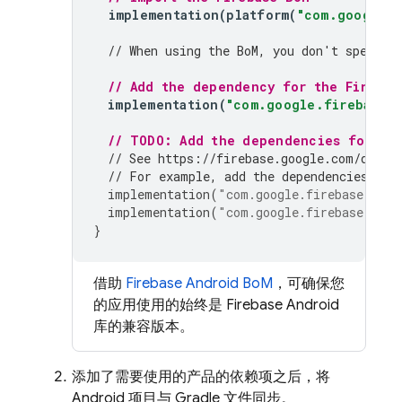
implementation
(
platform
(
"com.google.f
// When using the 
BoM
, you don't specify
// Add the dependency for the Firebas
implementation
(
"com.google.firebase:f
// TODO: Add the dependencies for any
// See https://firebase.google.com/docs/
// For example, add the dependencies for
implementation
(
"com.google.firebase:fire
implementation
(
"com.google.firebase:fire
}
借助
Firebase Android BoM
，可确保您
的应用使用的始终是 Firebase Android
库的兼容版本。
添加了需要使用的产品的依赖项之后，将
Android 项目与 Gradle 文件同步。