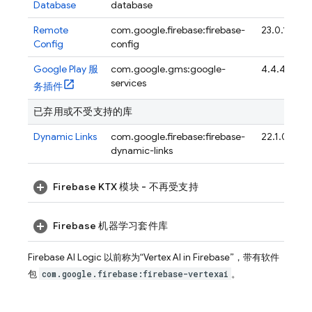
Database
database
Remote
com.google.firebase:firebase-
23.0.1
Config
config
Google Play 服
com.google.gms:google-
4.4.4
services
务插件
已弃用或不受支持的库
Dynamic Links
com.google.firebase:firebase-
22.1.0
dynamic-links
Firebase KTX 模块 - 不再受支持
Firebase 机器学习套件库
Firebase AI Logic
以前称为“
Vertex AI in Firebase
”，带有软件
包
com.google.firebase:firebase-vertexai
。