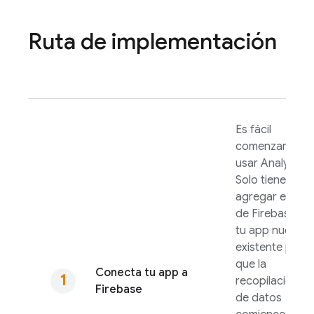
Ruta de implementación
Es fácil
comenzar a
usar
Analytics
.
Solo tienes que
agregar el SDK
de Firebase a
tu app nueva o
existente para
que la
Conecta tu app a
recopilación
Firebase
de datos