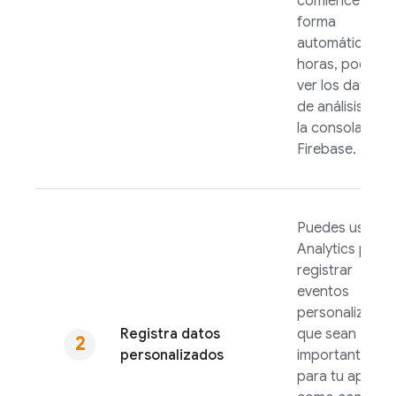
comience en
forma
automática. En
horas, podrás
ver los datos
de análisis en
la consola de
Firebase
.
Puedes usar
Analytics
para
registrar
eventos
personalizados
Registra datos
que sean
personalizados
importantes
para tu app,