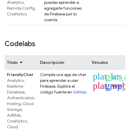
Analytics
,
puedas aprender a
Remote Config
,
agregarle funciones
Crashlytics
de Firebase por tu
cuenta.
Codelabs
Título
Descripción
Vínculos
plat_ios
plat_a
FriendlyChat
Compila una app de chat
Analytics
,
para aprender a usar
plat_web
gmp_f
Realtime
Firebase. Explora el
Database
,
código fuente en
GitHub
.
Authentication
,
Hosting
,
Cloud
Storage
,
AdMob
,
Crashlytics
,
Cloud