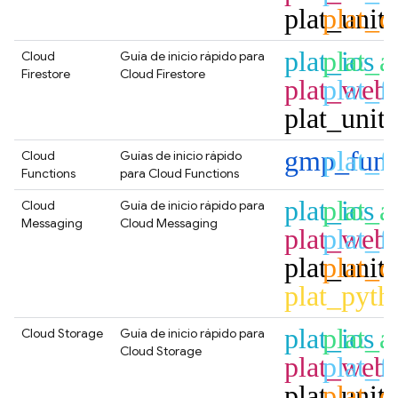
plat_unit
plat_c
plat_ios
plat_a
Cloud
Guía de inicio rápido para
Firestore
Cloud Firestore
plat_web
plat_fl
plat_unit
gmp_func
plat_fl
Cloud
Guías de inicio rápido
Functions
para
Cloud Functions
plat_ios
plat_a
Cloud
Guía de inicio rápido para
Messaging
Cloud Messaging
plat_web
plat_fl
plat_unit
plat_c
plat_pyth
plat_ios
plat_a
Cloud Storage
Guía de inicio rápido para
Cloud Storage
plat_web
plat_fl
plat_unit
plat_c