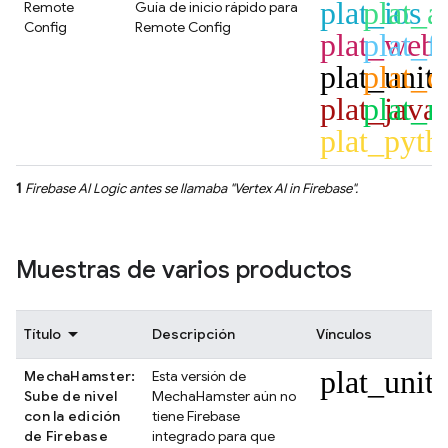
plat_ios
plat_a
Remote
Guía de inicio rápido para
Config
Remote Config
plat_web
plat_fl
plat_unit
plat_c
plat_java
plat_n
plat_pyth
1
Firebase AI Logic
antes se llamaba "
Vertex AI in Firebase
".
Muestras de varios productos
Título
Descripción
Vínculos
plat_unit
MechaHamster:
Esta versión de
Sube de nivel
MechaHamster aún no
con la edición
tiene Firebase
de Firebase
integrado para que