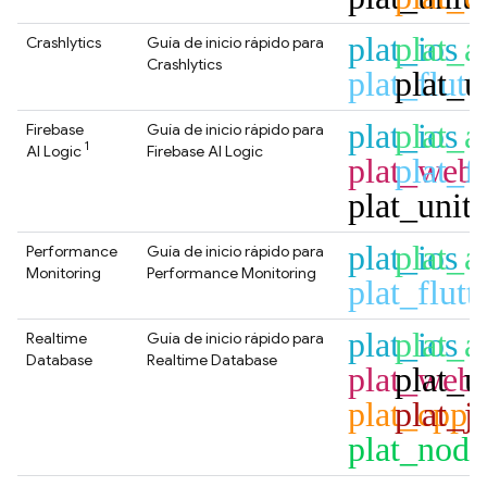
plat_ios
plat_a
Crashlytics
Guía de inicio rápido para
Crashlytics
plat_flutt
plat_u
plat_ios
plat_a
Firebase
Guía de inicio rápido para
1
AI Logic
Firebase AI Logic
plat_web
plat_fl
plat_unit
plat_ios
plat_a
Performance
Guía de inicio rápido para
Monitoring
Performance Monitoring
plat_flutt
plat_ios
plat_a
Realtime
Guía de inicio rápido para
Database
Realtime Database
plat_web
plat_u
plat_cpp
plat_j
plat_node