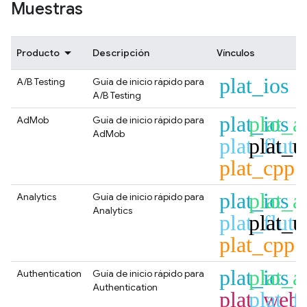
Muestras
Producto
Descripción
Vínculos
plat_ios
A/B Testing
Guía de inicio rápido para
A/B Testing
plat_ios
plat_a
AdMob
Guía de inicio rápido para
AdMob
plat_flutt
plat_u
plat_cpp
plat_ios
plat_a
Analytics
Guía de inicio rápido para
Analytics
plat_flutt
plat_u
plat_cpp
plat_ios
plat_a
Authentication
Guía de inicio rápido para
Authentication
plat_web
plat_fl