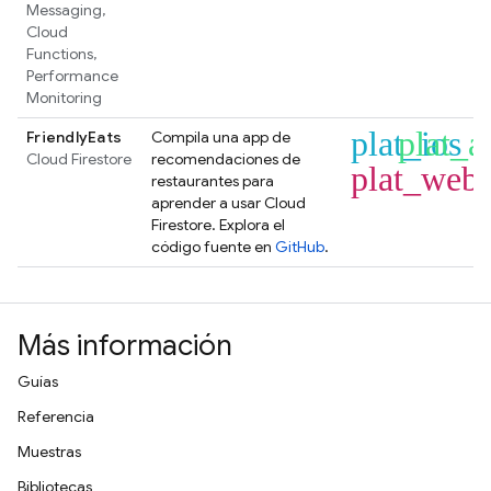
Messaging
,
Cloud
Functions
,
Performance
Monitoring
plat_ios
plat_a
FriendlyEats
Compila una app de
Cloud Firestore
recomendaciones de
plat_web
restaurantes para
aprender a usar
Cloud
Firestore
. Explora el
código fuente en
GitHub
.
Más información
Guías
Referencia
Muestras
Bibliotecas