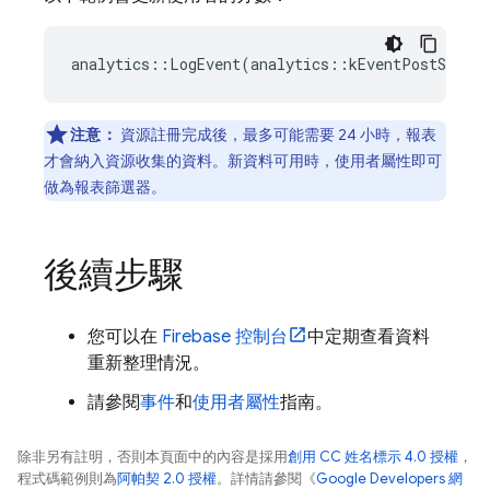
analytics
::
LogEvent
(
analytics
::
kEventPostScore
,
注意：
資源註冊完成後，最多可能需要 24 小時，報表
才會納入資源收集的資料。新資料可用時，使用者屬性即可
做為報表篩選器。
後續步驟
您可以在
Firebase
控制台
中定期查看資料
重新整理情況。
請參閱
事件
和
使用者屬性
指南。
除非另有註明，否則本頁面中的內容是採用
創用 CC 姓名標示 4.0 授權
，
程式碼範例則為
阿帕契 2.0 授權
。詳情請參閱《
Google Developers 網