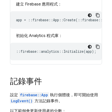
建立 Firebase 應用程式：
app
=
::
firebase
::
App
::
Create
(
::
firebase
::
AppO
初始化
Analytics
程式庫：
::
firebase
::
analytics
::
Initialize
(
app
);
記錄事件
設定
firebase::App
執行個體後，即可開始使用
LogEvent()
方法記錄事件。
以下範例會更新使用者的分數：