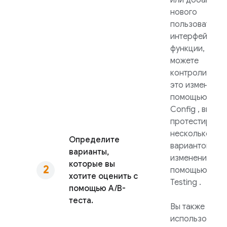
или добавлен
нового
пользователь
интерфейса и
функции, если
можете
контролирова
это изменение
помощью
Rem
Config
, вы мо
протестирова
несколько
Определите
вариантов это
варианты,
изменения с
которые вы
помощью
A/B
хотите оценить с
Testing
.
помощью A/B-
теста.
Вы также може
использовать