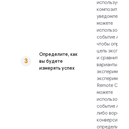
используется
композитор
уведомлений, 
можете
использовать
событие
Analyt
чтобы опреде
цель экспери
Определите, как
и сравнить
вы будете
варианты
измерять успех
эксперимента.
эксперименте
Remote Config
можете
использовать 
событие
Analyt
либо воронку
конверсии, чт
определить ц