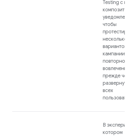
Testing
с пом
композитора
уведомлений,
чтобы
протестирова
несколько
вариантов ваш
кампании
повторного
вовлечения,
прежде чем
развернуть ее
всех
пользователей
В эксперимент
котором