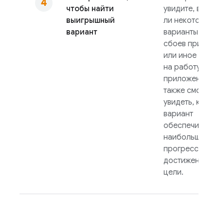
чтобы найти
увидите, вызы
выигрышный
ли некоторые
вариант
варианты бол
сбоев прилож
или иное влия
на работу
приложения, а
также сможет
увидеть, какой
вариант
обеспечивает
наибольший
прогресс в
достижении в
цели.