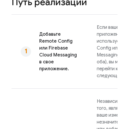
Путь реализации
Если ваше
Добавьте
приложение у
Remote Config
использует
Re
или
Firebase
Config
или
Clo
Cloud Messaging
Messaging
(ил
в свое
оба), вы может
приложение.
перейти к
следующему ш
Независимо о
того, является
ваше изменен
незначительн