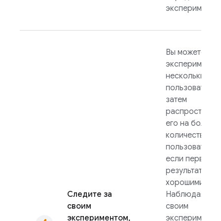
эксперимента.
Вы можете нач
эксперимент с
несколькими
пользователям
затем
распространи
его на больше
количество
пользователей
если первые
результаты бу
хорошими.
Следите за
Наблюдая за
своим
своим
экспериментом,
экспериментом