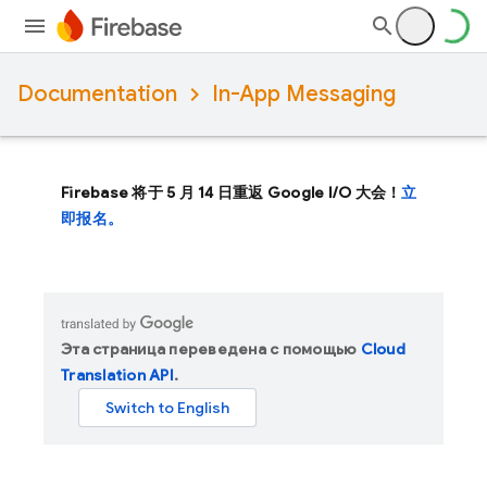
Documentation
In-App Messaging
Firebase 将于 5 月 14 日重返 Google I/O 大会！
立
即报名。
Эта страница переведена с помощью
Cloud
Translation API
.