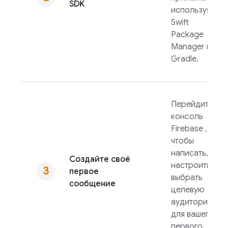
SDK
используя
Swift
Package
Manager или
Gradle.
Перейдите в
консоль
Firebase
,
чтобы
написать,
Создайте своё
настроить и
первое
выбрать
сообщение
целевую
аудиторию
для вашего
первого