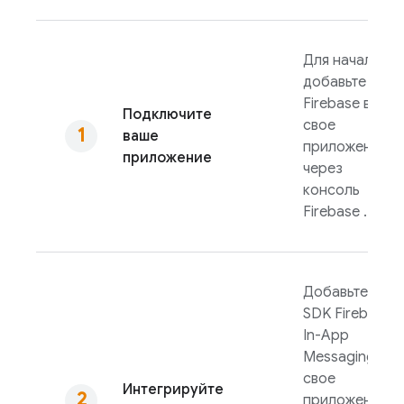
Для начала
добавьте
Firebase в
Подключите
свое
ваше
приложение
приложение
через
консоль
Firebase
.
Добавьте
SDK
Firebase
In-App
Messaging
в
свое
Интегрируйте
приложение,