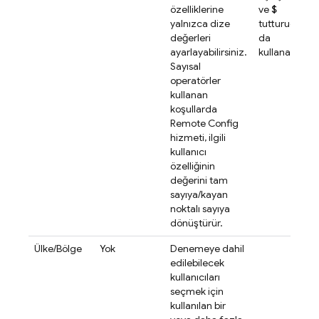
özelliklerine
ve
$
yalnızca dize
tutturucuların
değerleri
da
ayarlayabilirsiniz.
kullanabilirsin
Sayısal
operatörler
kullanan
koşullarda
Remote Config
hizmeti, ilgili
kullanıcı
özelliğinin
değerini tam
sayıya/kayan
noktalı sayıya
dönüştürür.
Ülke/Bölge
Yok
Denemeye dahil
edilebilecek
kullanıcıları
seçmek için
kullanılan bir