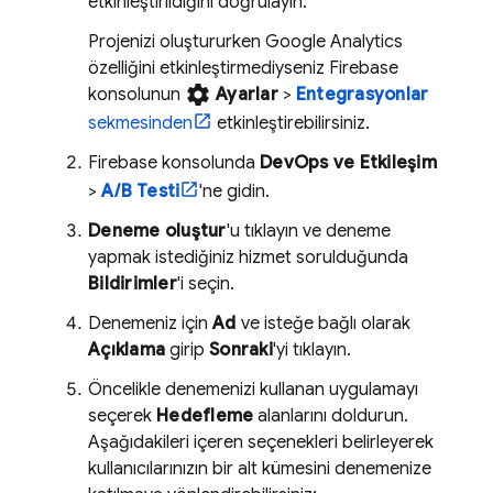
etkinleştirildiğini doğrulayın.
Projenizi oluştururken
Google Analytics
özelliğini etkinleştirmediyseniz
Firebase
settings
konsolunun
Ayarlar
>
Entegrasyonlar
sekmesinden
etkinleştirebilirsiniz.
Firebase
konsolunda
DevOps ve Etkileşim
>
A/B Testi
'ne gidin.
Deneme oluştur
'u tıklayın ve deneme
yapmak istediğiniz hizmet sorulduğunda
Bildirimler
'i seçin.
Denemeniz için
Ad
ve isteğe bağlı olarak
Açıklama
girip
Sonraki
'yi tıklayın.
Öncelikle denemenizi kullanan uygulamayı
seçerek
Hedefleme
alanlarını doldurun.
Aşağıdakileri içeren seçenekleri belirleyerek
kullanıcılarınızın bir alt kümesini denemenize