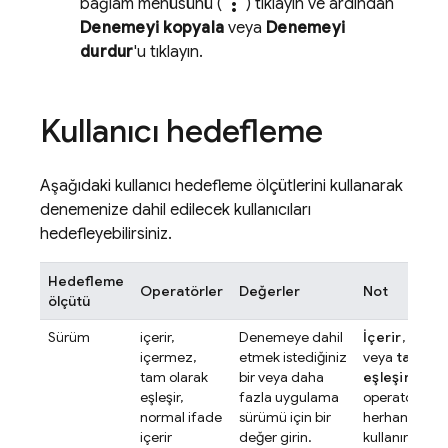
more_vert
bağlam menüsünü (
) tıklayın ve ardından
Denemeyi kopyala
veya
Denemeyi
durdur
'u tıklayın.
Kullanıcı hedefleme
Aşağıdaki kullanıcı hedefleme ölçütlerini kullanarak
denemenize dahil edilecek kullanıcıları
hedefleyebilirsiniz.
Hedefleme
Operatörler
Değerler
Not
ölçütü
Sürüm
içerir,
Denemeye dahil
İçerir
,
içer
içermez,
etmek istediğiniz
veya
tam ola
tam olarak
bir veya daha
eşleşir
eşleşir,
fazla uygulama
operatörleri
normal ifade
sürümü için bir
herhangi birin
içerir
değer girin.
kullanırken