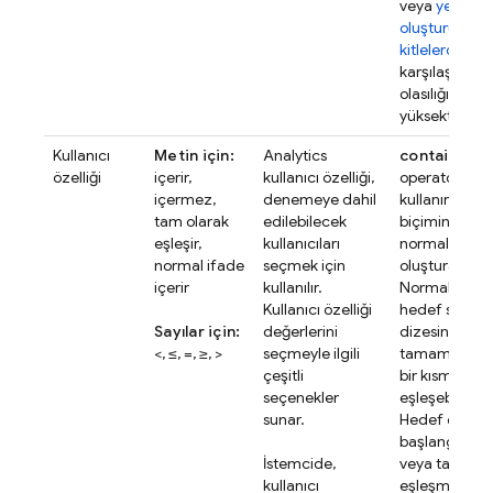
veya
yeni
oluşturulan
kitlelerde
karşılaşma
olasılığınız
yüksektir.
Kullanıcı
Metin için:
Analytics
contains re
özelliği
içerir,
kullanıcı özelliği,
operatörünü
içermez,
denemeye dahil
kullanırken
R
tam olarak
edilebilecek
biçiminde
eşleşir,
kullanıcıları
normal ifadel
normal ifade
seçmek için
oluşturabilirsi
içerir
kullanılır.
Normal ifade
Kullanıcı özelliği
hedef sürüm
Sayılar için:
değerlerini
dizesinin
<, ≤, =, ≥, >
seçmeyle ilgili
tamamıyla v
çeşitli
bir kısmıyla
seçenekler
eşleşebilir.
sunar.
Hedef dizeni
başlangıcı, s
İstemcide,
veya tamamı
kullanıcı
eşleşmek içi