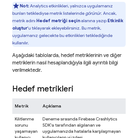
Not:
Analytics etkinlikleri, yalnızca uygulamanız
bunları tetiklediyse metrik listelerinde
görünür
. Ancak,
metrik adını
Hedef metriği seçin
alanına yazıp
Etkinlik
oluştur
'u tıklayarak ekleyebilirsiniz. Bu metrik,
uygulamanız gelecekte bu etkinlikleri tetiklediğinde
kullanılır.
Aşağıdaki tablolarda, hedef metriklerinin ve diğer
metriklerin nasıl hesaplandığıyla ilgili ayrıntılı bilgi
verilmektedir.
Hedef metrikleri
Metrik
Açıklama
Kilitlenme
Deneme sırasında
Firebase Crashlytics
sorunu
SDK'sı tarafından algılanan ve
yaşamayan
uygulamanızda hatalarla karşılaşmayan
kullanıcı
kullanıcıların yüzdesi.