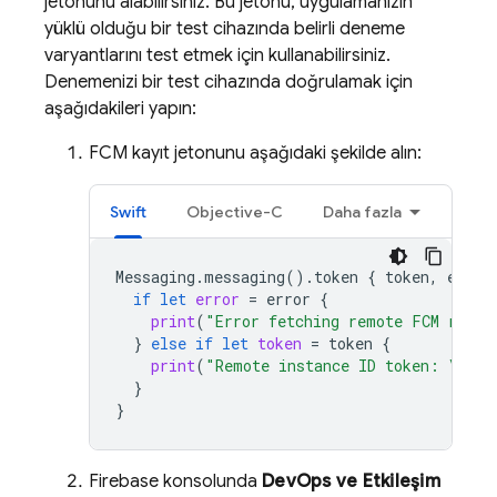
jetonunu alabilirsiniz. Bu jetonu, uygulamanızın
yüklü olduğu bir test cihazında belirli deneme
varyantlarını test etmek için kullanabilirsiniz.
Denemenizi bir test cihazında doğrulamak için
aşağıdakileri yapın:
FCM
kayıt jetonunu aşağıdaki şekilde alın:
Swift
Objective-C
Daha fazla
Messaging
.
messaging
().
token
{
token
,
error
if
let
error
=
error
{
print
(
"Error fetching remote FCM regis
}
else
if
let
token
=
token
{
print
(
"Remote instance ID token: 
\(
tok
}
}
Firebase
konsolunda
DevOps ve Etkileşim