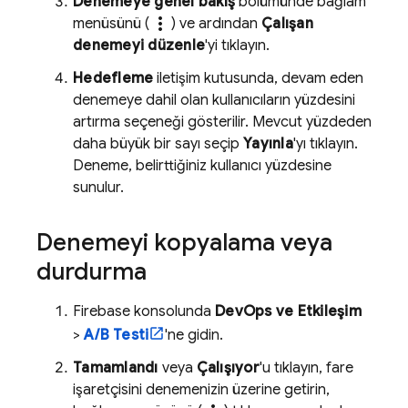
Denemeye genel bakış
bölümünde bağlam
more_vert
menüsünü (
) ve ardından
Çalışan
denemeyi düzenle
'yi tıklayın.
Hedefleme
iletişim kutusunda, devam eden
denemeye dahil olan kullanıcıların yüzdesini
artırma seçeneği gösterilir. Mevcut yüzdeden
daha büyük bir sayı seçip
Yayınla
'yı tıklayın.
Deneme, belirttiğiniz kullanıcı yüzdesine
sunulur.
Denemeyi kopyalama veya
durdurma
Firebase
konsolunda
DevOps ve Etkileşim
>
A/B Testi
'ne gidin.
Tamamlandı
veya
Çalışıyor
'u tıklayın, fare
işaretçisini denemenizin üzerine getirin,