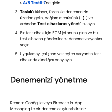
>
A/B Testi
'ne gidin.
Taslak
'ı tıklayın, farenizle denemenizin
more_vert
üzerine gelin, bağlam menüsünü (
) ve
ardından
Test cihazlarını yönet
'i tıklayın.
Bir test cihazı için
FCM
jetonunu girin ve bu
test cihazına gönderilecek deneme varyantını
seçin.
Uygulamayı çalıştırın ve seçilen varyantın test
cihazında alındığını onaylayın.
Denemenizi yönetme
Remote Config
ile veya
Firebase In-App
Messaging
ile bir deneme oluşturabilirsiniz.