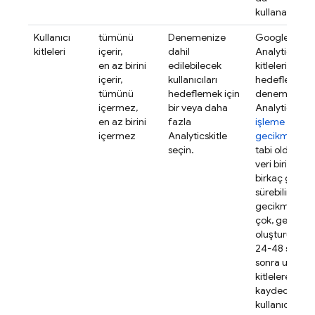
kullanabilirsin
Kullanıcı
tümünü
Denemenize
Google
kitleleri
içerir,
dahil
Analytics
en az birini
edilebilecek
kitlelerini
içerir,
kullanıcıları
hedefleyen b
tümünü
hedeflemek için
denemelerde
içermez,
bir veya daha
Analytics
veri
en az birini
fazla
işleme
içermez
Analytics
kitle
gecikmesine
seçin.
tabi oldukları 
veri birikmesi
birkaç gün
sürebilir. Bu
gecikmeyle 
çok, genellikl
oluşturulduk
24-48 saat
sonra uygun
kitlelere
kaydedilen y
kullanıcılarda