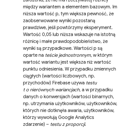
założeniu, że nie ma rzeczywistej różnicy
między wariantem a elementem bazowym. Im
niższa wartość p, tym większa pewność, że
zaobserwowane wyniki pozostaną
prawdziwe, jeśli powtórzymy eksperyment.
Wartość 0,05 lub niższa wskazuje na istotną
różnicę i małe prawdopodobieństwo, że
wyniki są przypadkowe. Wartości p są
oparte na
teście jednostronnym
, w którym
wartość wariantu jest większa niż wartość
punktu odniesienia. W przypadku zmiennych
ciągłych (wartości liczbowych, np.
przychodów) Firebase używa
testu
t o nierównych wariancjach
, a w przypadku
danych o konwersjach (wartości binarnych,
np. utrzymania użytkowników, użytkowników,
których nie dotknęła awaria, użytkowników,
którzy wywołują
Google Analytics
zdarzenie) –
testu z proporcji
.