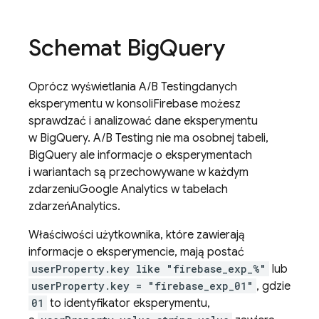
Schemat Big
Query
Oprócz wyświetlania
A/B Testing
danych
eksperymentu w konsoli
Firebase
możesz
sprawdzać i analizować dane eksperymentu
w
BigQuery
.
A/B Testing
nie ma osobnej tabeli,
BigQuery
ale informacje o eksperymentach
i wariantach są przechowywane w każdym
zdarzeniu
Google Analytics
w tabelach
zdarzeń
Analytics
.
Właściwości użytkownika, które zawierają
informacje o eksperymencie, mają postać
userProperty.key like "firebase_exp_%"
lub
userProperty.key = "firebase_exp_01"
, gdzie
01
to identyfikator eksperymentu,