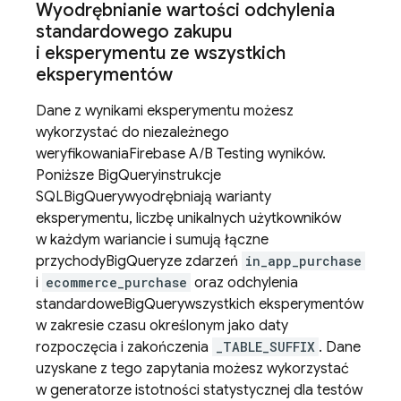
Wyodrębnianie wartości odchylenia
standardowego zakupu
i eksperymentu ze wszystkich
eksperymentów
Dane z wynikami eksperymentu możesz
wykorzystać do niezależnego
weryfikowania
Firebase A/B Testing
wyników.
Poniższe
BigQuery
instrukcje
SQL
BigQuery
wyodrębniają warianty
eksperymentu, liczbę unikalnych użytkowników
w każdym wariancie i sumują łączne
przychody
BigQuery
ze zdarzeń
in_app_purchase
i
ecommerce_purchase
oraz odchylenia
standardowe
BigQuery
wszystkich eksperymentów
w zakresie czasu określonym jako daty
rozpoczęcia i zakończenia
_TABLE_SUFFIX
. Dane
uzyskane z tego zapytania możesz wykorzystać
w generatorze istotności statystycznej dla testów