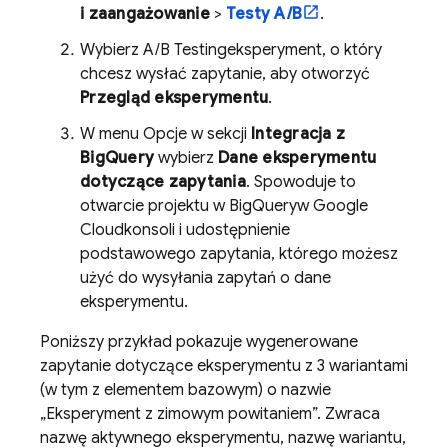
i zaangażowanie
>
Testy A/B
.
Wybierz
A/B Testing
eksperyment, o który
chcesz wysłać zapytanie, aby otworzyć
Przegląd eksperymentu
.
W menu Opcje w sekcji
Integracja z
BigQuery
wybierz
Dane eksperymentu
dotyczące zapytania
. Spowoduje to
otwarcie projektu w
BigQuery
w
Google
Cloud
konsoli i udostępnienie
podstawowego zapytania, którego możesz
użyć do wysyłania zapytań o dane
eksperymentu.
Poniższy przykład pokazuje wygenerowane
zapytanie dotyczące eksperymentu z 3 wariantami
(w tym z elementem bazowym) o nazwie
„Eksperyment z zimowym powitaniem”. Zwraca
nazwę aktywnego eksperymentu, nazwę wariantu,