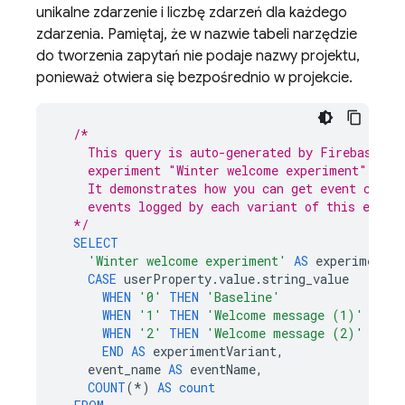
unikalne zdarzenie i liczbę zdarzeń dla każdego
zdarzenia. Pamiętaj, że w nazwie tabeli narzędzie
do tworzenia zapytań nie podaje nazwy projektu,
ponieważ otwiera się bezpośrednio w projekcie.
/*
    This query is auto-generated by 
Firebase A/
    experiment "Winter welcome experiment".
    It demonstrates how you can get event count
    events logged by each variant of this exper
  */
SELECT
'Winter welcome experiment'
AS
experimentNa
CASE
userProperty
.
value
.
string_value
WHEN
'0'
THEN
'Baseline'
WHEN
'1'
THEN
'Welcome message (1)'
WHEN
'2'
THEN
'Welcome message (2)'
END
AS
experimentVariant
,
event_name
AS
eventName
,
COUNT
(
*
)
AS
count