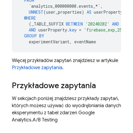
FROM
`
analytics_000000000
.
events_
*`
,
UNNEST
(
user_properties
)
AS
userProperty
WHERE
(
_TABLE_SUFFIX
BETWEEN
'20240202'
AND
'202
AND
userProperty
.
key
=
'firebase_exp_25'
GROUP
BY
experimentVariant
,
eventName
Więcej przykładów zapytań znajdziesz w artykule
Przykładowe zapytania
.
Przykładowe zapytania
W sekcjach poniżej znajdziesz przykłady zapytań,
których możesz używać do wyodrębniania danych
eksperymentu z tabel zdarzeń
Google
Analytics
.
A/B Testing