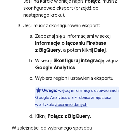
Jeśli na karcie widnieje napis
Połącz
, musisz
skonfigurować eksport (przejdź do
następnego kroku).
Jeśli musisz skonfigurować eksport:
Zapoznaj się z informacjami w sekcji
Informacje o łączeniu Firebase
z
BigQuery
, a potem kliknij
Dalej
.
W sekcji
Skonfiguruj integrację
włącz
Google Analytics
.
Wybierz region i ustawienia eksportu.
Uwaga:
więcej informacji o ustawieniach
Google Analytics
dla
Firebase
znajdziesz
w artykule
Zbieranie danych
.
Kliknij
Połącz z
BigQuery
.
W zależności od wybranego sposobu