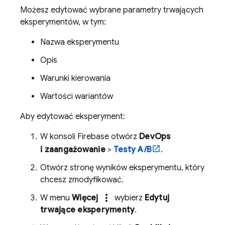
Możesz edytować wybrane parametry trwających
eksperymentów, w tym:
Nazwa eksperymentu
Opis
Warunki kierowania
Wartości wariantów
Aby edytować eksperyment:
W konsoli
Firebase
otwórz
DevOps
i zaangażowanie
>
Testy A/B
.
Otwórz stronę wyników eksperymentu, który
chcesz zmodyfikować.
more_vert
W menu
Więcej
wybierz
Edytuj
trwające eksperymenty
.