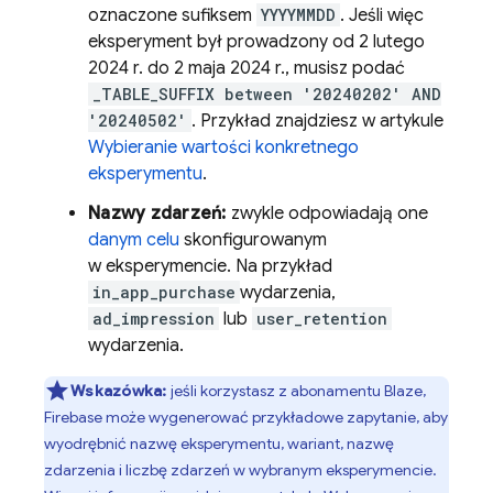
oznaczone sufiksem
YYYYMMDD
. Jeśli więc
eksperyment był prowadzony od 2 lutego
2024 r. do 2 maja 2024 r., musisz podać
_TABLE_SUFFIX between '20240202' AND
'20240502'
. Przykład znajdziesz w artykule
Wybieranie wartości konkretnego
eksperymentu
.
Nazwy zdarzeń:
zwykle odpowiadają one
danym celu
skonfigurowanym
w eksperymencie. Na przykład
in_app_purchase
wydarzenia,
ad_impression
lub
user_retention
wydarzenia.
Wskazówka:
jeśli korzystasz z abonamentu Blaze,
Firebase może wygenerować przykładowe zapytanie, aby
wyodrębnić nazwę eksperymentu, wariant, nazwę
zdarzenia i liczbę zdarzeń w wybranym eksperymencie.