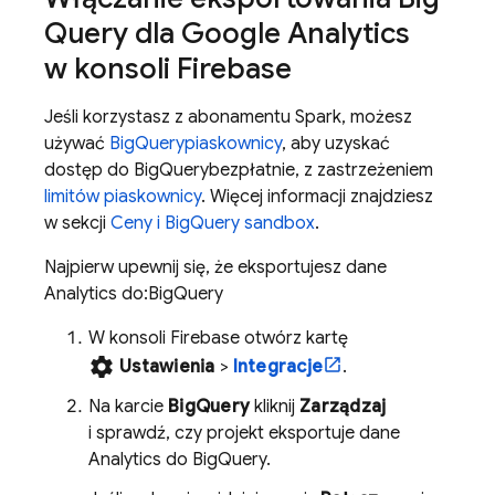
Query
dla
Google Analytics
w konsoli Firebase
Jeśli korzystasz z abonamentu Spark, możesz
używać
BigQuery
piaskownicy
, aby uzyskać
dostęp do
BigQuery
bezpłatnie, z zastrzeżeniem
limitów piaskownicy
. Więcej informacji znajdziesz
w sekcji
Ceny i
BigQuery
sandbox
.
Najpierw upewnij się, że eksportujesz dane
Analytics
do:
BigQuery
W konsoli
Firebase
otwórz kartę
settings
Ustawienia
>
Integracje
.
Na karcie
BigQuery
kliknij
Zarządzaj
i sprawdź, czy projekt eksportuje dane
Analytics
do
BigQuery
.