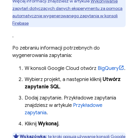
Więcej informacji znajdziesz w artykule
Wykonywanie
zapytań dotyczących danych eksperymentu za pomocą
automatycznie wygenerowanego zapytania w konsoli
Firebase
.
Po zebraniu informacji potrzebnych do
wygenerowania zapytania:
W konsoli
Google Cloud
otwórz
BigQuery
.
Wybierz projekt, a następnie kliknij
Utwórz
zapytanie SQL
.
Dodaj zapytanie. Przykładowe zapytania
znajdziesz w artykule
Przykładowe
zapytania
.
Kliknij
Wykonaj
.
Wskazówka:
te kroki opisują używanie konsoli
Google