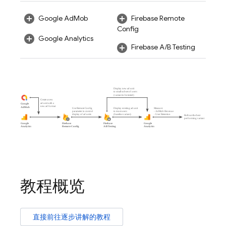
Google AdMob
Firebase Remote
Config
Google Analytics
Firebase A/B Testing
教程概览
直接前往逐步讲解的教程