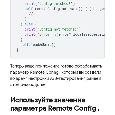
print
(
"Config fetched!"
)
self
.
remoteConfig
.
activate
()
{
(
changed
,
er
// ...
}
}
else
{
print
(
"Config not fetched"
)
print
(
"Error: 
\(
error
?.
localizedDescription
}
self
.
loadAdUnit
()
}
Теперь ваше приложение готово обрабатывать
параметр
Remote Config
, который вы создали
во время настройки A/B-тестирования ранее в
этом руководстве.
Используйте значение
параметра
Remote Config
.