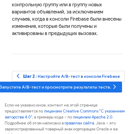
контрольную группу или в группу новых
вариантов объявлений, за исключением
случаев, когда в консоли
Firebase
были внесены
изменения, которые были получены и
активированы в предыдущих вызовах.
arrow_back_ios
Шаг 2
: Настройте A/B-тест в консоли
Firebase
arrow_forward_ios
 Запустите A/B-тест и просмотрите результаты теста.
Если не указано иное, контент на этой странице
предоставляется по
лицензии Creative Commons "С указанием
авторства 4.0"
, а примеры кода – по
лицензии Apache 2.0
.
Подробнее об этом написано в
правилах сайта
. Java – это
зарегистрированный товарный знак корпорации Oracle и ее