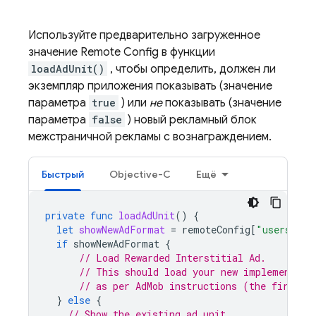
Используйте предварительно загруженное
значение
Remote Config
в функции
loadAdUnit()
, чтобы определить, должен ли
экземпляр приложения показывать (значение
параметра
true
) или
не
показывать (значение
параметра
false
) новый рекламный блок
межстраничной рекламы с вознаграждением.
Быстрый
Objective-C
Ещё
private
func
loadAdUnit
()
{
let
showNewAdFormat
=
remoteConfig
[
"users"
].
b
if
showNewAdFormat
{
// Load Rewarded Interstitial Ad.
// This should load your new implemented 
// as per 
AdMob
 instructions (the first s
}
else
{
// Show the existing ad unit.