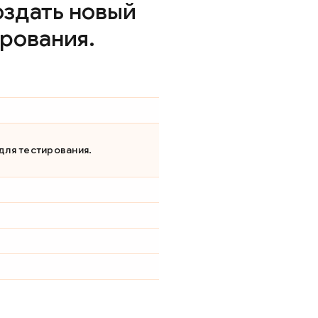
оздать новый
ирования
.
для тестирования.