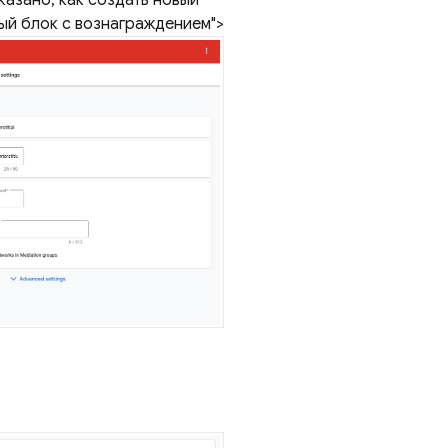
азано, как создать новый
й блок с вознаграждением">