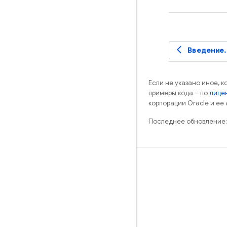
arrow_back_ios
Введение.
Если не указано иное, 
примеры кода – по
лицен
корпорации Oracle и ее
Последнее обновление:
Обучение
Руководства
Справочники
Примеры