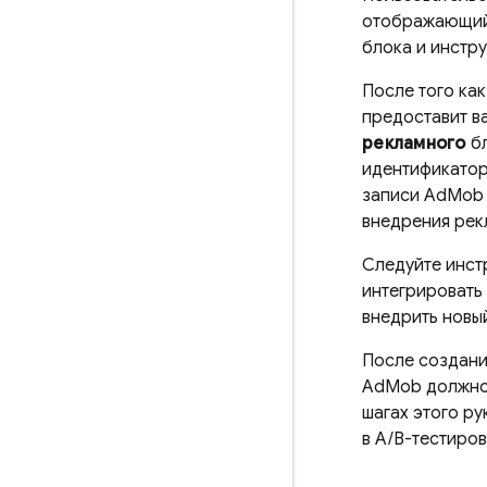
отображающий
блока и инстр
После того ка
предоставит в
рекламного
бл
идентификатор
записи
AdMob
внедрения рек
Следуйте инст
интегрировать
внедрить новы
После создани
AdMob
должно 
шагах этого ру
в A/B-тестиро