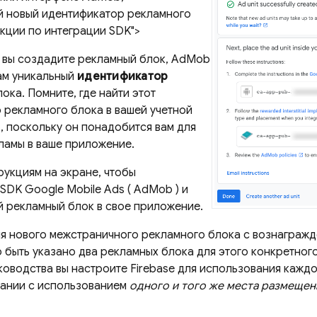
 новый идентификатор рекламного
укции по интеграции SDK">
к вы создадите рекламный блок,
AdMob
ам уникальный
идентификатор
ока. Помните, где найти этот
 рекламного блока в вашей учетной
, поскольку он понадобится вам для
ламы в ваше приложение.
рукциям на экране, чтобы
 SDK
Google Mobile Ads
(
AdMob
) и
й рекламный блок в свое приложение.
я нового межстраничного рекламного блока с вознагражд
быть указано два рекламных блока для этого конкретног
ководства вы настроите Firebase для использования каждо
вании с использованием
одного и того же места размещен