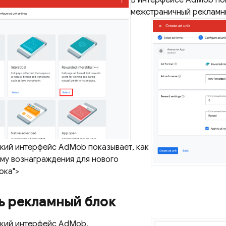
В интерфейсе AdMob пок
межстраничный рекламны
кий интерфейс AdMob показывает, как
мму вознаграждения для нового
ока">
ь рекламный блок
кий интерфейс AdMob,