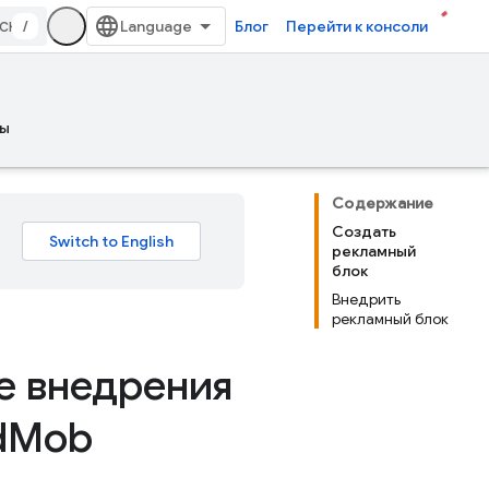
/
Блог
Перейти к консоли
ы
Содержание
Создать
рекламный
блок
Внедрить
рекламный блок
е внедрения
d
Mob