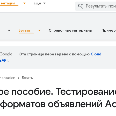
ентация
Ещё
Бегать
Справочные материалы
Пример
Эта страница переведена с помощью
Cloud
n API
.
entation
Бегать
ое пособие
.
Тестировани
 форматов объявлений A