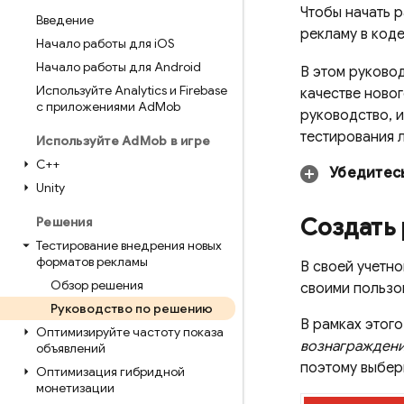
Чтобы начать 
Введение
рекламу в код
Начало работы для i
OS
Начало работы для Android
В этом руково
Используйте Analytics и Firebase
качестве новог
с приложениями Ad
Mob
руководство, и
тестирования 
Используйте Ad
Mob в игре
C++
Убедитесь
Unity
Создать
Решения
Тестирование внедрения новых
форматов рекламы
В своей учетн
Обзор решения
своими пользо
Руководство по решению
В рамках этог
Оптимизируйте частоту показа
вознагражден
объявлений
поэтому выбер
Оптимизация гибридной
монетизации