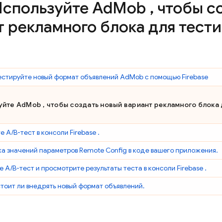
спользуйте
Ad
Mob
,
чтобы с
т рекламного блока для тест
естируйте новый формат объявлений
AdMob
с помощью Firebase
зуйте
AdMob
, чтобы создать новый вариант рекламного блока 
е A/B-тест в консоли
Firebase
.
а значений параметров
Remote Config
в коде вашего приложения.
е A/B-тест и просмотрите результаты теста в консоли
Firebase
.
стоит ли внедрять новый формат объявлений.