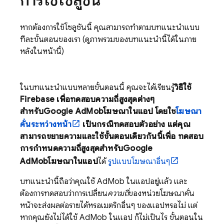
หากต้องการใช้โซลูชันนี้ คุณสามารถทำตามบทแนะนำแบบ
ทีละขั้นตอนของเรา (ดูภาพรวมของบทแนะนำนี้ได้ในภาย
หลังในหน้านี้)
ในบทแนะนำแบบหลายขั้นตอนนี้ คุณจะได้เรียนรู้
วิธีใช้
Firebase เพื่อทดสอบความถี่สูงสุดต่างๆ
สำหรับ
Google AdMob
โฆษณาในแอป โดยใช้
โฆษณา
คั่นระหว่างหน้า
เป็นกรณีทดสอบตัวอย่าง แต่คุณ
สามารถขยายความและใช้ขั้นตอนเดียวกันนี้เพื่อ ทดสอบ
การกำหนดความถี่สูงสุดสำหรับ
Google
AdMob
โฆษณาในแอป
ได้
รูปแบบโฆษณาอื่นๆ
บทแนะนำนี้ถือว่าคุณใช้
AdMob
ในแอปอยู่แล้ว และ
ต้องการทดสอบว่าการเปลี่ยน
ความถี่
ของหน่วยโฆษณาคั่น
หน้าจะส่งผลต่อรายได้หรือเมตริกอื่นๆ ของแอปหรือไม่ แต่
หากคุณยังไม่ได้ใช้
AdMob
ในแอป ก็ไม่เป็นไร ขั้นตอนใน