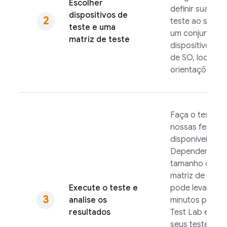
Escolher
definir sua mat
dispositivos de
teste ao seleci
teste e uma
um conjunto d
matriz de teste
dispositivos, v
de SO, localida
orientações de 
Faça o teste u
nossas ferram
disponíveis.
Dependendo d
tamanho da su
matriz de teste
Execute o teste e
pode levar vári
analise os
minutos para q
resultados
Test Lab
execu
seus testes. D