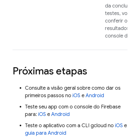
da conclusão 
testes, você p
conferir os
resultados no
console do
Fir
Próximas etapas
Consulte a visão geral sobre como dar os
primeiros passos no
iOS
e
Android
Teste seu app com o console do
Firebase
para:
iOS
e
Android
Teste o aplicativo com a CLI gcloud no
iOS
e
guia para Android