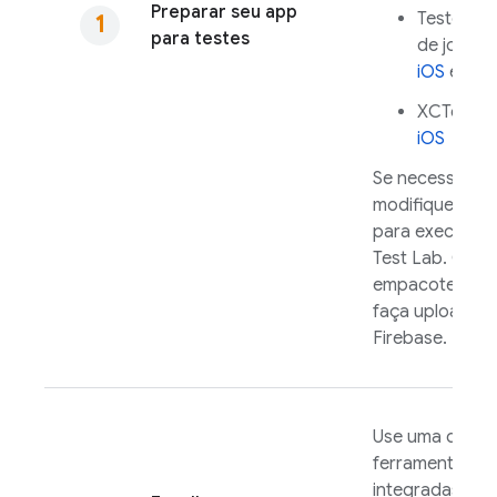
Preparar seu app
Teste de 
para testes
de jogo p
iOS
e
And
XCTest p
iOS
Se necessário,
modifique o te
para executar
Test Lab
. Crie 
empacote o ap
faça upload de
Firebase.
Use uma das n
ferramentas
integradas par