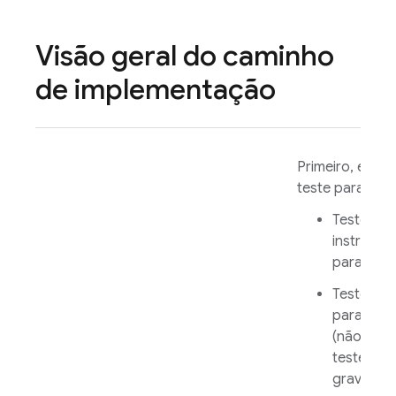
Visão geral do caminho
de implementação
Primeiro, esco
teste para exec
Teste de
instrume
para
Andr
Teste Ro
para
Andr
(não exig
teste pré
gravado)