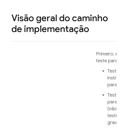
Visão geral do caminho
de implementação
Primeiro, esco
teste para exec
Teste de
instrume
para
Andr
Teste Ro
para
Andr
(não exig
teste pré
gravado)