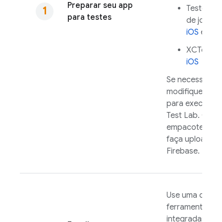
Preparar seu app
Teste de 
para testes
de jogo p
iOS
e
And
XCTest p
iOS
Se necessário,
modifique o te
para executar
Test Lab
. Crie 
empacote o ap
faça upload de
Firebase.
Use uma das n
ferramentas
integradas par