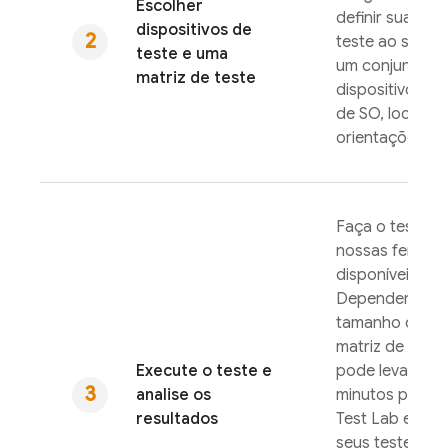
Escolher
definir sua mat
dispositivos de
teste ao seleci
teste e uma
um conjunto d
matriz de teste
dispositivos, v
de SO, localida
orientações de 
Faça o teste u
nossas ferram
disponíveis.
Dependendo d
tamanho da su
matriz de teste
Execute o teste e
pode levar vári
analise os
minutos para q
resultados
Test Lab
execu
seus testes. D