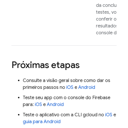
da conclusão 
testes, você p
conferir os
resultados no
console do
Fir
Próximas etapas
Consulte a visão geral sobre como dar os
primeiros passos no
iOS
e
Android
Teste seu app com o console do
Firebase
para:
iOS
e
Android
Teste o aplicativo com a CLI gcloud no
iOS
e
guia para Android