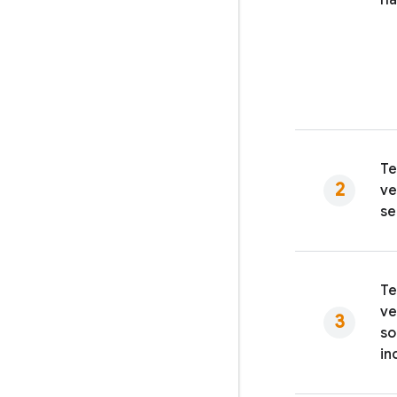
ha
Te
ve
se
Te
ve
so
in