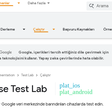
anlar
Daha fazla
Derleme
Çalıştır
Başvuru Kaynakları
Örne
Google, içerikleri tercih ettiğiniz dile çevirmek için
teknolojisini kullanır. Yapay zeka çevirilerinde hata olabilir.
entation
Test Lab
Çalıştır
plat_ios
se Test Lab
plat_android
 Google veri merkezinde barındırılan cihazlarda test edin.