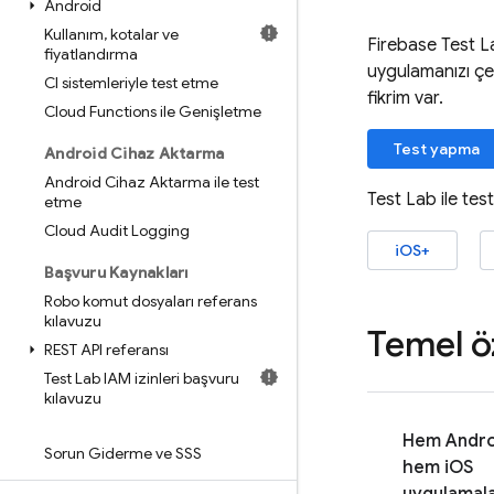
Android
Kullanım
,
kotalar ve
Firebase Test L
fiyatlandırma
uygulamanızı çe
CI sistemleriyle test etme
fikrim var.
Cloud Functions ile Genişletme
Test yapma
Android Cihaz Aktarma
Android Cihaz Aktarma ile test
Test Lab
ile tes
etme
Cloud Audit Logging
iOS+
Başvuru Kaynakları
Robo komut dosyaları referans
kılavuzu
Temel öz
REST API referansı
Test Lab IAM izinleri başvuru
kılavuzu
Hem Andro
Sorun Giderme ve SSS
hem iOS