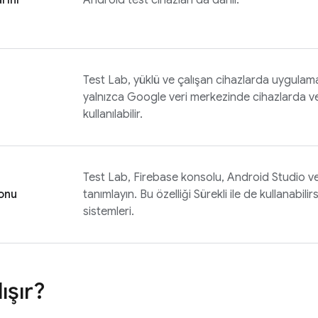
rını
Android test cihazları da dahil.
Test Lab
, yüklü ve çalışan cihazlarda uygulaman
yalnızca Google veri merkezinde cihazlarda v
kullanılabilir.
Test Lab
,
Firebase
konsolu, Android Studio ve
onu
tanımlayın. Bu özelliği Sürekli ile de kullanabili
sistemleri.
ışır?