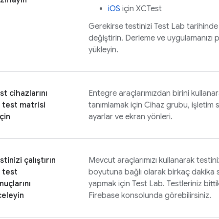
zırlayın
iOS
için XCTest
Gerekirse testinizi
Test Lab
tarihinde
değiştirin. Derleme ve uygulamanızı 
yükleyin.
st cihazlarını
Entegre araçlarımızdan birini kullanar
 test matrisi
tanımlamak için Cihaz grubu, işletim s
çin
ayarlar ve ekran yönleri.
stinizi çalıştırın
Mevcut araçlarımızı kullanarak testinizi
 test
boyutuna bağlı olarak birkaç dakika sür
nuçlarını
yapmak için
Test Lab
. Testleriniz bit
celeyin
Firebase
konsolunda görebilirsiniz.