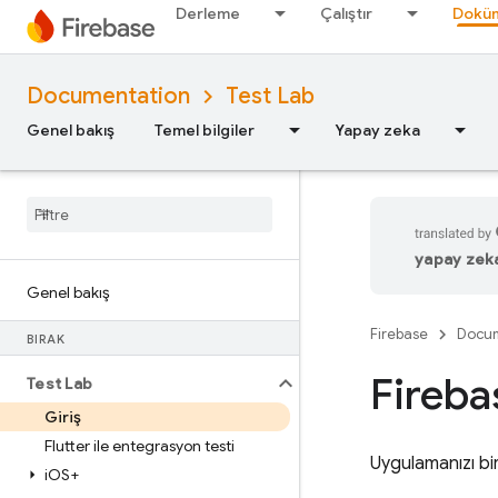
Derleme
Çalıştır
Doküm
Documentation
Test Lab
Genel bakış
Temel bilgiler
Yapay zeka
yapay zeka 
Genel bakış
Firebase
Docum
BIRAK
Fireba
Test Lab
Giriş
Flutter ile entegrasyon testi
Uygulamanızı bir
i
OS+