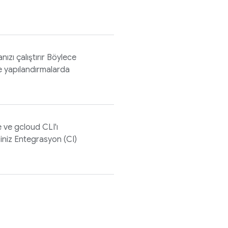
ızı çalıştırır Böylece
e yapılandırmalarda
 ve gcloud CLI'ı
rsiniz Entegrasyon (CI)