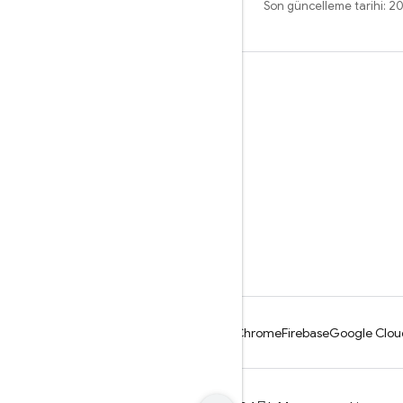
Son güncelleme tarihi: 
Öğrenme
Rehberler
Referans
Örnekler
Kitaplıklar
GitHub
Android
Chrome
Firebase
Google Clou