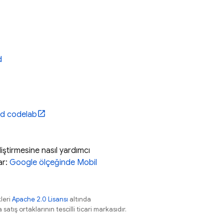
d
id codelab
liştirmesine nasıl yardımcı
ar:
Google ölçeğinde Mobil
leri
Apache 2.0 Lisansı
altında
atış ortaklarının tescilli ticari markasıdır.