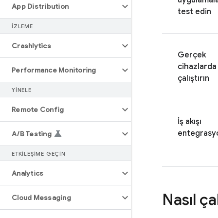
uygulamala
App Distribution
test edin
İZLEME
Crashlytics
Gerçek
cihazlarda
Performance Monitoring
çalıştırın
YINELE
Remote Config
İş akışı
entegrasy
A
/
B Testing
ETKILEŞIME GEÇIN
Analytics
Nasıl çal
Cloud Messaging