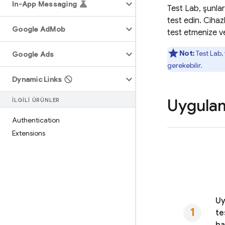
In-App Messaging
Test Lab
, şunla
test edin. Cihaz
Google Ad
Mob
test etmenize v
Not:
Test Lab
,
Google Ads
gerekebilir.
Dynamic Links
Uygulam
İLGILI ÜRÜNLER
Authentication
Extensions
Uy
te