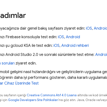
 adımlar
ayacağınıza dair genel bakış sayfasını ziyaret edin:
iOS
,
Androi
ızı
Firebase
konsoluyla test edin:
iOS
,
Android
zı şu gcloud KSA ile test edin:
iOS
,
Android rehberi
zı Android Studio 2.0 ve sonraki sürümlerle test etme:
Andro
 soruları
ziyaret edin.
obil gelişimi nasıl hızlandırdığını ve geliştiricilerin uygulama ge
öğrenin daha iyi performans gösteren, daha kararlı uygulamal
ar Cihaz Üzerinde Test
 bu sayfanın içeriği
Creative Commons Atıf 4.0 Lisansı
altında ve kod örnek
gi için
Google Developers Site Politikaları
'na göz atın. Java, Oracle ve/veya s