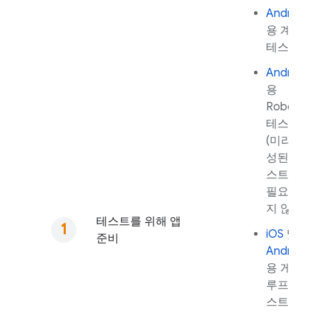
Android
용 계측
테스트
Android
용
Robo
테스트
(미리 작
성된 테
스트가
필요하
지 않음)
테스트를 위해 앱
iOS
및
준비
Android
용 게임
루프 테
스트