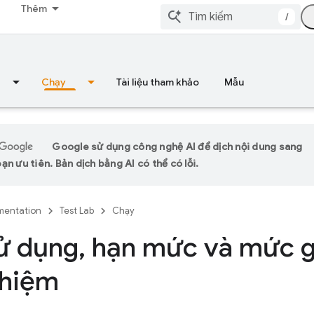
Thêm
/
Chạy
Tài liệu tham khảo
Mẫu
Google sử dụng công nghệ AI để dịch nội dung sang
n ưu tiên. Bản dịch bằng AI có thể có lỗi.
entation
Test Lab
Chạy
ử dụng
,
hạn mức và mức g
ghiệm