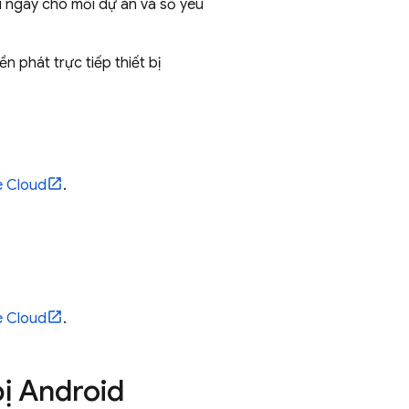
ỗi ngày cho mỗi dự án và số yêu
n phát trực tiếp thiết bị
 Cloud
.
 Cloud
.
bị Android