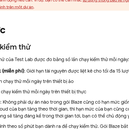
hành động nếu cần. Ví dụ: bạn có thể cân nhắc
sử dụng thông báo về ngâ
rình trên một dự án
.
c
kiểm thử
thử của
Test Lab
được đo bằng số lần chạy kiểm thử mỗi ngày
 (miễn phí)
: Giới hạn tài nguyên được liệt kê cho tối đa 15 l
ần chạy thử mỗi ngày trên thiết bị ảo
n chạy kiểm thử mỗi ngày trên thiết bị thực
e
: Không phải dự án nào trong gói Blaze cũng có hạn mức gi
oud của bạn tăng theo thời gian, thì hạn mức của bạn cũng c
ng sẽ tăng đáng kể trong thời gian tới, bạn có thể chủ động
ính theo số phút bạn dành ra để chạy kiểm thử. Gói Blaze bắt 