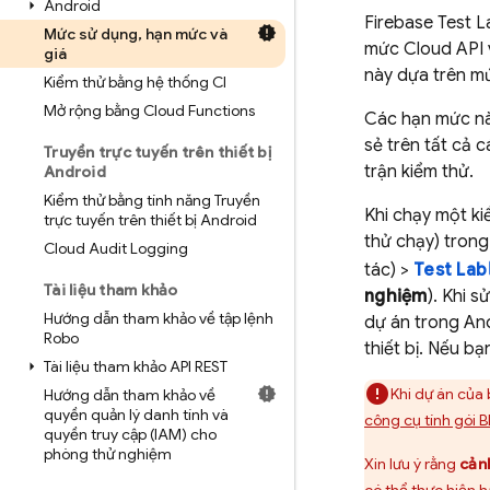
Android
Firebase Test L
Mức sử dụng
,
hạn mức và
mức Cloud API 
giá
này dựa trên m
Kiểm thử bằng hệ thống CI
Mở rộng bằng Cloud Functions
Các hạn mức nà
sẻ trên tất cả 
Truyền trực tuyến trên thiết bị
trận kiểm thử.
Android
Kiểm thử bằng tính năng Truyền
Khi chạy một kiể
trực tuyến trên thiết bị Android
thử chạy) trong
Cloud Audit Logging
tác) >
Test Lab
Tài liệu tham khảo
nghiệm
). Khi 
Hướng dẫn tham khảo về tập lệnh
dự án trong An
Robo
thiết bị. Nếu b
Tài liệu tham khảo API REST
Khi dự án của 
Hướng dẫn tham khảo về
quyền quản lý danh tính và
công cụ tính gói B
quyền truy cập (IAM) cho
phòng thử nghiệm
Xin lưu ý rằng
cản