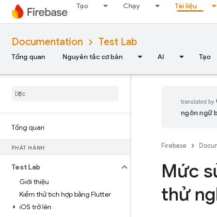
Tạo
Chạy
Tài liệu
Documentation
Test Lab
Tổng quan
Nguyên tắc cơ bản
AI
Tạo
ngôn ngữ bạ
Tổng quan
Firebase
Docum
PHÁT HÀNH
Mức s
Test Lab
Giới thiệu
thử n
Kiểm thử tích hợp bằng Flutter
i
OS trở lên