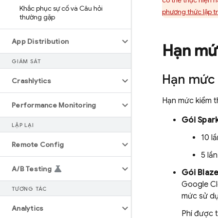
có thể thực hiện 
Khắc phục sự cố và Câu hỏi
phương thức lập t
thường gặp
App Distribution
Hạn mứ
GIÁM SÁT
Hạn mức 
Crashlytics
Hạn mức kiểm 
Performance Monitoring
Gói Spark
LẶP LẠI
10 l
Remote Config
5 lầ
A
/
B Testing
Gói Blaz
Google Cl
TƯƠNG TÁC
mức sử dụ
Analytics
Phí được t