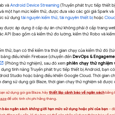
ab
và
Android Device Streaming
(Truyền phát trực tiếp thiết 
và một hạn mức kiểm thử, được đưa vào các gói giá Spark và 
ức sử dụng
tài nguyên kiểm thử
,
tài nguyên thiết bị
hoặc
Cloud
y được áp dụng ở cấp dự án chứ không phải ở cấp trang web
các API (bao gồm cả kiểm thử đo lường, kiểm thử Robo và kiểm
m thử, bạn có thể kiểm tra thời gian chạy của kiểm thử đó (tức
 bảng điều khiển
Firebase
(chuyển đến
DevOps & Engageme
(Phòng thử nghiệm), sau đó xem
phiên chạy thử nghiệm 
sử dụng tính năng Truyền phát trực tiếp thiết bị Android, bạn 
droid Studio hoặc bảng điều khiển
Google Cloud
. Thời gian c
ạn đang sử dụng gói Blaze, thời gian chạy thử nghiệm sẽ được 
bạn sử dụng gói giá Blaze, hãy
thiết lập cảnh báo về ngân sách
bằng b
laze
để ước tính chi phí hằng tháng.
h báo ngân sách
không
giới hạn mức sử dụng hoặc phí của bạn
– đâ