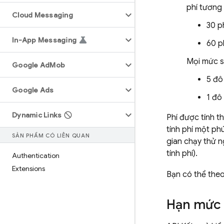
phí tương 
Cloud Messaging
30 p
In-App Messaging
60 p
Mọi mức s
Google Ad
Mob
5 đô
Google Ads
1 đô 
Dynamic Links
Phí được tính t
tính phí một phú
SẢN PHẨM CÓ LIÊN QUAN
gian chạy thử n
tính phí).
Authentication
Extensions
Bạn có thể the
Hạn mức 