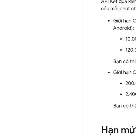
API Kết quả kiể
cầu mỗi phút ch
Giới hạn C
Android):
10.0
120.
Bạn có th
Giới hạn C
200.
2.40
Bạn có th
Hạn mức