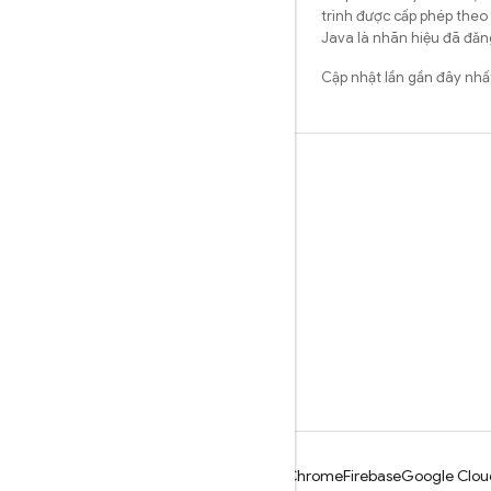
trình được cấp phép theo
Java là nhãn hiệu đã đăng
Cập nhật lần gần đây nh
Tìm hiểu
Hướng dẫn
Tài liệu tham khảo
Mẫu
Thư viện
GitHub
Android
Chrome
Firebase
Google Clou