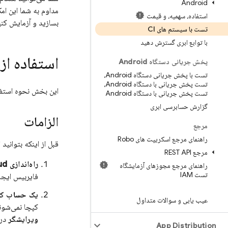
Android
مداوم به شما این امک
استفاده، سهمیه، و قیمت
بسازید و آزمایش کنی
تست با سیستم های CI
با توابع ابری گسترش دهید
استفاده از
پخش جریانی دستگاه Android
تست با پخش جریانی دستگاه Android،
تست پخش جریانی با دستگاه Android،
این بخش نحوه استفا
تست پخش جریانی با دستگاه Android
گزارش حسابرسی ابری
الزامات
مرجع
راهنمای مرجع اسکریپت های Robo
قبل از اینکه بتوانید 
مرجع REST API
راه‌اندازی gcloud.
راهنمای مرجع مجوزهای آزمایشگاه
تست IAM
فایربیس ایج
یک حساب کار
عیب یابی و سوالات متداول
کپچا نمی‌شوند، که در غی
ویرایشگر
در
App Distribution