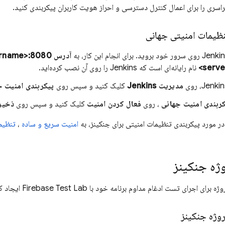
اسری را برای اعمال کنترل دسترسی و احراز هویت کاربران پیکربندی کنید.
نظیمات امنیتی جهانی
آدرس http://<servername>:8080
نام رایانه‌ای است که Jenkins را روی آن نصب کرده‌اید.
مدیریت Jenkins
کلیک کنید و سپس روی
پیکربندی امنیت ج
ربندی امنیت جهانی
، روی
فعال کردن امنیت
کلیک کنید و سپس روی
ذخیر
در مورد پیکربندی تنظیمات امنیتی برای جنکینز، به
امنیت سریع و ساده
،
تنظیم 
ژه جنکینز
وژه برای اجرای تست ادغام مداوم برنامه خود با
Firebase Test Lab
ایجاد کن
روژه جنکینز