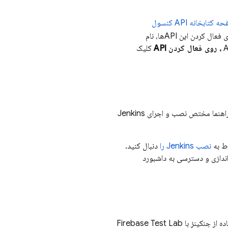
صفحه کتابخانه API کنسول
را فعال کنید. برای فعال کردن این APIها، نام
، روی فعال کردن API
کلیک
شما می‌توانید Jenkins CI را روی لینوکس یا ویندوز نصب و راه‌اندازی کنید. برخی از جزئیات این راهنما مختص نصب و اجرای Jenkins
نصب Jenkins را
دنبال کنید.
‌اندازی و دسترسی به داشبورد
ه از جنکینز با
Firebase Test Lab