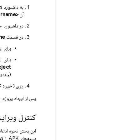
به داشبورد Jenkins روی سرور خود بروید. برای انجام این کار، به
آن
<servername>
در داشبورد ج
در قسمت
me
برای ا
برای ا
oject
(چندین زبان، چندین سط
روی
ذخیره
کل
پس از ایجاد پروژه،
کنترل ویرایش و مرا
بسته‌های APK از کد منبع را شرح می‌دهد.