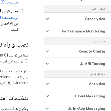
مستندات gcloud auth activate-service-account
نظارت کنید
فعال کردن APIهای مورد نیاز.
توسعه‌دهندگ
Crashlytics
این APIها را در کادر جستجو در بالای کنسول تایپ کنید و سپس در صفحه نمای کلی آن API
کنید.
Performance Monitoring
تکرار کنید
نصب و راه‌اندازی 
Remote Config
CI در لینوکس است، از جمله استفاده از اسلش (
A
/
B Testing
برای دانلود و نصب Jenkins روی رایانه‌ای که لینوکس یا ویندوز اجرا می‌کند، دستورالعمل‌های مربوط به
مشغول کردن
پس از نصب Jenkins، دستورالعمل‌های مربوط به
Jenkins دنبال کنید.
Analytics
Cloud Messaging
تنظیمات امنی
In-App Messaging
جنکینز هنگام نصب او