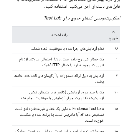
فایل‌های دسته‌ای اجرا می‌کنید، استفاده کنید.
اسکریپت‌نویسی کدهای خروج برای
Test Lab
کد
یادداشت‌ها
خروج
0
تمام آزمایش‌های اجرا شده با موفقیت انجام شدند.
۱
یک خطای کلی رخ داده است. دلایل احتمالی عبارتند از: نام
فایلی که وجود ندارد یا خطای HTTP/شبکه.
۲
آزمایش به دلیل ارائه دستورات یا آرگومان‌های ناشناخته، خاتمه
یافت.
۱۰
یک یا چند مورد آزمایشی (کلاس‌ها یا متدهای کلاس
آزمایش‌شده) در یک اجرای آزمایشی با موفقیت انجام نشد.
۱۵
Firebase Test Lab
به دلیل یک خطای غیرمنتظره نتوانست
تشخیص دهد که آیا ماتریس تست پذیرفته شده یا شکست
خورده است.
۱۸
محیط تست برای اجرای این تست به دلیل ابعاد تست ناسازگار