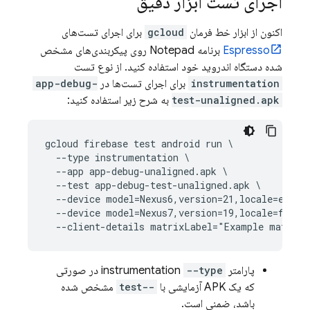
اجرای تست ابزار دقیق
اکنون از ابزار خط فرمان
gcloud
برای اجرای تست‌های
Espresso
برنامه Notepad روی پیکربندی‌های مشخص
شده دستگاه اندروید خود استفاده کنید. از نوع تست
instrumentation
برای اجرای تست‌ها در
app-debug-
test-unaligned.apk
به شرح زیر استفاده کنید:
gcloud firebase test android run \

  --type instrumentation \

  --app app-debug-unaligned.apk \

  --test app-debug-test-unaligned.apk \

  --device model=Nexus6,version=21,locale=en,ori
  --device model=Nexus7,version=19,locale=fr,ori
پارامتر instrumentation
--type
در صورتی
که یک APK آزمایشی با
--test
مشخص شده
باشد، ضمنی است.