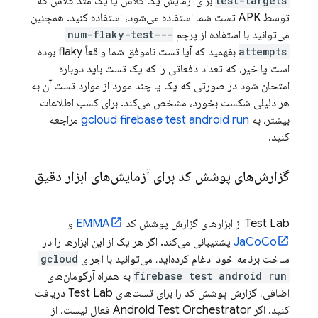
test-targets
برای آزمایش یک کلاس یا یک متد کلاس که
توسط APK تست شما استفاده می‌شود، استفاده کنید. همچنین
می‌توانید با استفاده از پرچم
--num-flaky-test-
attempts
بفهمید که آیا تست ناموفق شما واقعاً flaky بوده
است یا خیر، که تعداد دفعاتی را که یک تست باید دوباره
امتحان شود در صورتی که یک یا چند مورد از موارد تست آن به
هر دلیلی شکست بخورد، مشخص می‌کند. برای کسب اطلاعات
بیشتر، به
gcloud firebase test android run
مراجعه
کنید.
گزارش‌های پوشش کد برای آزمایش‌های ابزار دقیق
Test Lab
از ابزارهای گزارش پوشش کد
EMMA
و
JaCoCo
پشتیبانی می‌کند. اگر هر یک از این ابزارها را در
ساخت برنامه خود ادغام کرده‌اید، می‌توانید با اجرای
gcloud
firebase test android run
به همراه آرگومان‌های
اضافی، گزارش پوشش کد را برای تست‌های
Test Lab
دریافت
کنید. اگر Android Test Orchestrator فعال نیست، از