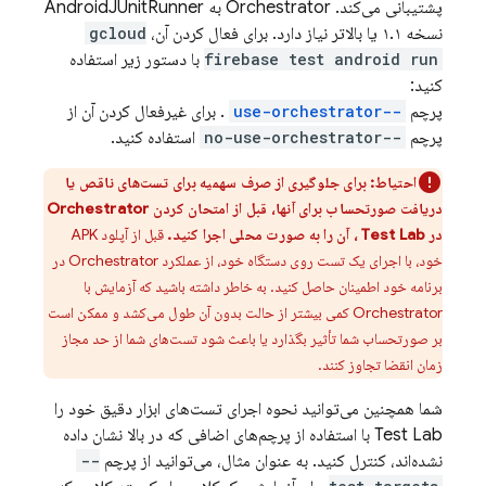
پشتیبانی می‌کند. Orchestrator به AndroidJUnitRunner
نسخه ۱.۱ یا بالاتر نیاز دارد. برای فعال کردن آن،
gcloud
firebase test android run
با دستور زیر استفاده
کنید:
پرچم
--use-orchestrator
. برای غیرفعال کردن آن از
پرچم
--no-use-orchestrator
استفاده کنید.
احتیاط:
برای جلوگیری از صرف سهمیه برای تست‌های ناقص یا
دریافت صورتحساب برای آنها، قبل از امتحان کردن Orchestrator
در
Test Lab
، آن را به صورت محلی اجرا کنید.
قبل از آپلود APK
خود، با اجرای یک تست روی دستگاه خود، از عملکرد Orchestrator در
برنامه خود اطمینان حاصل کنید. به خاطر داشته باشید که آزمایش با
Orchestrator کمی بیشتر از حالت بدون آن طول می‌کشد و ممکن است
بر صورتحساب شما تأثیر بگذارد یا باعث شود تست‌های شما از حد مجاز
زمان انقضا تجاوز کنند.
شما همچنین می‌توانید نحوه اجرای تست‌های ابزار دقیق خود را
Test Lab
با استفاده از پرچم‌های اضافی که در بالا نشان داده
نشده‌اند، کنترل کنید. به عنوان مثال، می‌توانید از پرچم
--