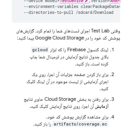
  --device model=
TestDevice
,version=
AndroidVe
  --environment-variables clearPackageData=true
وقتی
Test Lab
اجرای تست‌های شما را تمام کرد، گزارش‌های
پوشش کد خود را در
Google Cloud Storage
پیدا کنید:
لینک کنسول
Firebase
را که ابزار
gcloud
بالای جدول نتایج آزمایش در ترمینال شما چاپ
کرده است، باز کنید.
برای باز کردن صفحه جزئیات آن اجرا، روی یک
اجرای آزمایشی از لیست موجود در آن لینک کلیک
کنید.
برای رفتن به بخش
Cloud Storage
حاوی نتایج
آزمایش
آن اجرا، روی نتایج آزمایش کلیک کنید.
برای مشاهده گزارش پوشش کد خود،
artifacts/coverage.ec
را باز کنید.