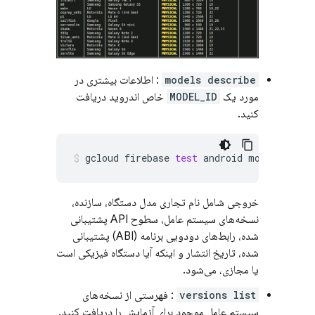
models describe
: اطلاعات بیشتری در
مورد یک
MODEL_ID
خاص اندروید دریافت
کنید.
gcloud
firebase
test
android
models
desc
خروجی شامل نام تجاری مدل دستگاه، سازنده،
نسخه‌های سیستم عامل، سطوح API پشتیبانی
شده، رابط‌های دودویی برنامه (ABI) پشتیبانی
شده، تاریخ انتشار و اینکه آیا دستگاه فیزیکی است
یا مجازی، می‌شود.
versions list
: فهرستی از نسخه‌های
سیستم عامل موجود برای آزمایش را دریافت کنید.