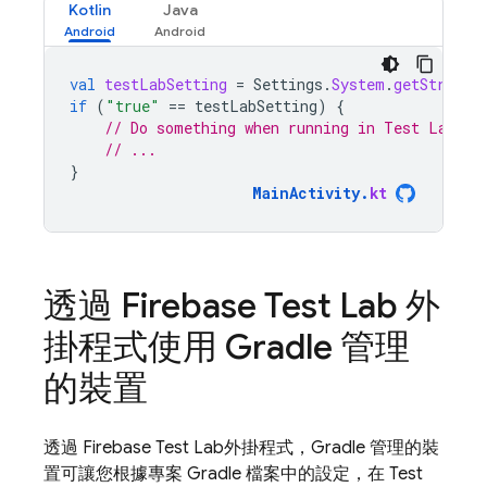
Kotlin
Java
val
testLabSetting
=
Settings
.
System
.
getString
(
if
(
"true"
==
testLabSetting
)
{
// Do something when running in Test Lab
// ...
}
MainActivity
.
kt
透過
Firebase Test Lab
外
掛程式使用 Gradle 管理
的裝置
透過
Firebase Test Lab
外掛程式，Gradle 管理的裝
置可讓您根據專案 Gradle 檔案中的設定，在
Test