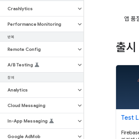
Crashlytics
앱 품
Performance Monitoring
반복
출시
Remote Config
A
/
B Testing
참여
Analytics
Cloud Messaging
Test 
In-App Messaging
Fireb
Google Ad
Mob