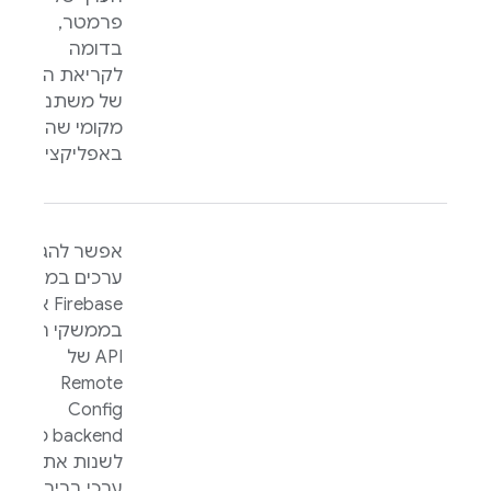
פרמטר,
בדומה
לקריאת הערך
של משתנה
מקומי שהוגדר
באפליקציה.
אפשר להגדיר
ערכים במסוף
Firebase
או
בממשקי ה-
API של
Remote
Config
backend כדי
לשנות את
ערכי ברירת