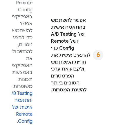
Remote
Config
באפליקציה,
אפשר להשתמש
אפשר
בהתאמה אישית
להשתמש בו
של
A/B Testing
כדי לבצע
ושל
Remote
ניסויים,
Config
כדי
להרחיב ולעדכן
להתאים אישית את
את
חוויית המשתמש
האפליקציה
ולקבוע את ערכי
באמצעות
הפרמטרים
תכונות
הטובים ביותר
משופרות כמו
להשגת המטרות.
A/B Testing
ו
התאמה
אישית של
Remote
.
Config