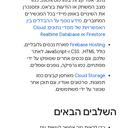
נתוני אפליקציות בפורמט JSON, כמו
מצב המשחק או הודעות בצ'אט, ומסנכרן
את השינויים באופן מיידי בכל המכשירים
המחוברים.
מידע נוסף על ההבדלים בין
האפשרויות של מסדי נתונים:
Cloud
Firestore
או
Realtime Database
Firebase Hosting
מארח נכסים גלובליים,
כולל HTML, ‏ CSS ו-JavaScript לאתר
שלכם, וגם נכסים אחרים שסופקו על ידי
מפתחים, כמו גרפיקה, גופנים וסמלים.
Cloud Storage
מאחסן קבצים כמו
תמונות, סרטונים ואודיו, וגם תוכן אחר
שנוצר על ידי משתמשים.
השלבים הבאים
כדי לראות מה אפשר לעשות עם