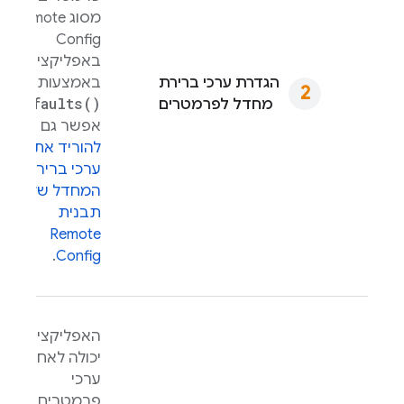
מסוג
Remote
Config
באפליקציה
set
הגדרת ערכי ברירת
באמצעות
Defaults(
)
מחדל לפרמטרים
.
אפשר גם
להוריד את
ערכי ברירת
המחדל של
תבנית
Remote
.
Config
האפליקציה
יכולה לאחזר
ערכי
פרמטרים