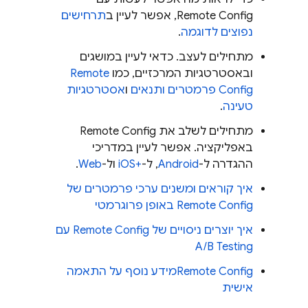
Remote Config
, אפשר לעיין ב
תרחישים
נפוצים לדוגמה
.
מתחילים לעצב. כדאי לעיין במושגים
ובאסטרטגיות המרכזיים, כמו
Remote
Config
פרמטרים ותנאים
ו
אסטרטגיות
טעינה
.
מתחילים לשלב את
Remote Config
באפליקציה. אפשר לעיין במדריכי
ההגדרה ל-
Android
, ל-
iOS+‎
ול-
Web
.
איך קוראים ומשנים ערכי פרמטרים של
Remote Config
באופן פרוגרמטי
איך יוצרים ניסויים של
Remote Config
עם
A/B Testing
Remote Config
מידע נוסף על התאמה
אישית