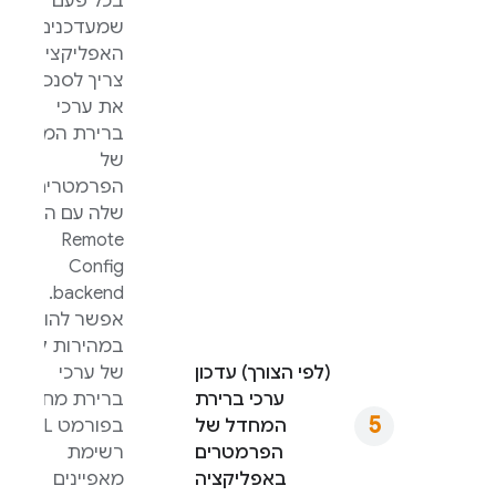
בכל פעם
שמעדכנים את
האפליקציה,
צריך לסנכרן
את ערכי
ברירת המחדל
של
הפרמטרים
שלה עם ה-
Remote
Config
backend.
אפשר להוריד
במהירות קובץ
(לפי הצורך) עדכון
של ערכי
ערכי ברירת
ברירת מחדל
המחדל של
בפורמט XML,
הפרמטרים
רשימת
באפליקציה
מאפיינים