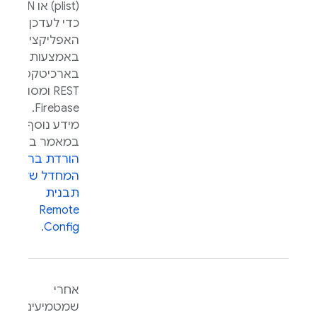
(plist) או JSON
כדי לעדכן את
האפליקציה
באמצעות API
בארכיטקטורת
REST ומסוף
.
Firebase
מידע נוסף זמין
במאמר בנושא
הורדת ברירות
המחדל של
תבנית
Remote
.
Config
אחרי
שמטמיעים את