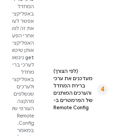
המחדל
באפליקציה.
אפשר לעשות
את זה לפני או
אחרי הפעלת
האפליקציה, כי
אותן שיטות
get
ניגשות
לערכי ברירת
(לפי הצורך)
מחדל
מעדכנים את ערכי
באפליקציה
ברירת המחדל
ולערכים
והערכים המותנים
שנשלפים
של הפרמטרים ב-
מהקצה
Remote Config
העורפי של
Remote
.
Config
במאמר