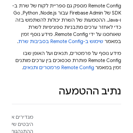
Remote Config
מספק גם ספריית לקוח של שרת ב-
SDK של Firebase Admin עבור Node.js,‏ Python,‏ Go
ו-Java. ההטמעות של השרת יכולות להשתמש בזה
כדי לאחזר ערכים מתבניות ספציפיות לשרת
שאוחסנו על ידי
Remote Config
. מידע נוסף זמין
במאמר
שימוש ב-
Remote Config
בסביבות שרת
.
מידע נוסף על פרמטרים, תנאים ועל האופן שבו
Remote Config
פותרת סכסוכים בין ערכים מותנים
זמין במאמר
Remote Config
פרמטרים ותנאים
.
נתיב ההטמעה
מגדירים אילו
היבטים של
ההתנהגות