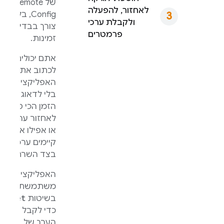
של
Remote
לאחזור, להפעלה
Config
, בלי
ולקבלת ערכי
צורך בבדיקת
פרמטרים
זמינות.
אתם יכולים
לכתוב את
האפליקציה
בלי לדאוג לגבי
הזמן הכי טוב
לאחזור ערכים,
או אפילו אם
קיימים ערכים
בצד השרת.
האפליקציה
משתמשת
get
בשיטות
כדי לקבל את
הערך של