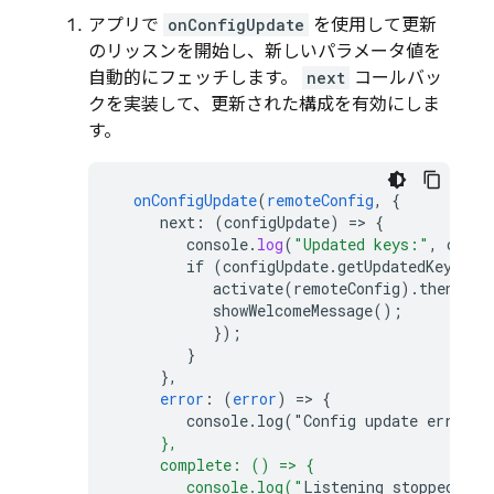
アプリで
onConfigUpdate
を使用して更新
のリッスンを開始し、新しいパラメータ値を
自動的にフェッチします。
next
コールバッ
クを実装して、更新された構成を有効にしま
す。
onConfigUpdate
(
remoteConfig
,
{
next
:
(
configUpdate
)
=>
{
console
.
log
(
"Updated keys:"
,
confi
if
(configUpdate.getUpdatedKeys().
activate(remoteConfig).then(()
showWelcomeMessage()
;
}
);
}
}
,
error
:
(
error
)
=>
{
console.log("Config
update
error
:
"
     },
     complete: () => {
        console.log("
Listening
stopped
.
"
);