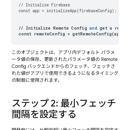
//
Initialize
Firebase
const
app
=
initializeApp
(
firebaseConfig
);
//
Initialize
Remote
Config
and
get
a
refer
const
remoteConfig
=
getRemoteConfig
(
app
);
このオブジェクトは、アプリ内デフォルト パラメ
ータ値の保存、更新されたパラメータ値の
Remote
Config
バックエンドからのフェッチ、フェッチさ
れた値がアプリで使用できるようになるタイミング
の制御に使用されます。
ステップ 2: 最小フェッチ
間隔を設定する