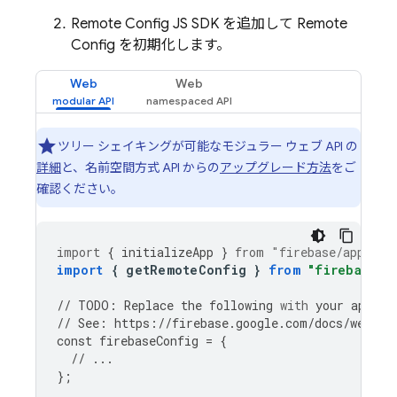
Remote Config
JS SDK を追加して
Remote
Config
を初期化します。
Web
Web
ツリー シェイキングが可能なモジュラー ウェブ API の
詳細
と、名前空間方式 API からの
アップグレード方法
をご
確認ください。
import
{
initializeApp
}
from
"firebase/app"
;
import
{
getRemoteConfig
}
from
"firebase/r
//
TODO
:
Replace
the
following
with
your
app
's 
//
See
:
https
:
//
firebase
.
google
.
com
/
docs
/
web
/
le
const
firebaseConfig
=
{
//
...
};