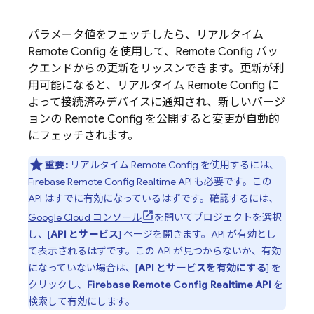
パラメータ値をフェッチしたら、リアルタイム
Remote Config
を使用して、
Remote Config
バッ
クエンドからの更新をリッスンできます。更新が利
用可能になると、リアルタイム
Remote Config
に
よって接続済みデバイスに通知され、新しいバージ
ョンの
Remote Config
を公開すると変更が自動的
にフェッチされます。
重要:
リアルタイム
Remote Config
を使用するには、
Firebase Remote Config
Realtime API も必要です。この
API はすでに有効になっているはずです。確認するには、
Google Cloud
コンソール
を開いてプロジェクトを選択
し、[
API とサービス
] ページを開きます。API が有効とし
て表示されるはずです。この API が見つからないか、有効
になっていない場合は、[
API とサービスを有効にする
] を
クリックし、
Firebase Remote Config
Realtime API
を
検索して有効にします。