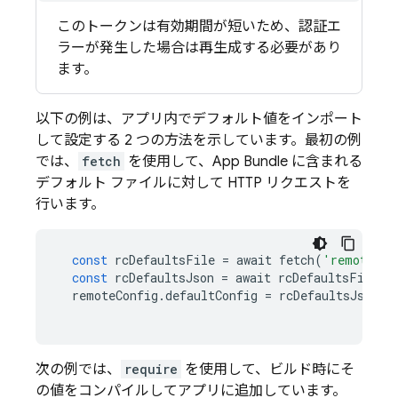
このトークンは有効期間が短いため、認証エ
ラーが発生した場合は再生成する必要があり
ます。
以下の例は、アプリ内でデフォルト値をインポート
して設定する 2 つの方法を示しています。最初の例
では、
fetch
を使用して、App Bundle に含まれる
デフォルト ファイルに対して HTTP リクエストを
行います。
const
rcDefaultsFile
=
await
fetch
(
'remote_co
const
rcDefaultsJson
=
await
rcDefaultsFile
.
j
remoteConfig
.
defaultConfig
=
rcDefaultsJson
;
次の例では、
require
を使用して、ビルド時にそ
の値をコンパイルしてアプリに追加しています。