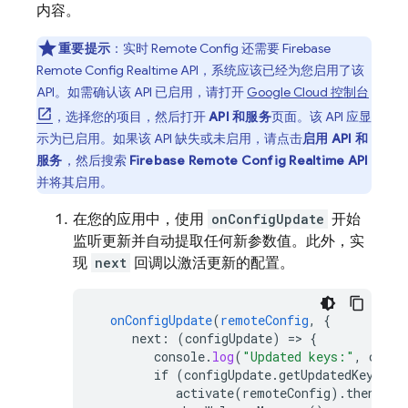
内容。
重要提示
：实时
Remote Config
还需要
Firebase
Remote Config
Realtime API，系统应该已经为您启用了该
API。如需确认该 API 已启用，请打开
Google Cloud
控制台
，选择您的项目，然后打开
API 和服务
页面。该 API 应显
示为已启用。如果该 API 缺失或未启用，请点击
启用 API 和
服务
，然后搜索
Firebase Remote Config
Realtime API
并将其启用。
在您的应用中，使用
onConfigUpdate
开始
监听更新并自动提取任何新参数值。此外，实
现
next
回调以激活更新的配置。
onConfigUpdate
(
remoteConfig
,
{
next
:
(
configUpdate
)
=>
{
console
.
log
(
"Updated keys:"
,
confi
if
(configUpdate.getUpdatedKeys().
activate(remoteConfig).then(()