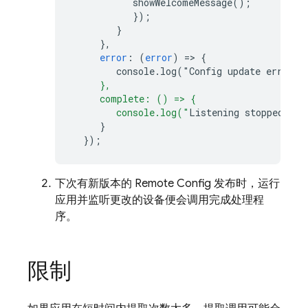
showWelcomeMessage()
;
}
);
}
}
,
error
:
(
error
)
=>
{
console.log("Config
update
error
:
"
     },
     complete: () => {
        console.log("
Listening
stopped
.
"
);
}
}
);
下次有新版本的
Remote Config
发布时，运行
应用并监听更改的设备便会调用完成处理程
序。
限制