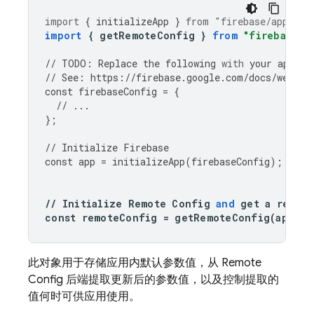
import
{
initializeApp
}
from
"firebase/app"
;
import
{
getRemoteConfig
}
from
"firebase/r
//
TODO
:
Replace
the
following
with
your
app
's 
//
See
:
https
:
//
firebase
.
google
.
com
/
docs
/
web
/
le
const
firebaseConfig
=
{
//
...
};
//
Initialize
Firebase
const
app
=
initializeApp
(
firebaseConfig
);
//
Initialize
Remote
Config
and
get
a
refer
const
remoteConfig
=
getRemoteConfig
(
app
);
此对象用于存储应用内默认参数值，从
Remote
Config
后端提取更新后的参数值，以及控制提取的
值何时可供应用使用。