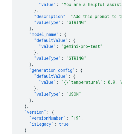
"value"
:
"You are a helpful assistant w
},
"description"
:
"Add this prompt to the us
"valueType"
:
"STRING"
},
"model_name"
:
{
"defaultValue"
:
{
"value"
:
"gemini-pro-test"
},
"valueType"
:
"STRING"
},
"generation_config"
:
{
"defaultValue"
:
{
"value"
:
"{\"temperature\": 0.9, \"max
},
"valueType"
:
"JSON"
},
},
"version"
:
{
"versionNumber"
:
"19"
,
"isLegacy"
:
true
}