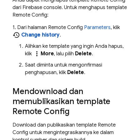
Anda dapat menghapus template
Remote Config
dari
Firebase
console. Untuk menghapus template
Remote Config
:
1. Dari halaman
Remote Config
Parameters
, klik
history
Change history
.
Alihkan ke template yang ingin Anda hapus,
more_vert
klik
More
, lalu pilih
Delete
.
Saat diminta untuk mengonfirmasi
penghapusan, klik
Delete
.
Mendownload dan
memublikasikan template
Remote Config
Download dan publikasikan template
Remote
Config
untuk mengintegrasikannya ke dalam