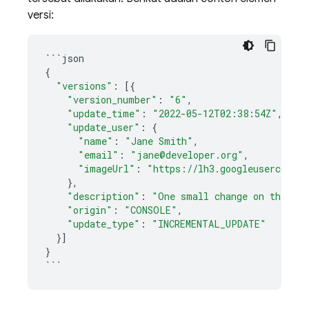
versi:
```
json
{
"versions"
:
[{
"version_number"
:
"6"
,
"update_time"
:
"2022-05-12T02:38:54Z"
,
"update_user"
:
{
"name"
:
"Jane Smith"
,
"email"
:
"jane@developer.org"
,
"imageUrl"
:
"https://lh3.googleuserconten
},
"description"
:
"One small change on the con
"origin"
:
"CONSOLE"
,
"update_type"
:
"INCREMENTAL_UPDATE"
}]
}
```