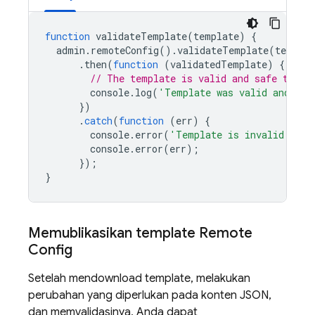
function
validateTemplate
(
template
)
{
admin
.
remoteConfig
().
validateTemplate
(
templat
.
then
(
function
(
validatedTemplate
)
{
// The template is valid and safe to us
console
.
log
(
'Template was valid and saf
})
.
catch
(
function
(
err
)
{
console
.
error
(
'Template is invalid and 
console
.
error
(
err
);
});
}
Memublikasikan template
Remote
Config
Setelah mendownload template, melakukan
perubahan yang diperlukan pada konten JSON,
dan memvalidasinya, Anda dapat