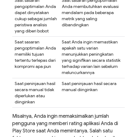
Saat sasaran
Saat sasaran pengoptimalan
pengoptimalan Anda
Anda membutuhkan evaluasi
dapat dinyatakan
mendalam pada beberapa
cukup sebagai jumlah
metrik yang saling
peristiwa analisis
dibandingkan
yang diberi bobot
Saat sasaran
Saat Anda ingin memastikan
pengoptimalan Anda
apakah satu varian
memiliki tujuan
menunjukkan peningkatan
tertentu terlepas dari
yang signifikan secara statistik
kompromi apa pun
terhadap varian lain sebelum
meluncurkannya
Saat peninjauan hasil
Saat peninjauan hasil secara
secara manual tidak
manual diinginkan
diperlukan atau
diinginkan
Misalnya, Anda ingin memaksimalkan jumlah
pengguna yang memberi rating aplikasi Anda di
Play Store saat Anda memintanya. Salah satu