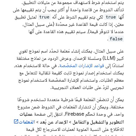
يتم استخدام شرط لاستهداف مجموعة من مثيلات التطبيق.
تتألف الشروط من قاعدة واحدة أو أكثر يجب أن يتم تقييمها على
أنّها
true
لكي يتم تقييم الشرط على أنّه
true
لمثيل تطبيق
معيّن. إذا كانت قيمة القاعدة غير محدّدة (على سبيل المثال،
عندما لا تتوفّر قيمة)، سيتم تقييم هذه القاعدة على أنّها
.
false
على سبيل المثال، يمكنك إنشاء مَعلمة تحدّد اسم نموذج لغوي
كبير (LLM) وسلسلة الإصدار، وعرض الردود من نماذج مختلفة
استنادًا إلى
قواعد الإشارات المخصّصة
. في حالة الاستخدام هذه،
يمكنك استخدام إصدار نموذج ثابت كقيمة تلقائية للتعامل مع
معظم الطلبات، واستخدام الإشارة المخصّصة لاستخدام نموذج
تجريبي للردّ على طلبات العملاء التجريبية.
يمكن أن تتضمّن المَعلمة قيمًا شرطية متعددة تستخدم شروطًا
مختلفة، ويمكن أن تتشارك المَعلمات في الشروط ضمن مشروع
واحد. في وحدة تحكّم
Firebase
، انتقِل إلى صفحة
عمليات
التطوير والتشغيل والتفاعل
>
الإعداد عن بُعد
>
المَعلمات
للاطّلاع على النسبة المئوية لعمليات الاسترجاع لكل قيمة