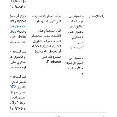
و
$
للمطابقة مع بداية
أو نهايتها أو كامل الس
رقم الإصدار
بالنسبة إلى
حدِّد إصدارات تطبيقك
لا يتوفّر عامل البحث 
قيم السلسلة:
التي تريد استهدافها.
Apple وAndroid. وهو يتوافق مع
تطابق تام،
CFBundleVersion
قبل استخدام هذه
يحتوي على،
Apple و
sionCode
القاعدة، يجب استخدام
لا يحتوي
Android. تكو
قاعدة
معرّف التطبيق
على،
القاعدة حساسة لحالة
لاختيار تطبيق Apple
تعبير عادي
أو Android مرتبط
عند استخدام عامل ا
بمشروعك على
أو
تحتوي على
أو
لا
بالنسبة إلى
Firebase.
تحتوي على تعبير ع
القيم الرقمية:
قيم متعدّدة.
=, ≠, >, ≥, <,
≤
عند استخدام عامل ا
تعبير عادي
، يمكنك إ
بتنسيق
RE2
. يمكن أ
العادي مع كل أو جزء
الاستهداف. يمكنك أي
الربط
^
و
$
لمطابقة ب
أو نهايتها أو السلسلة ب