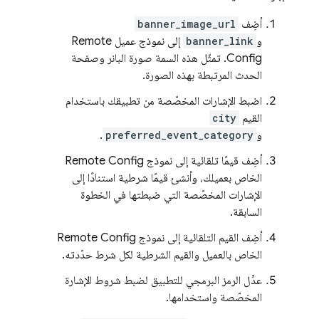
أضِف
banner_image_url
و
banner_link
إلى نموذج عميل
Remote
Config
. تمثّل هذه السمة صورة البانر وصفحة
الحدث المرتبطة بهذه الصورة.
اضبط الإشارات المخصّصة من تطبيقك باستخدام
القيم
city
و
preferred_event_category
.
أضِف قيمًا تلقائية إلى نموذج
Remote Config
الخاص بعميلك، وأنشئ قيمًا شرطية استنادًا إلى
الإشارات المخصّصة التي ضبطتها في الخطوة
السابقة.
أضِف القيم التلقائية إلى نموذج
Remote Config
الخاص بالعميل والقيم الشرطية لكل شرط حدّدته.
عدِّل الرمز البرمجي للتطبيق لضبط شروط الإشارة
المخصّصة واستخدامها.