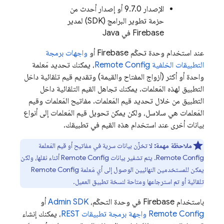
الإصدار 9.7.0 أو إصدار أحدث من
حزمة تطوير البرامج (SDK) لمدير
Firebase في Java
عند استخدام وحدة تحكّم
Firebase
أو
واجهات برمجة
التطبيقات الخلفية
Remote Config
، يمكنك تحديد مَعلمة
واحدة أو أكثر (أزواج المفتاح والقيمة) وتقديم قيم تلقائية داخل
التطبيق لهذه المَعلمات. يمكنك تجاهل القيم التلقائية داخل
التطبيق من خلال تحديد قيم المَعلمات. مفاتيح المَعلمات وقيم
المَعلمات هي سلاسل، ولكن يمكن تحويل قيم المَعلمات إلى أنواع
بيانات أخرى عند استخدام هذه القيم في تطبيقك.
ملاحظة مهمة:
لا تخزِّن بيانات سرية في مفاتيح أو قيم المَعلمة
Remote Config
. يتم تشفير بيانات
Remote Config
أثناء نقلها، ولكن
يمكن للمستخدمين النهائيين الوصول إلى أي مَعلمة
Remote Config
تلقائية أو تم استرجاعها ومتاحة لنسخة تطبيق العميل.
باستخدام
Firebase
في وحدة التحكّم،
Admin SDK
أو
Remote Config
واجهة برمجة تطبيقات REST
، يمكنك إنشاء