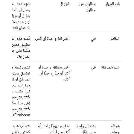
فئة الجهاز
مطابق، غير
الجوال
تقيّم هذه القاعدة ما إ
مطابق
يصل إلى تطبيق الوي
جوّال أو جهاز غير ج
أو وحدة تحكّم). لا يت
إلا لتطبيقات الويب.
اللغات
في
اختَر لغة واحدة أو أكثر.
تُقيَّم هذه القاعدة على
تطبيق معيّن إذا كان 
مثبَّتًا على جهاز يس
المدرَجة.
البلد/المنطقة
في
اختَر منطقة واحدة أو
تكون قيمة هذه القاع
أكثر أو بلدًا واحدًا أو
تطبيق معيّن إذا كان 
أكثر.
المناطق أو البلدان ال
في الطلب أو رمز البل
(في حال مشاركة بيا
Firebase).
شرائح
تتضمّن واحدًا
اختَر جمهورًا واحدًا أو
تتطلّب هذه القاعدة 
جمهور
على الأقل
أكثر من قائمة
لاختيار تطبيق مرتب