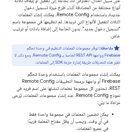
على سبيل المثال، لنفترض أنّك بحاجة إلى تفعيل أو إيقاف ثلاثة
أنواع مختلفة من المصادقة أثناء طرح ميزة تسجيل دخول
جديدة. باستخدام
Remote Config
، يمكنك إنشاء المَعلمات
الثلاث لتفعيل الأنواع التي تريدها، ثم تنظيمها في مجموعة باسم
"تسجيل دخول جديد"، بدون الحاجة إلى إضافة بادئات أو ترتيب
خاص.
ملاحظة:
توفّر مجموعات المَعلمات التنظيم في وحدة تحكّم
Firebase
وواجهة REST API الخاصة بـ
Remote Config
. ومع ذلك، لا
تغيّر هذه التعديلات طريقة إشارة حزمة SDK إلى المَعلمات.
يمكنك إنشاء مجموعات المَعلمات باستخدام وحدة تحكّم
Firebase
أو واجهة برمجة التطبيقات
Remote Config
REST. تحتوي كل مجموعة مَعلمات تنشئها على اسم فريد في
نموذج
Remote Config
. عند إنشاء مجموعات المَعلمات، يُرجى
مراعاة ما يلي:
يمكن تضمين المَعلمات في مجموعة واحدة فقط
في أي وقت، ويجب أن يظل مفتاح المَعلمة فريدًا
في جميع المَعلمات.