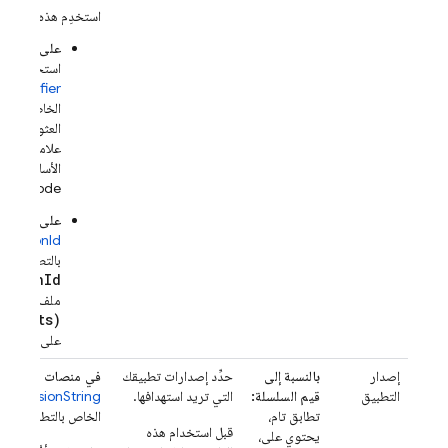
استخدِم هذه السمة عل
على منصات Apple
استخدِم
Identifier
الخاص بالتط
العثور على
م
علامة التبو
الأساسي لتط
Xcode.
على Android:
licationId
بالتطبيق. يم
cationId
ملف
le(.kts)
على مستوى ا
إصدار
بالنسبة إلى
حدِّد إصدارات تطبيقك
في منصات Apple:
التطبيق
قيم السلسلة:
التي تريد استهدافها.
rtVersionString
تطابق تام،
الخاص بالتطبيق.
قبل استخدام هذه
يحتوي على،