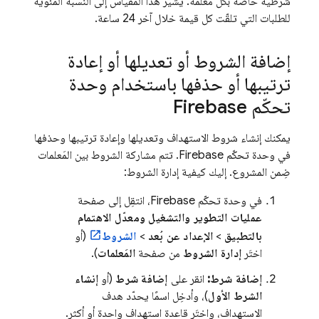
شرطية خاصة بكل مَعلمة. يشير هذا المقياس إلى النسبة المئوية
للطلبات التي تلقّت كل قيمة خلال آخر 24 ساعة.
إضافة الشروط أو تعديلها أو إعادة
ترتيبها أو حذفها باستخدام وحدة
تحكّم
Firebase
يمكنك إنشاء شروط الاستهداف وتعديلها وإعادة ترتيبها وحذفها
في وحدة تحكّم
Firebase
. تتم مشاركة الشروط بين المَعلمات
ضِمن المشروع. إليك كيفية إدارة الشروط:
في وحدة تحكّم
Firebase
، انتقِل إلى صفحة
عمليات التطوير والتشغيل ومعدّل الاهتمام
بالتطبيق
>
الإعداد عن بُعد
>
الشروط
(أو
اختَر
إدارة الشروط
من صفحة
المَعلمات
).
إضافة شرط:
انقر على
إضافة شرط
(أو
إنشاء
الشرط الأول
)، وأدخِل اسمًا يحدّد هدف
الاستهداف، واختَر قاعدة استهداف واحدة أو أكثر.