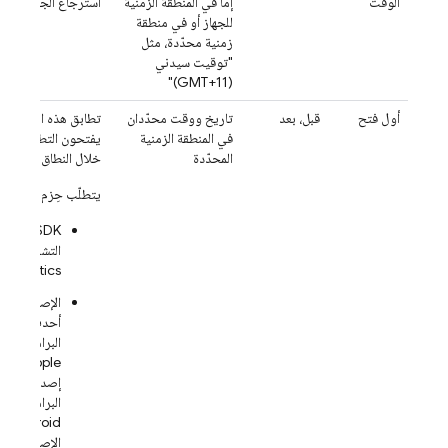
الوقت
إما في المنطقة الزمنية
استرجاع الجهاز.
للجهاز أو في منطقة
زمنية محدّدة، مثل
"توقيت سيدني
(GMT+11)"
أول فتح
قبل، بعد
تاريخ ووقت محدّدان
تطابق هذه السمة ال
في المنطقة الزمنية
يفتحون التطبيق المست
المحدّدة
خلال النطاق الزمني ا
يتطلّب حِزم تطوير البرامج (DK
التشغيل
gle
Analytics
أحدث من حز
إصدار أحدث
M
Android (