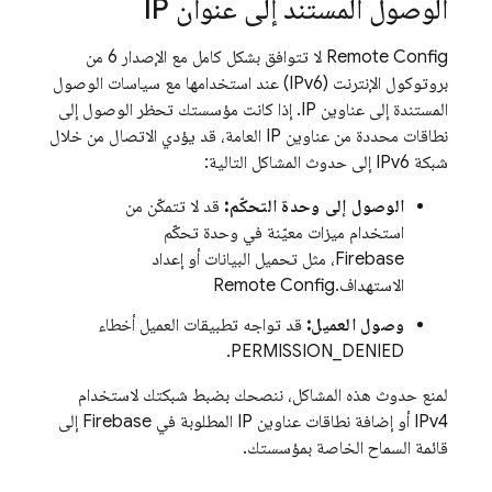
الوصول المستند إلى عنوان IP
Remote Config
لا تتوافق بشكل كامل مع الإصدار 6 من
بروتوكول الإنترنت (IPv6) عند استخدامها مع سياسات الوصول
المستندة إلى عناوين IP. إذا كانت مؤسستك تحظر الوصول إلى
نطاقات محددة من عناوين IP العامة، قد يؤدي الاتصال من خلال
شبكة IPv6 إلى حدوث المشاكل التالية:
الوصول إلى وحدة التحكّم:
قد لا تتمكّن من
استخدام ميزات معيّنة في وحدة تحكّم
Firebase
، مثل تحميل البيانات أو إعداد
الاستهداف.
Remote Config
وصول العميل:
قد تواجه تطبيقات العميل أخطاء
PERMISSION_DENIED.
لمنع حدوث هذه المشاكل، ننصحك بضبط شبكتك لاستخدام
IPv4 أو إضافة نطاقات عناوين IP المطلوبة في Firebase إلى
قائمة السماح الخاصة بمؤسستك.