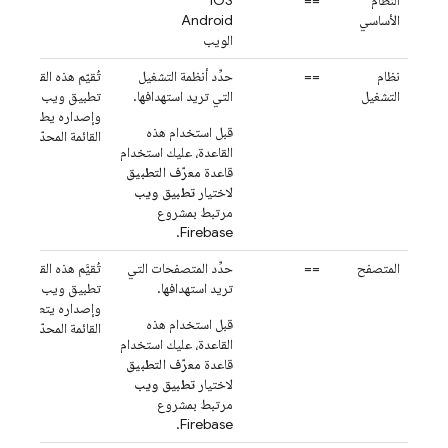
النظام
==
iOS
الأساسي
Android
الويب
نظام
==
حدِّد أنظمة التشغيل
تُقيّم هذه القاعدة على
التشغيل
التي تريد استهدافها.
تطبيق ويب معيّن إذا
وإصداره يطابقان قيم
قبل استخدام هذه
القائمة المحدّدة.
القاعدة، عليك استخدام
قاعدة
معرّف التطبيق
لاختيار
تطبيق ويب
مرتبط بمشروع
Firebase.
المتصفح
==
حدِّد المتصفحات التي
تُقيَّم هذه القاعدة على
تريد استهدافها.
تطبيق ويب معيّن إذا
وإصداره يتطابقان مع
قبل استخدام هذه
القائمة المحدّدة.
القاعدة، عليك استخدام
قاعدة
معرّف التطبيق
لاختيار
تطبيق ويب
مرتبط بمشروع
Firebase.