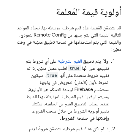
أولوية قيمة المَعلمة
قد تتضمّن المَعلمة عدّة قيم شرطية مرتبطة بها. تحدّد القواعد
التالية القيمة التي يتم جلبها من
Remote Config
النموذج،
والقيمة التي يتم استخدامها في نسخة تطبيق معيّنة في وقت
معيّن:
أولاً، يتم تطبيق
القيم الشرطية
على أي شروط يتم
تقييمها على أنّها
true
لطلب عميل معيّن. إذا تم
تقييم شروط متعددة على أنّها
true
، سيكون
الشرط الأول (الأعلى) المعروض في واجهة
مستخدم
Firebase
لوحدة التحكّم هو الأولوية،
وسيتم توفير القيم الشرطية المرتبطة بهذا الشرط
عندما يجلب التطبيق القيم من الخلفية. يمكنك
تغيير أولوية الشروط من خلال سحب الشروط
وإفلاتها في صفحة
الشروط
.
إذا لم تكن هناك قيم شرطية تتضمّن شروطًا يتم