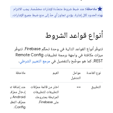
ملاحظة:
عند ضبط شروط متعدّدة لإشارات مخصّصة، يجب الالتزام
بهذه الحدود لكل إشارة. يؤدي تجاوز أي حدّ إلى منع ضبط جميع الإشارات.
أنواع قواعد الشروط
تتوفّر أنواع القواعد التالية في وحدة تحكّم
Firebase
. تتوفّر
ميزات مكافئة في واجهة برمجة تطبيقات
Remote Config
REST، كما هو موضّح بالتفصيل في
مرجع التعبير الشرطي
.
نوع القاعدة
عوامل
القيم
ملاحظة
التشغيل
التطبيق
==
اختَر من قائمة معرّفات
التطبيقات للتطبيقات
إدخال معرّف حزمة أ
المرتبطة بمشروعك
Android يحدّد سمة يتم عرضها على أنّها
على Firebase.
معرّف التطبيق
في ق
.
Config