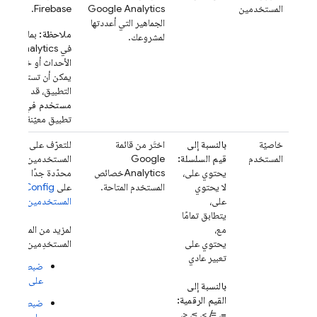
المستخدمين
Google Analytics
Firebase.
الجماهير التي أعددتها
ملاحظة:
بما أنّ الع
لمشروعك.
في
Analytics
يتم 
الأحداث أو خصائص ا
يمكن أن تستند إلى 
التطبيق، قد يستغرق 
مستخدم في شريحة
تطبيق معيّنة بعض ا
خاصيّة
بالنسبة إلى
اختَر من قائمة
للتعرّف على كيفية 
المستخدم
قيم السلسلة:
Google
المستخدمين لتخصيص
يحتوي على،
Analytics
خصائص
محدّدة جدًا من قاعدة
لا يحتوي
المستخدم المتاحة.
على
mote Config
على،
المستخدمين
.
يتطابق تمامًا
مع،
لمزيد من المعلوما
يحتوي على
المستخدِمين، اطّلِع على
تعبير عادي
ضبط خصائص 
على أجهزة Apple
بالنسبة إلى
القيم الرقمية:
ضبط خصائص 
=، ≠، >، ≥، <،