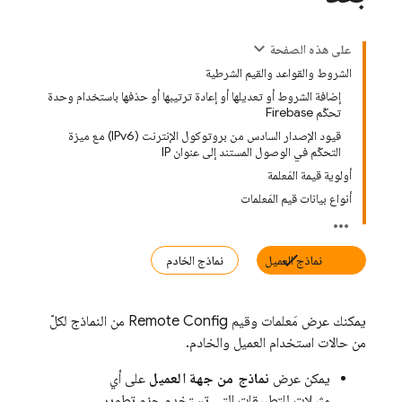
على هذه الصفحة
الشروط والقواعد والقيم الشرطية
إضافة الشروط أو تعديلها أو إعادة ترتيبها أو حذفها باستخدام وحدة
تحكّم Firebase
قيود الإصدار السادس من بروتوكول الإنترنت (IPv6) مع ميزة
التحكّم في الوصول المستند إلى عنوان IP
أولوية قيمة المَعلمة
أنواع بيانات قيم المَعلمات
نماذج العميل
نماذج الخادم
يمكنك عرض مَعلمات وقيم
Remote Config
من النماذج لكلّ
من حالات استخدام العميل والخادم.
يمكن عرض
نماذج من جهة العميل
على أي
مثيلات للتطبيقات التي تستخدم حِزم تطوير