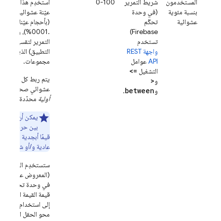
المستخدمون
شريط التمرير
0-100
استخدِم هذا الحقل ل
بنسبة مئوية
(في وحدة
عيّنة عشوائية من مث
عشوائية
تحكّم
Firebase)
.0001%)، وذلك 
تستخدم
التمرير لتقسيم المس
واجهة REST
التطبيق) الذين تم ترت
API
عوامل
مجموعات.
<=
التشغيل
يتم ربط كل مثيل تط
>
و
عشوائي صحيح أو كسر
between
و
.
أولية
محدّدة في هذا 
يمكن أن تحتوي ق
قيمًا أبجدية رقمية و
عادية و/أو شرطات سف
ستستخدِم القاعدة الم
(المعروض على أنّه
تع
في وحدة تحكّم
ase
قيمة القيمة الأولية. 
إلى استخدام المفتاح 
محو الحقل
المفتاح 