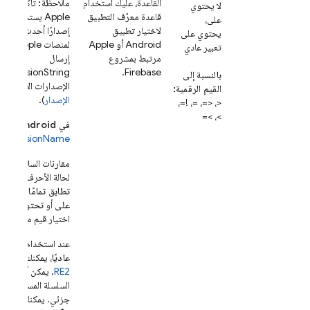
القاعدة، عليك استخدام
ملاحظة:
تأكَّد من أ
لا يحتوي
قاعدة
معرّف التطبيق
على،
لاختيار تطبيق
إصدارًا أحدث من حزم
يحتوي على
Android أو Apple
تعبير عادي
مرتبط بمشروع
إرسال
Firebase.
بالنسبة إلى
الإصدارات الأقدم (را
القيم الرقمية:
الإصدار
).
<، <=، =، !=،
>، >=
في Android:
استخ
versionName
للت
مقارنات السلاسل لهذ
لحالة الأحرف. عند ا
تطابق تمامًا
أو
تحتو
على
أو
تحتوي على ت
اختيار قيم متعدّدة.
عند استخدام عامل ا
عاديًا
، يمكنك إنشاء ت
RE2
. يمكن أن يتطابق
السلسلة المستهدفة ل
جزئي. يمكنك أيضًا ا