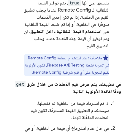
تقييمها على أنّها
true
، يتم توفير القيمة
التلقائية لـ
Remote Config
عندما يجلب تطبيق
القيم من الخلفية. إذا لم تكن إحدى المَعلمات
متوفّرة في الخلفية، أو إذا تم ضبط القيمة التلقائية
على
استخدام القيمة التلقائية داخل التطبيق
، لن
يتم توفير أي قيمة لهذه المَعلمة عندما يجلب
التطبيق القيم.
ملاحظة:
عند استخدام المَعلمة
Remote Config
في تجربة نشطة
Firebase A/B Testing
، تكون الأولوية
لقيم التجربة على أي قيم شرطية
Remote Config
.
في تطبيقك، يتم عرض قيم المَعلمات من خلال طرق
get
وفقًا لقائمة الأولوية التالية
إذا تم استرداد قيمة من الخلفية ثم تفعيلها،
سيستخدم التطبيق القيمة المستردّة. تكون قيم
المَعلمات المفعَّلة ثابتة.
في حال عدم استرجاع أي قيمة من الخلفية، أو في