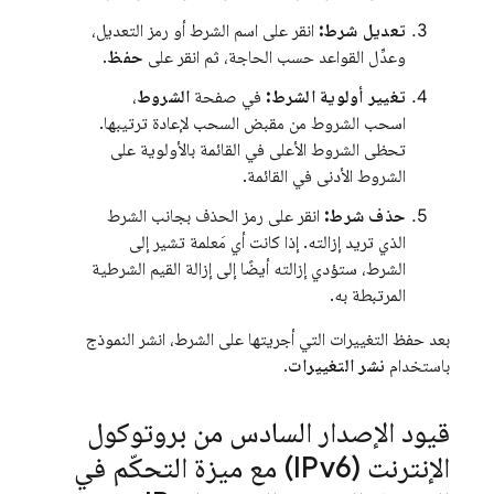
تعديل شرط:
انقر على اسم الشرط أو رمز التعديل،
وعدِّل القواعد حسب الحاجة، ثم انقر على
حفظ
.
تغيير أولوية الشرط:
في صفحة
الشروط
،
اسحب الشروط من مقبض السحب لإعادة ترتيبها.
تحظى الشروط الأعلى في القائمة بالأولوية على
الشروط الأدنى في القائمة.
حذف شرط:
انقر على رمز الحذف بجانب الشرط
الذي تريد إزالته. إذا كانت أي مَعلمة تشير إلى
الشرط، ستؤدي إزالته أيضًا إلى إزالة القيم الشرطية
المرتبطة به.
بعد حفظ التغييرات التي أجريتها على الشرط، انشر النموذج
باستخدام
نشر التغييرات
.
قيود الإصدار السادس من بروتوكول
الإنترنت (IPv6) مع ميزة التحكّم في