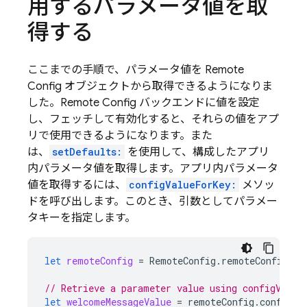
用するパラメータ値を取
得する
ここまでの手順で、パラメータ値を
Remote
Config
オブジェクトから取得できるようになりま
した。
Remote Config
バックエンドに値を設定
し、フェッチして有効化すると、それらの値をアプ
リで使用できるようになります。また
は、
setDefaults:
を使用して、構成したアプリ
内パラメータ値を取得します。アプリ内パラメータ
値を取得するには、
configValueForKey:
メソッ
ドを呼び出します。このとき、引数としてパラメー
タキーを指定します。
let
remoteConfig
=
RemoteConfig
.
remoteConfig
()
// Retrieve a parameter value using configValue
let
welcomeMessageValue
=
remoteConfig
.
configVa