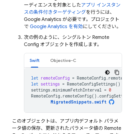
ーディエンスを対象とした
アプリ インスタン
スの条件付きターゲティング
を行うには、
Google Analytics
が必要です。プロジェクト
で
Google Analytics
を有効
にしてください。
次の例のように、シングルトン
Remote
Config
オブジェクトを作成します。
Swift
Objective-C
let
remoteConfig
=
RemoteConfig
.
remoteConf
let
settings
=
RemoteConfigSettings
()
settings
.
minimumFetchInterval
=
0
RemoteConfig
.
remoteConfig
().
configSettings
MigratedSnippets
.
swift
このオブジェクトは、アプリ内デフォルト パラメ
ータ値の保存、更新されたパラメータ値の
Remote