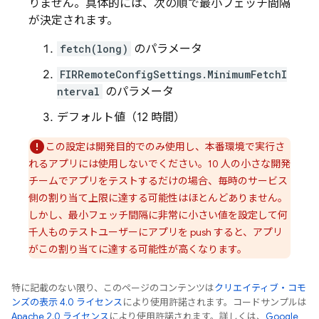
りません。具体的には、次の順で最小フェッチ間隔
が決定されます。
fetch(long)
のパラメータ
FIRRemoteConfigSettings.MinimumFetchI
nterval
のパラメータ
デフォルト値（12 時間）
この設定は開発目的でのみ使用し、本番環境で実行さ
れるアプリには使用しないでください。10 人の小さな開発
チームでアプリをテストするだけの場合、毎時のサービス
側の割り当て上限に達する可能性はほとんどありません。
しかし、最小フェッチ間隔に非常に小さい値を設定して何
千人ものテストユーザーにアプリを push すると、アプリ
がこの割り当てに達する可能性が高くなります。
特に記載のない限り、このページのコンテンツは
クリエイティブ・コモ
ンズの表示 4.0 ライセンス
により使用許諾されます。コードサンプルは
Apache 2.0 ライセンス
により使用許諾されます。詳しくは、
Google