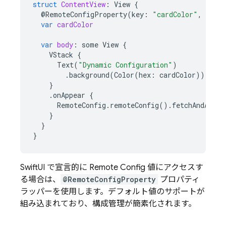
struct
ContentView
:
View
{
@
RemoteConfigProperty
(
key
:
"cardColor"
,
fallb
var
cardColor
var
body
:
some
View
{
VStack
{
Text
(
"Dynamic Configuration"
)
.
background
(
Color
(
hex
:
cardColor
))
}
.
onAppear
{
RemoteConfig
.
remoteConfig
().
fetchAndActiv
}
}
}
SwiftUI で宣言的に
Remote Config
値にアクセスす
る場合は、
@RemoteConfigProperty
プロパティ
ラッパーを使用します。デフォルト値のサポートが
組み込まれており、構成管理が簡素化されます。