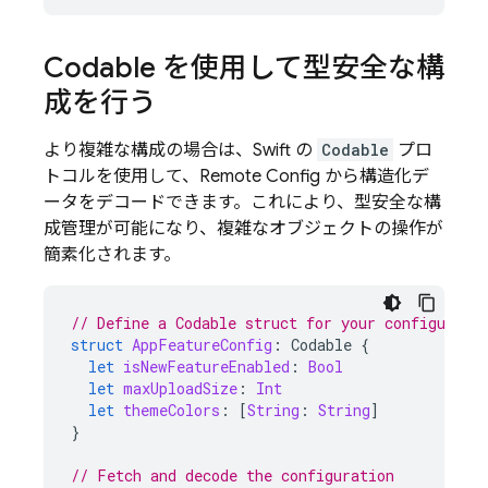
Codable を使用して型安全な構
成を行う
より複雑な構成の場合は、Swift の
Codable
プロ
トコルを使用して、
Remote Config
から構造化デ
ータをデコードできます。これにより、型安全な構
成管理が可能になり、複雑なオブジェクトの操作が
簡素化されます。
// Define a Codable struct for your configurati
struct
AppFeatureConfig
:
Codable
{
let
isNewFeatureEnabled
:
Bool
let
maxUploadSize
:
Int
let
themeColors
:
[
String
:
String
]
}
// Fetch and decode the configuration