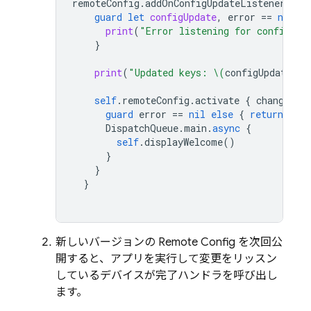
remoteConfig
.
addOnConfigUpdateListener
{
c
guard
let
configUpdate
,
error
==
nil
el
print
(
"Error listening for config up
}
print
(
"Updated keys: 
\(
configUpdate
.
up
self
.
remoteConfig
.
activate
{
changed
,
guard
error
==
nil
else
{
return
self
DispatchQueue
.
main
.
async
{
self
.
displayWelcome
()
}
}
}
新しいバージョンの
Remote Config
を次回公
開すると、アプリを実行して変更をリッスン
しているデバイスが完了ハンドラを呼び出し
ます。