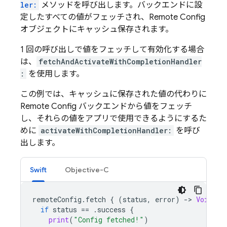
ler:
メソッドを呼び出します。バックエンドに設
定したすべての値がフェッチされ、
Remote Config
オブジェクトにキャッシュ保存されます。
1 回の呼び出しで値をフェッチして有効化する場合
は、
fetchAndActivateWithCompletionHandler
:
を使用します。
この例では、キャッシュに保存された値の代わりに
Remote Config
バックエンドから値をフェッチ
し、それらの値をアプリで使用できるようにするた
めに
activateWithCompletionHandler:
を呼び
出します。
Swift
Objective-C
remoteConfig
.
fetch
{
(
status
,
error
)
-
>
Void
in
if
status
==
.
success
{
print
(
"Config fetched!"
)