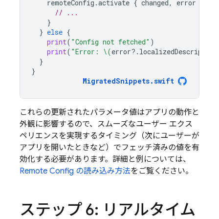
remoteConfig
.
activate
{
changed
,
error
in
// ...
}
}
else
{
print
(
"Config not fetched"
)
print
(
"Error: 
\(
error
?.
localizedDescription
}
}
MigratedSnippets
.
swift
これらの更新されたパラメータ値はアプリの動作と
外観に影響するので、スムーズなユーザー エクス
ペリエンスを実現するタイミング（次にユーザーが
アプリを開いたときなど）でフェッチ済みの値を有
効化する必要があります。詳細と例については、
Remote Config の読み込み方法
をご覧ください。
ステップ 6: リアルタイム