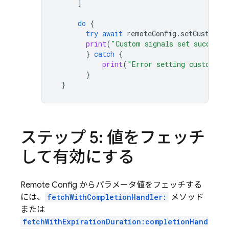
]
do
{
try
await
remoteConfig
.
setCustomSi
print
(
"Custom signals set successf
}
catch
{
print
(
"Error setting custom si
}
}
ステップ 5: 値をフェッチ
して有効にする
Remote Config
からパラメータ値をフェッチする
には、
fetchWithCompletionHandler:
メソッド
または
fetchWithExpirationDuration:completionHand