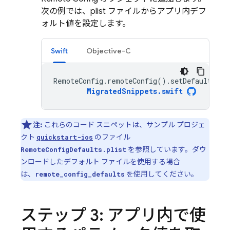
次の例では、plist ファイルからアプリ内デフ
ォルト値を設定します。
Swift
Objective-C
RemoteConfig
.
remoteConfig
().
setDefaults
(
fr
MigratedSnippets
.
swift
注:
これらのコード スニペットは、サンプル プロジェ
クト
のファイル
quickstart-ios
を参照しています。ダウ
RemoteConfigDefaults.plist
ンロードしたデフォルト ファイルを使用する場合
は、
を使用してください。
remote_config_defaults
ステップ 3: アプリ内で使