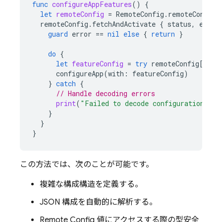
func
configureAppFeatures
()
{
let
remoteConfig
=
RemoteConfig
.
remoteConfig
(
remoteConfig
.
fetchAndActivate
{
status
,
error
guard
error
==
nil
else
{
return
}
do
{
let
featureConfig
=
try
remoteConfig
[
"app
configureApp
(
with
:
featureConfig
)
}
catch
{
// Handle decoding errors
print
(
"Failed to decode configuration: 
\(
}
}
}
この方法では、次のことが可能です。
複雑な構成構造を定義する。
JSON 構成を自動的に解析する。
Remote Config
値にアクセスする際の型安全