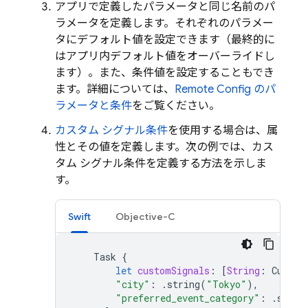
アプリで定義したパラメータと同じ名前のパ
ラメータを定義します。それぞれのパラメー
タにデフォルト値を設定できます（最終的に
はアプリ内デフォルト値をオーバーライドし
ます）。また、条件値を設定することもでき
ます。詳細については、
Remote Config
のパ
ラメータと条件
をご覧ください。
カスタム シグナル条件
を使用する場合は、属
性とその値を定義します。次の例では、カス
タム シグナル条件を定義する方法を示しま
す。
Swift
Objective-C
Task
{
let
customSignals
:
[
String
:
Custom
"city"
:
.
string
(
"Tokyo"
),
"preferred_event_category"
:
.
strin