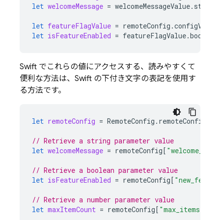
let
welcomeMessage
=
welcomeMessageValue
.
string
let
featureFlagValue
=
remoteConfig
.
configValue
let
isFeatureEnabled
=
featureFlagValue
.
boolVal
Swift でこれらの値にアクセスする、読みやすくて
便利な方法は、Swift の下付き文字の表記を使用す
る方法です。
let
remoteConfig
=
RemoteConfig
.
remoteConfig
()
// Retrieve a string parameter value
let
welcomeMessage
=
remoteConfig
[
"welcome_mess
// Retrieve a boolean parameter value
let
isFeatureEnabled
=
remoteConfig
[
"new_featur
// Retrieve a number parameter value
let
maxItemCount
=
remoteConfig
[
"max_items"
].
n