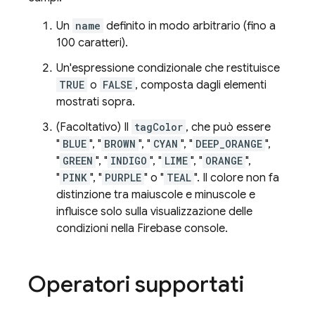
Un
name
definito in modo arbitrario (fino a
100 caratteri).
Un'espressione condizionale che restituisce
TRUE
o
FALSE
, composta dagli elementi
mostrati sopra.
(Facoltativo) Il
tagColor
, che può essere
"
BLUE
", "
BROWN
", "
CYAN
", "
DEEP_ORANGE
",
"
GREEN
", "
INDIGO
", "
LIME
", "
ORANGE
",
"
PINK
", "
PURPLE
" o "
TEAL
". Il colore non fa
distinzione tra maiuscole e minuscole e
influisce solo sulla visualizzazione delle
condizioni nella
Firebase
console.
Operatori supportati