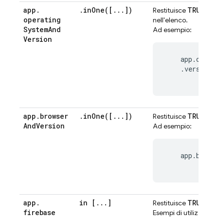
app
.
.
inOne(
[
.
.
.
])
TRUE
Restituisce
se i
operating
nell'elenco.
System
And
Ad esempio:
Version
    app.opera
    .version.
app
.
browser
.
inOne(
[
.
.
.
])
TRUE
Restituisce
se i
And
Version
Ad esempio:
    app.brows
app
.
in [
.
.
.
]
TRUE
Restituisce
se l
firebase
ap
Esempi di utilizzo: