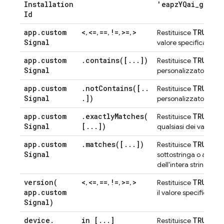
Installation
'eapzYQai_g8flVQ
Id
app
.
custom
<
<=
==
!=
>=
>
TRUE
,
,
,
,
,
Restituisce
se l
Signal
valore specificato in
app
.
custom
.
contains(
[
.
.
.
])
TRUE
Restituisce
se u
Signal
personalizzato effett
app
.
custom
.
notContains(
[
.
.
TRUE
Restituisce
se u
Signal
.
])
personalizzato effett
app
.
custom
.
exactlyMatches(
TRUE
Restituisce
se l
Signal
[
.
.
.
])
qualsiasi dei valori t
app
.
custom
.
matches(
[
.
.
.
])
TRUE
Restituisce
se u
Signal
sottostringa o all'in
dell'intera stringa, an
version(
<
<=
==
!=
>=
>
TRUE
,
,
,
,
,
Restituisce
se l
app
.
custom
il valore specificato
Signal)
device
.
in [
.
.
.
]
TRUE
Restituisce
se i