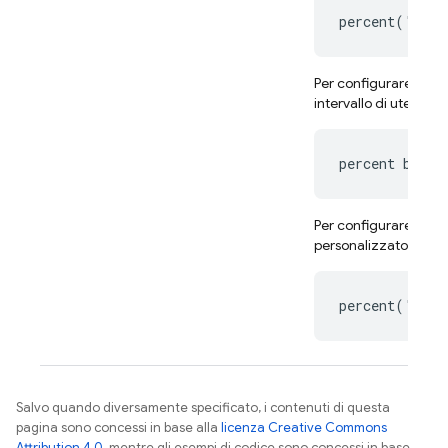
percent('keyN
Per configurare un int
intervallo di utenti c
percent betwe
Per configurare un in
personalizzato:
percent('seed
Salvo quando diversamente specificato, i contenuti di questa
pagina sono concessi in base alla
licenza Creative Commons
Attribution 4.0
, mentre gli esempi di codice sono concessi in base