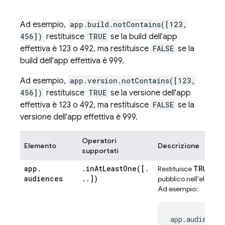
Ad esempio,
app.build.notContains([123,
456])
restituisce
TRUE
se la build dell'app
effettiva è 123 o 492, ma restituisce
FALSE
se la
build dell'app effettiva è 999.
Ad esempio,
app.version.notContains([123,
456])
restituisce
TRUE
se la versione dell'app
effettiva è 123 o 492, ma restituisce
FALSE
se la
versione dell'app effettiva è 999.
Operatori
Elemento
Descrizione
supportati
app
.
.
inAtLeastOne(
[
.
TRUE
Restituisce
se i
audiences
.
.
])
pubblico nell'elenco.
Ad esempio: