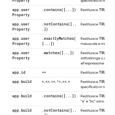
Property
specificato in modo c
app
.
user
.
contains(
[
.
.
.
])
TRUE
Restituisce
se u
Property
app
.
user
.
notContains(
[
.
.
TRUE
Restituisce
se n
Property
.
])
app
.
user
.
exactlyMatches(
TRUE
Restituisce
se l
Property
[
.
.
.
])
maiuscole e minusco
app
.
user
.
matches(
[
.
.
.
])
TRUE
Restituisce
se
u
Property
sottostringa o all' in
all'espressione regolar
app
.
id
==
TRUE
Restituisce
se i
app
.
build
<
<=
==
!=
>=
>
TRUE
,
,
,
,
,
Restituisce
se l
specificato in modo c
app
.
build
.
contains(
[
.
.
.
])
TRUE
Restituisce
se u
"a" e "bc" sono sottos
app
.
build
.
notContains(
[
.
.
TRUE
Restituisce
se n