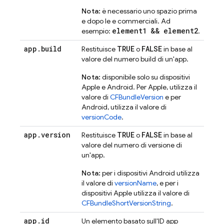
Nota:
è necessario uno spazio prima
e dopo le e commerciali. Ad
element1 && element2
esempio:
.
app
.
build
TRUE
FALSE
Restituisce
o
in base al
valore del numero build di un'app.
Nota:
disponibile solo su dispositivi
Apple e Android. Per Apple, utilizza il
valore di
CFBundleVersion
e per
Android, utilizza il valore di
versionCode
.
app
.
version
TRUE
FALSE
Restituisce
o
in base al
valore del numero di versione di
un'app.
Nota:
per i dispositivi Android utilizza
il valore di
versionName
, e per i
dispositivi Apple utilizza il valore di
CFBundleShortVersionString
.
app
.
id
Un elemento basato sull'ID app