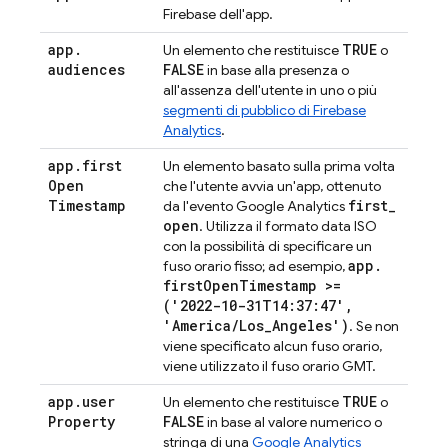
Firebase dell'app.
app
.
TRUE
Un elemento che restituisce
o
audiences
FALSE
in base alla presenza o
all'assenza dell'utente in uno o più
segmenti di pubblico di Firebase
Analytics
.
app
.
first
Un elemento basato sulla prima volta
Open
che l'utente avvia un'app, ottenuto
Timestamp
first
_
da l'evento
Google Analytics
open
. Utilizza il formato data ISO
con la possibilità di specificare un
app
.
fuso orario fisso; ad esempio,
first
Open
Timestamp >=
('2022-10-31T14:37:47'
,
'America
/
Los
_
Angeles')
. Se non
viene specificato alcun fuso orario,
viene utilizzato il fuso orario GMT.
app
.
user
TRUE
Un elemento che restituisce
o
Property
FALSE
in base al valore numerico o
stringa di una
Google Analytics