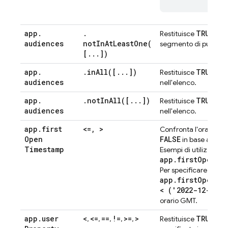
app
.
.
TRUE
Restituisce
se i
audiences
notInAtLeastOne(
segmento di pubblico
[
.
.
.
])
app
.
.
inAll(
[
.
.
.
])
TRUE
Restituisce
se i
audiences
nell'elenco.
app
.
.
notInAll(
[
.
.
.
])
TRUE
Restituisce
se i
audiences
nell'elenco.
app
.
first
<=
,
>
Confronta l'ora dell'
Open
FALSE
in base all'ope
Timestamp
Esempi di utilizzo:
app.firstOpenTi
Per specificare un int
app.firstOpenTi
< ('2022-12-01T0
orario GMT.
app
.
user
<
<=
==
!=
>=
>
TRUE
,
,
,
,
,
Restituisce
se l