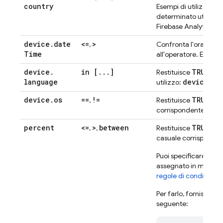
country
de
Esempi di utilizzo:
determinato utilizzand
Firebase Analytics (se
device
.
date
<=
>
,
Confronta l'ora attua
Time
all'operatore. Esempi 
device
.
in [
.
.
.
]
TRUE
Restituisce
se u
language
device.la
utilizzo:
device
.
os
==
!=
TRUE
,
Restituisce
se i
corrispondente all'op
percent
<=
>
between
TRUE
,
,
Restituisce
se i
casuale corrispondent
Puoi specificare un v
assegnato in modo ca
regole di condizione
.
Per farlo, fornisci il
seguente: