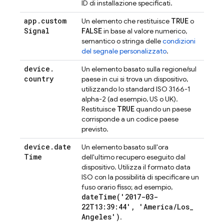
ID di installazione specificati.
app
.
custom
TRUE
Un elemento che restituisce
o
Signal
FALSE
in base al valore numerico,
semantico o stringa delle
condizioni
del segnale personalizzato
.
device
.
Un elemento basato sulla regione/sul
country
paese in cui si trova un dispositivo,
utilizzando lo standard ISO 3166-1
alpha-2 (ad esempio, US o UK).
TRUE
Restituisce
quando un paese
corrisponde a un codice paese
previsto.
device
.
date
Un elemento basato sull'ora
Time
dell'ultimo recupero eseguito dal
dispositivo. Utilizza il formato data
ISO con la possibilità di specificare un
fuso orario fisso; ad esempio,
dateTime(
'2017-03-
22T13:39:44'
,
'America
/
Los
_
Angeles')
.