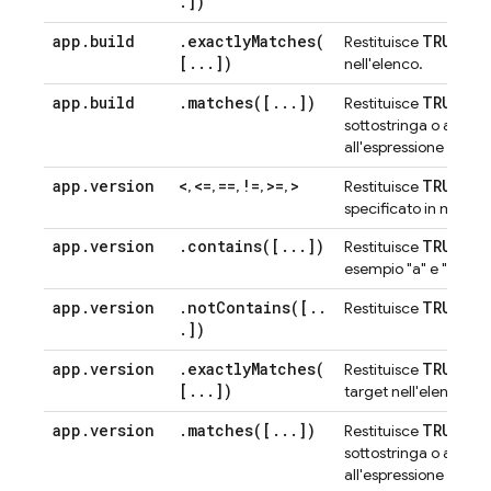
.
])
app
.
build
.
exactlyMatches(
TRUE
Restituisce
se l
[
.
.
.
])
nell'elenco.
app
.
build
.
matches(
[
.
.
.
])
TRUE
Restituisce
se
u
sottostringa o all'int
all'espressione regolar
app
.
version
<
<=
==
!=
>=
>
TRUE
,
,
,
,
,
Restituisce
se l
specificato in modo c
app
.
version
.
contains(
[
.
.
.
])
TRUE
Restituisce
se u
esempio "a" e "bc" so
app
.
version
.
notContains(
[
.
.
TRUE
Restituisce
se n
.
])
app
.
version
.
exactlyMatches(
TRUE
Restituisce
se l
[
.
.
.
])
target nell'elenco.
app
.
version
.
matches(
[
.
.
.
])
TRUE
Restituisce
se
u
sottostringa o all'int
all'espressione regolar