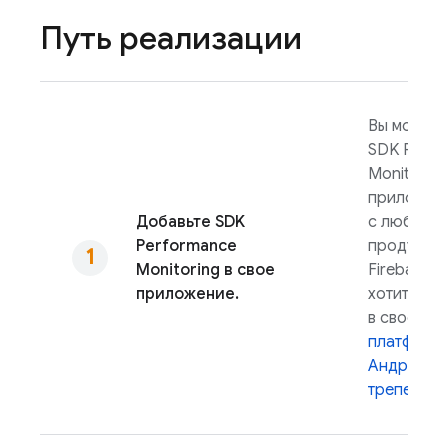
Путь реализации
Вы можете
SDK
Perfo
Monitoring
приложени
Добавьте SDK
с любыми 
Performance
продукта
Monitoring
в свое
Firebase, 
приложение.
хотите ис
в своем п
платформы
Андроид
трепетать