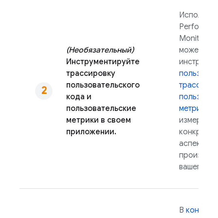
Используя
Performan
Monitoring
(Необязательный)
можете
Инструментируйте
инструмен
трассировку
пользоват
пользовательского
трассиров
кода и
пользоват
пользовательские
метрики
д
метрики в своем
измерени
приложении.
конкретны
аспектов
производи
вашего пр
В
консоли