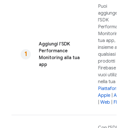
Puoi
aggiungere
l'SDK
Performance
Monitoring
all
tua app,
Aggiungi l'SDK
insieme a
Performance
qualsiasi altro 
Monitoring
alla tua
prodotti
app
Firebase che
vuoi utilizzare
nella tua app.
Piattaforme
Apple
|
Andro
|
Web
|
Flutter
Con l'SDK