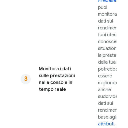
Firebase
,
puoi
monitorare i
dati sul
rendimento de
tuoi utenti per
conoscere
situazioni in cu
le prestazioni
della tua app
Monitora i dati
potrebbero
sulle prestazioni
essere
nella console in
migliorate. Puo
tempo reale
anche
suddividere i
dati sul
rendimento in
base agli
attributi
, ad