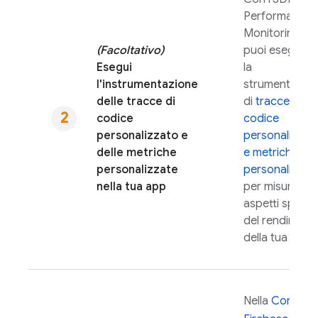
Performance
Monitoring
,
(Facoltativo)
puoi eseguire
Esegui
la
l'instrumentazione
strumentazio
delle tracce di
di
tracce di
codice
codice
personalizzato e
personalizzat
delle metriche
e metriche
personalizzate
personalizzat
nella tua app
per misurare
aspetti specifi
del rendiment
della tua app.
Nella
Console