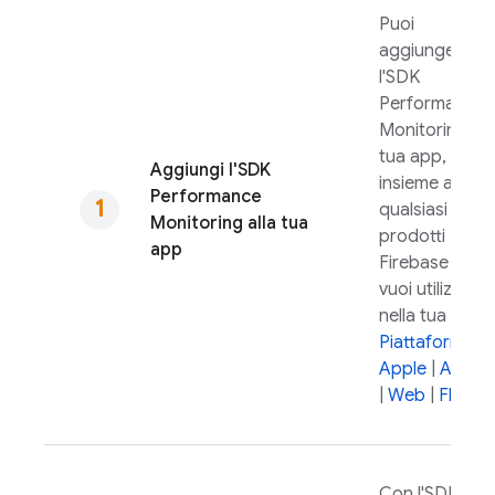
Puoi
aggiungere
l'SDK
Performance
Monitoring
all
tua app,
Aggiungi l'SDK
insieme a
Performance
qualsiasi altro 
Monitoring
alla tua
prodotti
app
Firebase che
vuoi utilizzare
nella tua app.
Piattaforme
Apple
|
Andro
|
Web
|
Flutter
Con l'SDK