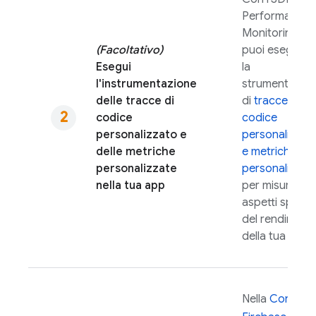
Performance
Monitoring
,
(Facoltativo)
puoi eseguire
Esegui
la
l'instrumentazione
strumentazio
delle tracce di
di
tracce di
codice
codice
personalizzato e
personalizzat
delle metriche
e metriche
personalizzate
personalizzat
nella tua app
per misurare
aspetti specifi
del rendiment
della tua app.
Nella
Console