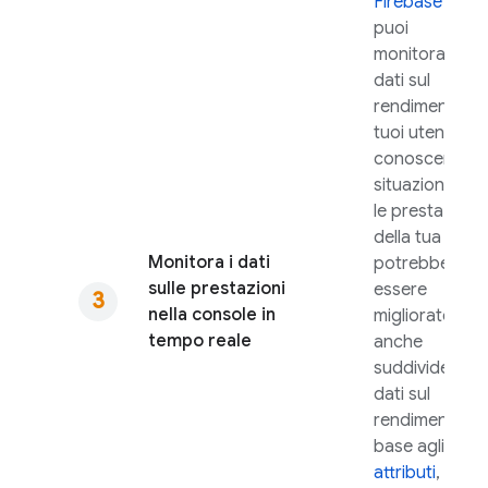
Firebase
,
puoi
monitorare i
dati sul
rendimento de
tuoi utenti per
conoscere
situazioni in cu
le prestazioni
della tua app
Monitora i dati
potrebbero
sulle prestazioni
essere
nella console in
migliorate. Puo
tempo reale
anche
suddividere i
dati sul
rendimento in
base agli
attributi
, ad