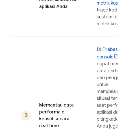
metrik kustom
aplikasi Anda
trace kode
kustom dan
metrik kustom.
Di
Firebase
console
, An
dapat memant
data performa
dari pengguna
untuk
mempelajari
situasi tertentu
Memantau data
saat performa
performa di
aplikasi dapat
konsol secara
ditingkatkan.
real time
Anda juga dap