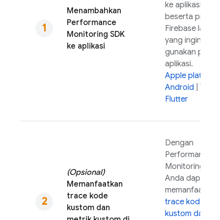
ke aplikasi,
Menambahkan
beserta produ
Performance
Firebase lain
Monitoring
SDK
yang ingin And
ke aplikasi
gunakan pada
aplikasi.
Apple platform
Android
|
Web
Flutter
Dengan
Performance
Monitoring
SDK
(Opsional)
Anda dapat
Memanfaatkan
memanfaatkan
trace kode
trace kode
kustom dan
kustom dan
metrik kustom di