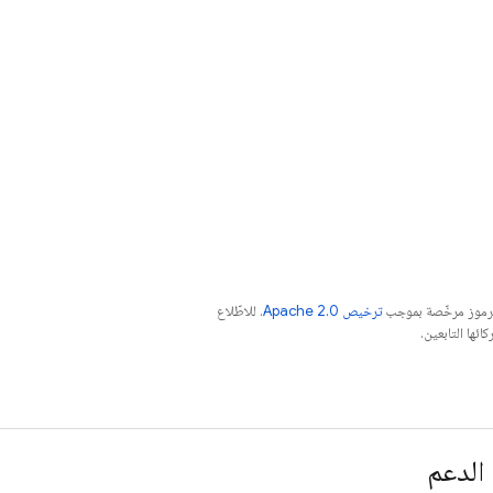
الرموز مرخّصة بموجب
ترخيص Apache 2.0‏
. للاطّلاع
الدعم