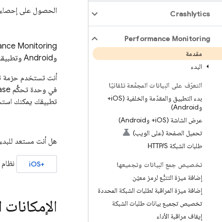
الحصول على إحصاءا
Crashlytics
Performance Monitoring
ance Monitoring
مقدمة
وAndroid وتطبيقات الويب.
البدء
أنت تستخدم حزمة تطوير
التعرّف على البيانات المجمَّعة تلقائيًا
في وحدة تحكُّم
ase
بدء التطبيق والمقدّمة والخلفية (i
OS+
تطبيقك يمكنك استخد
وAndroid)
عرض الشاشة (i
OS+ وAndroid)
تحميل الصفحة (على الويب)
هل أنت مستعد للبدء
طلبات الشبكة HTTP
S
/
نظام 
+iOS
تخصيص جمع البيانات وتجميعها
إضافة ميزة التتبُّع لرمز معيّن
إضافة ميزة المراقبة لطلبات الشبكة المحددة
الإمكانات 
تخصيص تجميع بيانات طلبات الشبكة
إيقاف مراقبة الأداء