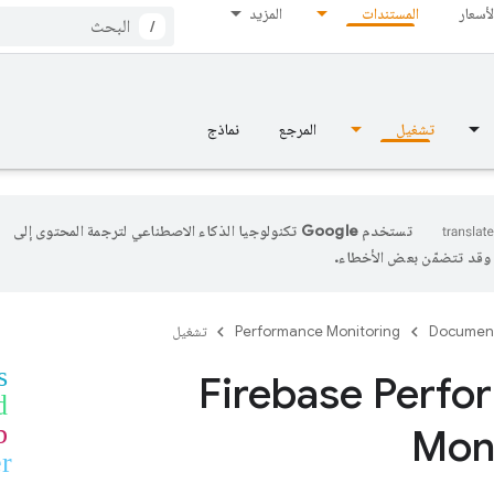
لأسعار
المستندات
المزيد
/
تشغيل
المرجع
نماذج
تستخدم Google تكنولوجيا الذكاء الاصطناعي لترجمة المحتوى إلى
، وقد تتضمّن بعض الأخطاء.
Documen
Performance Monitoring
تشغيل
s
Firebase Perf
d
b
Mon
er