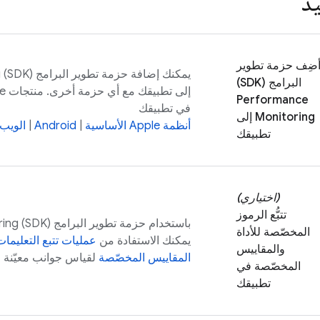
يذ
ضِف حزمة تطوير
يمكنك إضافة حزمة تطوير البرامج (SDK)
g
البرامج (SDK)
Performance
في تطبيقك
Monitoring
إلى
أنظمة Apple الأساسية
|
Android
|
الويب
تطبيقك
(اختياري)
تتبُّع الرموز
باستخدام حزمة تطوير البرامج (SDK)
ring
المخصّصة للأداة
يمكنك الاستفادة من
عمليات تتبع التعليم
والمقاييس
المقاييس المخصّصة
لقياس جوانب معيّنة م
المخصّصة في
تطبيقك