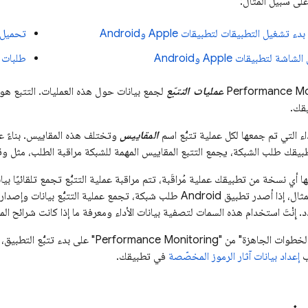
لى سبيل المثال:
 تشغيل التطبيقات لتطبيقات Apple وAndroid
تحميل 
اشة لتطبيقات Apple وAndroid
طلبات ا
Performance Mo
عمليات التتبّع
لجمع بيانات حول هذه العمليات. التتبع هو
يقك.
اء التي تم جمعها لكل عملية تتبُّع اسم
المقاييس
وتختلف هذه المقاييس. بناءً عل
قك طلب الشبكة، يجمع التتبع المقاييس المهمة للشبكة مراقبة الطلب، مثل و
 أي نسخة من تطبيقك عملية مُراقَبة، تتم مراقبة عملية التتبُّع تجمع تلقائيًا بيا
بالنسبة على سبيل المثال، إذا أصدر تطبيق Android طلب شبكة، تجمع عملية ا
. إِنْتَ استخدام هذه السمات لتصفية بيانات الأداء ومعرفة ما إذا كانت شرائح 
الخطوات الجاهزة" من "
Performance Monitoring
" على بدء تتبُّع التطبيق،
ب
إعداد بيانات آثار الرموز المخصّصة
في تطبيقك.