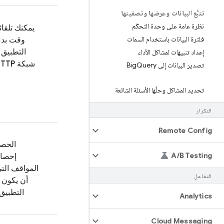
تتبُّع البيانات وعرضها وتصفيتها
نظرة عامة على وحدة التحكّم
يمكنك تلقائ
فلترة البيانات باستخدام السمات
وقت بدء
التطبيق
إعداد تنبيهات لمشاكل الأداء
شبكة HTTP المزيد
تصدير البيانات إلى Big
Query
تحديد المشاكل وحلّها الأسئلة الشائعة
التكرار
Remote Config
الحص
A
/
B Testing
إحصا
المواقف التي
التفاعل
أن يكون ف
التطبيق 
Analytics
Cloud Messaging