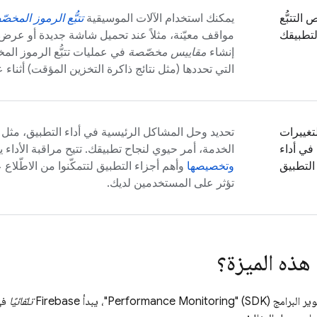
التتبُّع
يمكنك استخدام الآلات الموسيقية
تتبُّع الرموز المخص
تطبيقك
مواقف معيّنة، مثلاً عند تحميل شاشة جديدة أو عرض 
إنشاء
مقاييس مخصّصة
في عمليات تتبُّع الرموز ال
التي تحددها (مثل نتائج ذاكرة التخزين المؤقت) أثناء ع
لتغييرات
تحديد وحل المشاكل الرئيسية في أداء التطبيق، مثل
 في أداء
الخدمة، أمر حيوي لنجاح تطبيقك. تتيح مراقبة الأداء 
التطبيق
وتخصيصها
وأهم أجزاء التطبيق لتتمكّنوا من الاطّلاع 
تؤثر على المستخدمين لديك.
هذه الميزة؟
برامج (SDK) "
Performance Monitoring
"، يبدأ Firebase
تلقائيًا
في 