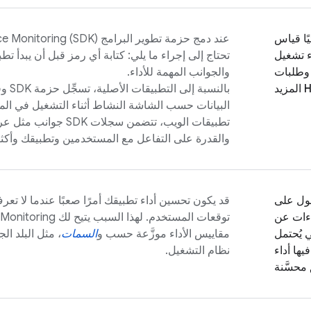
يًا قياس
عند دمج حزمة تطوير البرامج (SDK)
e Monitoring
 تشغيل
تحتاج إلى إجراء ما يلي: كتابة أي رمز قبل أن يبدأ ت
 وطلبات
والجوانب المهمة للأداء.
بالنسب
البيانات حسب الشاشة النشاط أثناء التشغيل في المقد
تطبيقات الويب، تتضمن سجل
والقدرة على التفاعل مع المستخدمين وتطبيقك وأكث
ول على
قد يكون تحسين أداء تطبيقك أمرًا صعبًا عندما لا ت
ءات عن
توقعات المستخدم. لهذا السبب يتيح لك
Monitoring
 يُحتمل
مقاييس الأداء موزَّعة حسب و
السمات
، مثل البلد ا
يها أداء
نظام التشغيل.
محسَّنة