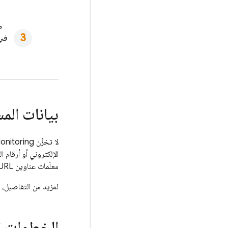
م
في 
بيانات ال
لا تخزِّن
onitoring
الإلكتروني أو أرقام الهوا
معلَمات عناوين URL) لإنشاء أنماط عناوين URL مجمّعة ومجهولة الهوية يتم الاحتفاظ بها في النهاية ويظهر في وحدة تحكُّم
لمزيد من التفاصيل، 
الخطوات ال