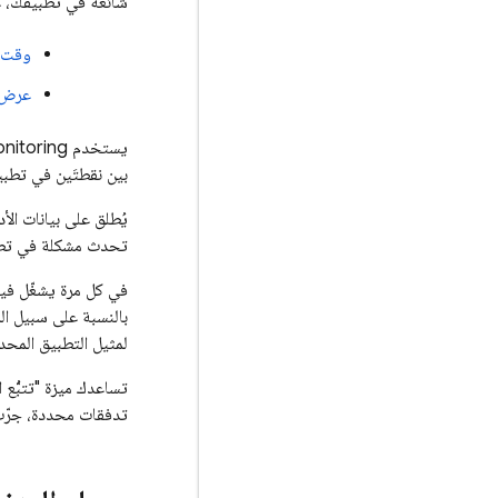
شائعة في تطبيقك، ع
وقت بدء
عرض الش
يستخدم
nitoring
بين نقطتَين في تطب
يُطلق على بيانات الأد
تحدث مشكلة في تطبي
في كل مرة يشغّل فيها
لمثيل التطبيق المحدد
تساعدك ميزة "تتبُّع 
تدفقات محددة، جرّ