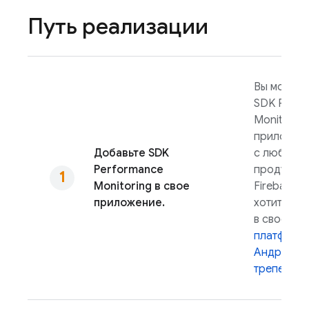
Путь реализации
Вы можете
SDK
Perfo
Monitoring
приложени
Добавьте SDK
с любыми 
Performance
продукта
Monitoring
в свое
Firebase, 
приложение.
хотите ис
в своем п
платформы
Андроид
трепетать