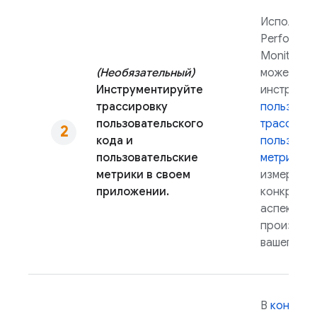
Используя
Performan
Monitoring
(Необязательный)
можете
Инструментируйте
инструмен
трассировку
пользоват
пользовательского
трассиров
кода и
пользоват
пользовательские
метрики
д
метрики в своем
измерени
приложении.
конкретны
аспектов
производи
вашего пр
В
консоли