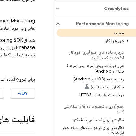
Crashlytics
ance Monitoring
Performance Monitoring
های وب خود اطلاعا
مقدمه
شما از
SDK برای جمع‌آوری داده‌های عملکرد از برنامه خود استفاده می‌کنید، سپس آن داده‌ها را در کنسول
toring
شروع به کار
Firebase
بررسی و 
درباره داده های جمع آوری خودکار
برنامه شما در کجا می
اطلاعات کسب کنید
شروع برنامه، پیش زمینه، پس زمینه (i
OS+ و Android)
رندر صفحه (i
OS+ و Android)
برای شروع آماده اید؟
بارگذاری صفحه (وب)
iOS+
درخواست های شبکه HTTP
S
/
جمع آوری و تجمیع داده ها را سفارشی
کنید
قابلیت ها
نظارت را برای کد خاص اضافه کنید
نظارت را برای درخواست های شبکه خاص
اضافه کنید