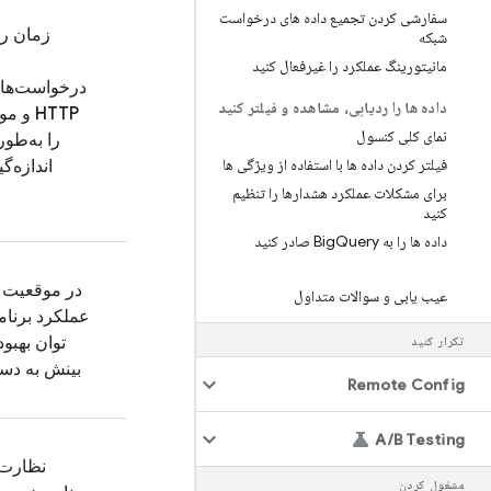
سفارشی کردن تجمیع داده های درخواست
زمان را
شبکه
مانیتورینگ عملکرد را غیرفعال کنید
درخواست‌ها
داده ها را ردیابی، مشاهده و فیلتر کنید
HTTP و 
نمای کلی کنسول
را به‌طور
فیلتر کردن داده ها با استفاده از ویژگی ها
اندازه‌گ
برای مشکلات عملکرد هشدارها را تنظیم
کنید
داده ها را به Big
Query صادر کنید
در موقعیت 
عیب یابی و سوالات متداول
عملکرد برنام
توان بهبود
تکرار کنید
بینش به دس
Remote Config
A
/
B Testing
نظارت 
مشغول کردن