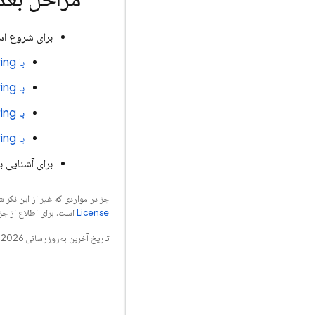
برای شروع اس
با
ing
با
ing
با
ing
با
ing
برای آشنایی ب
جز در مواردی که غیر از این ذک
License
است. برای اطلاع از جز
تاریخ آخرین به‌روزرسانی 2026-08-04 به‌وقت ساعت هماهنگ جهانی.
بدانید