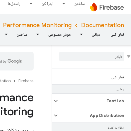
ساختن
اجرا کن
راه‌حل‌ها
Performance Monitoring
Documentation
نمای کلی
مبانی
هوش مصنوعی
ساختن
نمای کلی
tation
Firebase
رهایی
ormance
Test Lab
itoring
App Distribution
نظارت کنید
در مورد مشکلات عمل