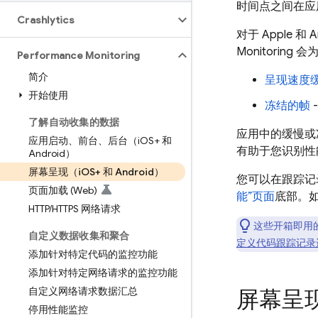
时间点之间在应
Crashlytics
对于 Apple 和 
Monitoring
会为
Performance Monitoring
简介
呈现速度
开始使用
冻结的帧
了解自动收集的数据
应用中的缓慢或
应用启动、前台、后台（i
OS+ 和
有助于您识别性
Android）
屏幕呈现（i
OS+ 和 Android）
您可以在跟踪记
页面加载 (Web)
能”页面
底部。
HTTP
/
HTTPS 网络请求
这些开箱即用
自定义数据收集和聚合
定义代码跟踪记录
添加针对特定代码的监控功能
添加针对特定网络请求的监控功能
自定义网络请求数据汇总
屏幕呈
停用性能监控