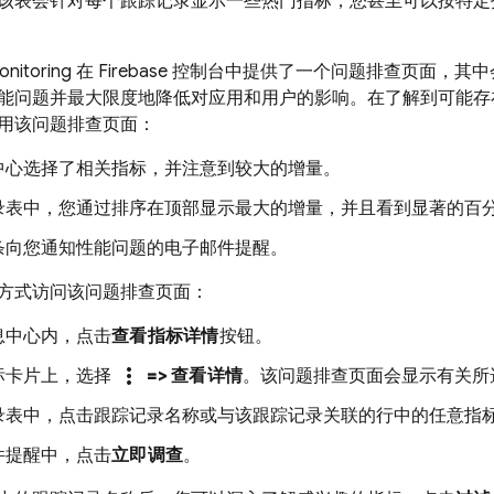
该表会针对每个跟踪记录显示一些热门指标，您甚至可以按特定
nitoring
在
Firebase
控制台中提供了一个问题排查页面，其中
能问题并最大限度地降低对应用和用户的影响。在了解到可能存
用该问题排查页面：
中心选择了相关指标，并注意到较大的增量。
录表中，您通过排序在顶部显示最大的增量，并且看到显著的百
条向您通知性能问题的电子邮件提醒。
方式访问该问题排查页面：
息中心内，点击
查看指标详情
按钮。
more_vert
标卡片上，选择
=> 查看详情
。该问题排查页面会显示有关所
录表中，点击跟踪记录名称或与该跟踪记录关联的行中的任意指
件提醒中，点击
立即调查
。