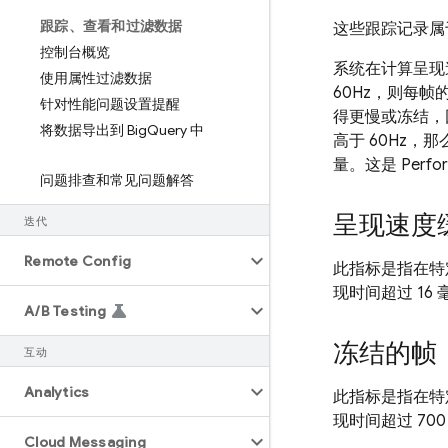
跟踪、查看和过滤数据
这些跟踪记录属
控制台概览
系统在计算呈现
使用属性过滤数据
60Hz，则每
针对性能问题设置提醒
得更慢或冻结，
将数据导出到 Big
Query 中
高于 60Hz
量。这是
Perfo
问题排查和常见问题解答
呈现速度
迭代
Remote Config
此指标是指在特
现时间超过 16
A
/
B Testing
冻结的帧
互动
Analytics
此指标是指在特
现时间超过 70
Cloud Messaging