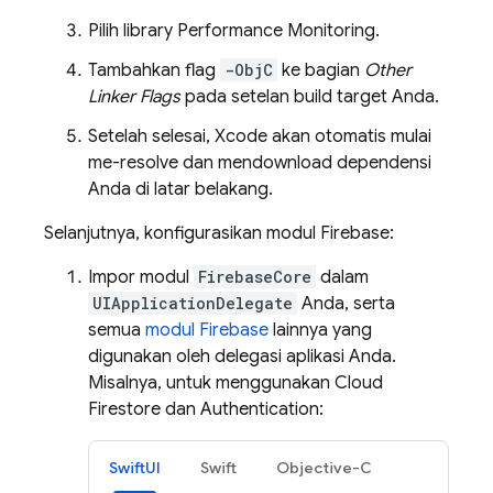
Pilih library
Performance Monitoring
.
Tambahkan flag
-ObjC
ke bagian
Other
Linker Flags
pada setelan build target Anda.
Setelah selesai, Xcode akan otomatis mulai
me-resolve dan mendownload dependensi
Anda di latar belakang.
Selanjutnya, konfigurasikan modul Firebase:
Impor modul
FirebaseCore
dalam
UIApplicationDelegate
Anda, serta
semua
modul Firebase
lainnya yang
digunakan oleh delegasi aplikasi Anda.
Misalnya, untuk menggunakan
Cloud
Firestore
dan
Authentication
:
SwiftUI
Swift
Objective-C