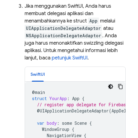
Jika menggunakan SwiftUI, Anda harus
membuat delegasi aplikasi dan
menambahkannya ke struct
App
melalui
UIApplicationDelegateAdaptor
atau
NSApplicationDelegateAdaptor
. Anda
juga harus menonaktifkan swizzling delegasi
aplikasi. Untuk mengetahui informasi lebih
lanjut, baca
petunjuk SwiftUI
.
SwiftUI
@
main
struct
YourApp
:
App
{
// register app delegate for Firebase se
@
UIApplicationDelegateAdaptor
(
AppDelegat
var
body
:
some
Scene
{
WindowGroup
{
NavigationView
{