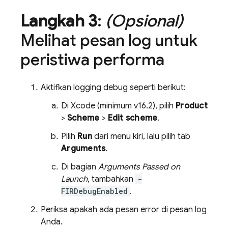
Langkah 3
:
(Opsional)
Melihat pesan log untuk
peristiwa performa
Aktifkan logging debug seperti berikut:
Di Xcode (minimum v16.2), pilih
Product
>
Scheme
>
Edit scheme
.
Pilih
Run
dari menu kiri, lalu pilih tab
Arguments
.
Di bagian
Arguments Passed on
Launch
, tambahkan
-
FIRDebugEnabled
.
Periksa apakah ada pesan error di pesan log
Anda.