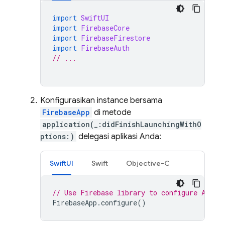
import
SwiftUI
import
FirebaseCore
import
FirebaseFirestore
import
FirebaseAuth
// ...
Konfigurasikan instance bersama
FirebaseApp
di metode
application(_:didFinishLaunchingWithO
ptions:)
delegasi aplikasi Anda:
SwiftUI
Swift
Objective-C
// Use Firebase library to configure APIs
FirebaseApp
.
configure
()