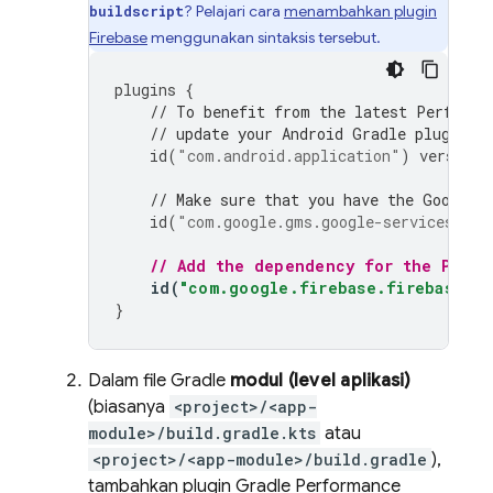
? Pelajari cara
menambahkan plugin
buildscript
Firebase
menggunakan sintaksis tersebut.
plugins
{
// To benefit from the latest 
Performa
// update your Android Gradle plugin d
id
(
"com.android.application"
)
version
// Make sure that you have the Google 
id
(
"com.google.gms.google-services"
)
v
// Add the dependency for the 
Perfo
id
(
"com.google.firebase.firebase-pe
}
Dalam file Gradle
modul (level aplikasi)
(biasanya
<project>/<app-
module>/build.gradle.kts
atau
<project>/<app-module>/build.gradle
),
tambahkan plugin Gradle
Performance