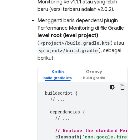
Monitoring
ke v1.1.1 atau yang lebih
baru (versi terbaru adalah v2.0.2).
Mengganti baris dependensi plugin
Performance Monitoring
di file Gradle
level root (level project)
(
<project>/build.gradle.kts
) atau
<project>/build.gradle
), sebagai
berikut:
Kotlin
Groovy
buildscript
{
// ...
dependencies
{
// ...
// Replace the standard 
Perform
classpath
(
"com.google.firebase