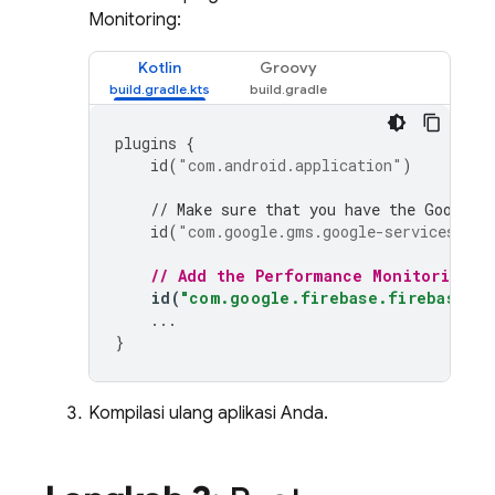
Monitoring
:
Kotlin
Groovy
plugins
{
id
(
"com.android.application"
)
// Make sure that you have the Google 
id
(
"com.google.gms.google-services"
)
// Add the 
Performance Monitoring
 G
id
(
"com.google.firebase.firebase-pe
...
}
Kompilasi ulang aplikasi Anda.