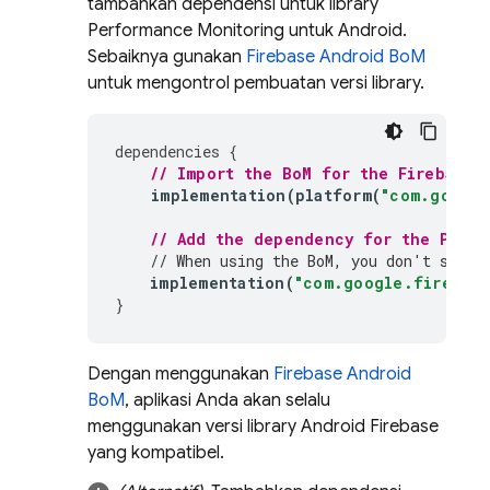
tambahkan dependensi untuk library
Performance Monitoring
untuk Android.
Sebaiknya gunakan
Firebase Android BoM
untuk mengontrol pembuatan versi library.
dependencies
{
// Import the 
BoM
 for the Firebase 
implementation
(
platform
(
"com.google
// Add the dependency for the 
Perfo
// When using the 
BoM
, you don't speci
implementation
(
"com.google.firebase
}
Dengan menggunakan
Firebase Android
BoM
, aplikasi Anda akan selalu
menggunakan versi library Android Firebase
yang kompatibel.