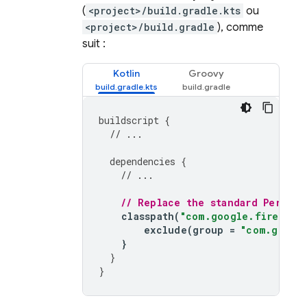
(
<project>/build.gradle.kts
ou
<project>/build.gradle
), comme
suit :
Kotlin
Groovy
buildscript
{
// ...
dependencies
{
// ...
// Replace the standard 
Perform
classpath
(
"com.google.firebase
exclude
(
group
=
"com.googl
}
}
}