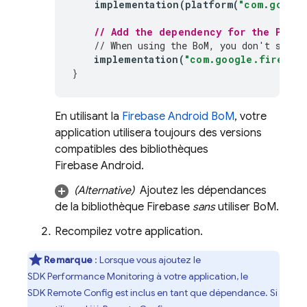
implementation
(
platform
(
"com.google
// Add the dependency for the 
Perfo
// When using the 
BoM
, you don't speci
implementation
(
"com.google.firebase
}
En utilisant la
Firebase Android BoM
, votre
application utilisera toujours des versions
compatibles des bibliothèques
Firebase Android.
(Alternative)
Ajoutez les dépendances
de la bibliothèque Firebase
sans
utiliser
BoM
.
Recompilez votre application.
Remarque
: Lorsque vous ajoutez le
SDK
Performance Monitoring
à votre application, le
SDK
Remote Config
est inclus en tant que dépendance. Si