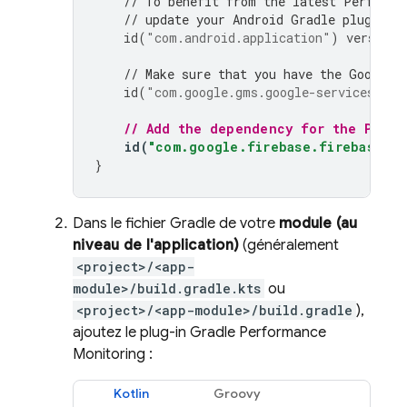
// To benefit from the latest 
Performa
// update your Android Gradle plugin d
id
(
"com.android.application"
)
version
// Make sure that you have the Google 
id
(
"com.google.gms.google-services"
)
v
// Add the dependency for the 
Perfo
id
(
"com.google.firebase.firebase-pe
}
Dans le fichier Gradle de votre
module (au
niveau de l'application)
(généralement
<project>/<app-
module>/build.gradle.kts
ou
<project>/<app-module>/build.gradle
),
ajoutez le plug-in Gradle
Performance
Monitoring
:
Kotlin
Groovy