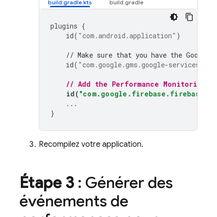
plugins
{
id
(
"com.android.application"
)
// Make sure that you have the Google 
id
(
"com.google.gms.google-services"
)
// Add the 
Performance Monitoring
 G
id
(
"com.google.firebase.firebase-pe
...
}
Recompilez votre application.
Étape 3
: Générer des
événements de