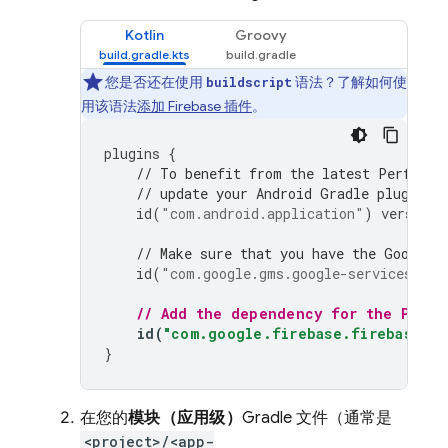
Kotlin
Groovy
您是否还在使用
语法？了解如何使
buildscript
用该语法
添加 Firebase 插件
。
plugins
{
// To benefit from the latest 
Performa
// update your Android Gradle plugin d
id
(
"com.android.application"
)
version
// Make sure that you have the Google 
id
(
"com.google.gms.google-services"
)
v
// Add the dependency for the 
Perfo
id
(
"com.google.firebase.firebase-pe
}
在您的
模块（应用级）
Gradle 文件（通常是
<project>/<app-