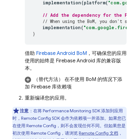
implementation
(
platform
(
"com.google
// Add the dependency for the 
Perfo
// When using the 
BoM
, you don't speci
implementation
(
"com.google.firebase
}
借助
Firebase Android BoM
，可确保您的应用
使用的始终是 Firebase Android 库的兼容版
本。
（替代方法）
在不使用
BoM
的情况下
添
加 Firebase 库依赖项
重新编译您的应用。
注意
：在将
Performance Monitoring
SDK 添加到应用
时，
Remote Config
SDK 会作为依赖项一并添加。如果您已
在使用
Remote Config
，则不会发现任何不同。但如果您是
初次使用
Remote Config
，请浏览
Remote Config
文档
，