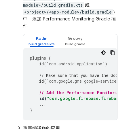
module>/build.gradle.kts
或
<project>/<app-module>/build.gradle
）
中，添加
Performance Monitoring
Gradle 插
件：
Kotlin
Groovy
plugins
{
id
(
"com.android.application"
)
// Make sure that you have the Google 
id
(
"com.google.gms.google-services"
)
// Add the 
Performance Monitoring
 G
id
(
"com.google.firebase.firebase-pe
...
}
重新编译您的应用。