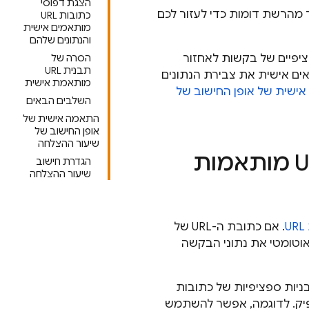
הצגת דפוסי
 מהרשת דומות כדי לעזור לכם
כתובות URL
מותאמים אישית
והנתונים שלהם
אופן שבו Firebase מצבר נתונים ספציפיים של בקשות לאחזור
הסרה של
תבנית URL
ים אישית את צבירת הנתונים
מותאמת אישית
ישית של אופן החישוב של
השלבים הבאים
התאמה אישית של
אופן החישוב של
שיעור ההצלחה
צבירת נתונים לפי תבניות של כתובות URL מותאמות
הגדרת חישוב
שיעור ההצלחה
U
. אם כתובת ה-URL של
המערכת של Firebase מצברת באופן אוטומטי את נתוני הבקשה
ניות ספציפיות של כתובות
Fireba מפיק. לדוגמה, אפשר להשתמש