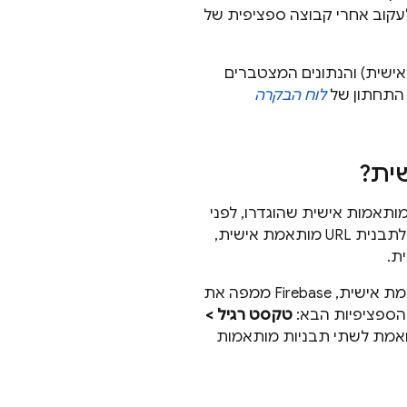
בעיות בכתובת URL ספציפית או כדי לעקוב אחרי קבוצה ספציפית של
 כתובות ה-URL (כולל דפוסי כתובות URL בהתאמה אישית) והנתונים המצטברים
התחתון של
לוח הבקרה
כת Firebase מנסה להתאים כתובות URL של בקשות לתבניות כתובות URL מותאמות אישית שהוגדרו, לפני
שהיא חוזרת להתאמה אוטומטית של תבניות כתובות URL. לכל בקשה שתואמת לתבנית URL מותאמת אישית,
אם כתובת ה-URL של בקשה תואמת ליותר מתבנית אחת של כתובת URL מותאמת אישית, Firebase ממפה את
טקסט רגיל >
מת לשתי תבניות מותאמות