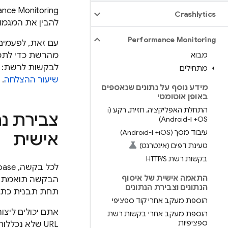
ance Monitoring
Crashlytics
להבין את המגמו
Performance Monitoring
מבוא
מהרשת כדי לתמו
לבקשות לרשת:
מתחילים
שיעור ההצלחה
.
מידע נוסף על נתונים שנאספים
באופן אוטומטי
התחלת האפליקציה
,
חזית
,
רקע (i
OS+ ו-Android)
עיבוד מסך (i
OS+ ו-Android)
אישית
טעינת דפים (אינטרנט)
בקשות רשת HTTP
S
/
לכל בקשה, Firebase בודק אם כתובת ה-URL של בקשת הרשת תואמת ל
התאמה אישית של איסוף
הנתונים וצבירת הנתונים
תחת תבנית כתובת 
הוספת מעקב אחרי קוד ספציפי
אתם יכולים ליצו
הוספת מעקב אחרי בקשות רשת
ספציפיות
URL שלא נכללות ב