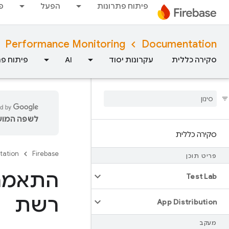
פיתוח פתרונות
הפעל
פ
Performance Monitoring
Documentation
סקירה כללית
עקרונות יסוד
AI
פיתוח פת
לשפה המועד
סקירה כללית
tation
Firebase
פריט תוכן
התאמה 
Test Lab
רשת
App Distribution
מעקב