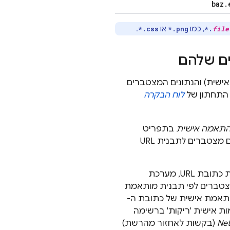
baz
.
, כמו
או
.
*.css
*.png
*.
file
 כתובות ה-URL (כולל דפוסי כתובות URL בהתאמה אישית) והנתונים המצטברים
התחתון של
לוח הבקרה
התאמה אישית
בתפריט
בטבלת העקבות. הערה: אם אין נתונים מצטברים לתבנית URL
מסתיימת עבור הנתונים שנצברים לפי תבנית כתובת URL, מערכת
 כתובת ה-URL. אם כל הנתונים שמצטברים לפי תבנית מותאמת
אמת אישית של כתובת ה-
Net
(בקשות לאחזור מהרשת)