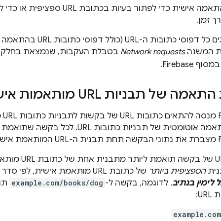
בתבנית URL בהתאמה אישית כדי לפתור 
ב-Firebase מוצגים כל דפוסי
ת המשנה
Network requests
בטבלת העקבות, שנמצאת בחלק 
מסוף
Firebase
.
 של תבניות URL מותאמות אישית?
מער
נית
הספציפית ביותר
של כתובת URL מותאמת אישית, לפי סדר הספציפיות הבא:
לימין בנתיב
. לדוגמה, בקשה ל-
example.com/books/dog
תוא
U:
example.co