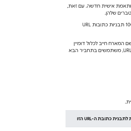
ליצור תבנית URL מותאמת אישית חדשה. עם זאת,
אפשר ליצור עד 400 תבניות כתובות URL מותאמות אישית לכל אפליקציה, ועד 100 תבניות כתובות URL
יב. שם המארח חייב לכלול דומיין
תקין, ויכול לכלול גם את תת-הדומיין. כדי ליצור תבנית שיכולה להתאים לכתובות URL, משתמשים בתחביר הבא
נית כתובת ה-URL הזו