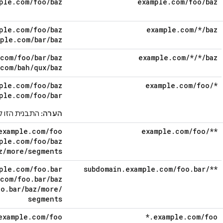
ple
.
com
/
foo
/
baz
example
.
com
/
foo
/
baz
ple
.
com
/
foo
/
baz
example
.
com
/
*
/
baz
mple
.
com
/
bar
/
baz
com
/
foo
/
bar
/
baz
example
.
com
/
*
/
*
/
baz
com
/
bah
/
qux
/
baz
ple
.
com
/
foo
/
baz
example
.
com
/
foo
/
*
ple
.
com
/
foo
/
bar
הערה:
התבנית הזו ל
example
.
com
/
foo
example
.
com
/
foo
/
**
ple
.
com
/
foo
/
baz
z
/
more
/
segments
ple
.
com
/
foo
.
bar
subdomain
.
example
.
com
/
foo
.
bar
/
**
com
/
foo
.
bar
/
baz
oo
.
bar
/
baz
/
more
/
segments
example
.
com
/
foo
*
.
example
.
com
/
foo