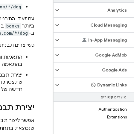
om/*/dog
Analytics
עם זאת, התבני
Cloud Messaging
ביותר
books
ב-
ב-
e.com/*/dog
In-App Messaging
כשיוצרים תבנית חדשה של כתובת URL ב
Google Ad
Mob
התאמות ונ
בהתאמה אישית. מערכת Firebase לא מב
Google Ads
יצירת תבנית חדשה של כ
שתצטרכו לחכות עד
Dynamic Links
חדשה של כתובת URL 
מוצרים קשורים
יצירת תבנית כתובת
Authentication
Extensions
אפשר ליצור תבנית מות
שנמצאת בתחת