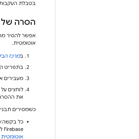
בטבלת העקבות.
הסרה של תבנית URL 
אוטומטית.
ב
מרכז הבק
בתפריט ה
מעבירים את העכב
לוחצים על
את ההסרה 
כשמסירים תבנית של כתובת URL מותאמת איש
כל בקשה
ע
Firebase לא מוצאת תבניות תואמות של כתובות URL מותאמות אישית, היא חוזרת ל
אוטומטית של