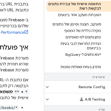
התאמה אישית של צבירת נתונים
לבקשת רשת
כתובות URL לאורך זמן.
השבתת מעקב אחר ביצועים
מעקב
,
הצגה וסינון של נתונים
שלהם בכרטיסיי
סקירה כללית של המסוף
Performance
ב
סינון נתונים לפי מאפיינים
הגדרת התראות לגבי בעיות
איך פועלת התאמה
בביצועים
ייצוא נתונים ל-Big
Query
פתרון בעיות ושאלות נפוצות
מערכת Firebase מצברת את נתוני הבקשה תחת תבנית ה-URL המותאמת אישית.
איטרציה
הבקשה רק לתב
Remote Config
*
>
**
משמאל 
אישית של כתובות RL
A
/
B Testing
m/books/*
עניין