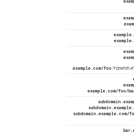
exam
exam
exa
example
.
example
.
exam
exam
example.com/foo
א תתאים ל-
.
exam
example
.
com
/
foo
/
ba
subdomain
.
exam
subdomain
.
example
.
subdomain
.
example
.
com
/
f
bar
.