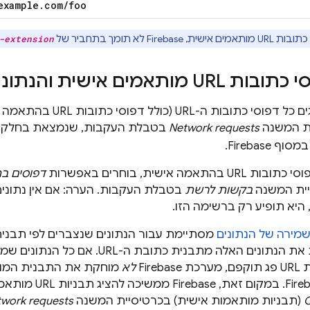
example
.
com
/
foo
ית, Firebase לא תומך בתחביר של
-extension
תאמים אישית והנתונים שלהם
ב-Firebase מוצגים כל דפוסי
ת המשנה
Network requests
בטבלת העקבות, שנמצאת בחלק 
מסוף
Firebase
.
ובות URL בהתאמה אישית, בוחרים באפשרות
דפוסים ב
ית המשנה
בקשות לרשת
היא תופיע רק ברשימה הזו.
מירה של הנתונים
Firebase מוחקת את הנתונים האלה מתבנית
Fire
לא
מוחקת את התבנית המות
Fire
. במקום זאת, Firebase ממשיכה להציג תבניות URL מותאמות אישית 'ריקות' ברשימה
C
(תבניות מותאמות אישית) בכרטיסיית המשנה
work requests