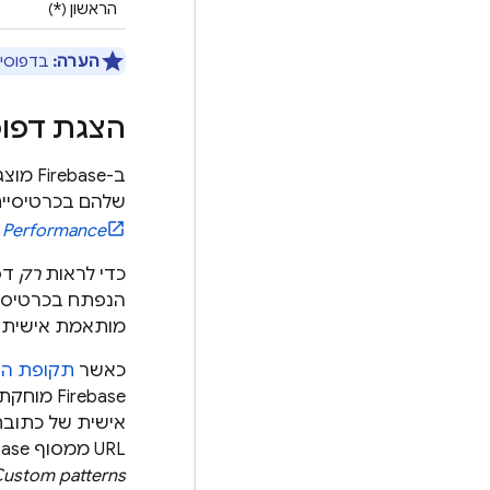
*
הראשון (
)
הערה:
בדפוסי כתובות URL מותאמים איש
הצגת דפוסי כתובות URL מו
שלהם בכרטיסיי
Performance
ב
כדי לראות
רק
דפוסי כת
הנפתח בכרטיסי
מותאמת אישית, 
כאשר
תקופת הש
אישית של כתובת URL פג תוקפם, מערכת base
URL ממסוף
base
ustom patterns