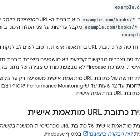
example.c
ת
example.com/books/*
היא תבנית ה-URL
הספציפית ביותר
ש
example.com/books/*
מקבל עדיפות על פני הפלח הימני ביו
.
exampl
התאמה אישית, חשוב לשים לב לנקודות הבאות:
תונים נצברים מבקשות
קודמות
צעת מחדש צבירה של נתוני בקשות באופן רטרואקטיבי.
תובת URL מותאמת אישית משפיעה רק על בקשות
 12 שעות עד ש-
Performance Monitoring
יאסוף ויצבור
בהתאמה אישית.
 URL מותאמת אישית
אמת אישית של כתובת URL מכרטיסיית המשנה
בקשות
ית
לוח הבקרה 'ביצועים'
במסוף
Firebase
.