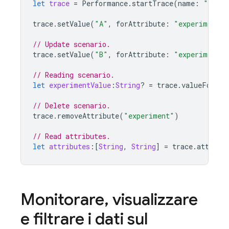
let
trace
=
Performance
.
startTrace
(
name
:
"
CUSTO
trace
.
setValue
(
"A"
,
forAttribute
:
"experiment"
)
// Update scenario.
trace
.
setValue
(
"B"
,
forAttribute
:
"experiment"
)
// Reading scenario.
let
experimentValue
:
String
?
=
trace
.
valueForAtt
// Delete scenario.
trace
.
removeAttribute
(
"experiment"
)
// Read attributes.
let
attributes
:[
String
,
String
]
=
trace
.
attribu
Monitorare
,
visualizzare
e filtrare i dati sul