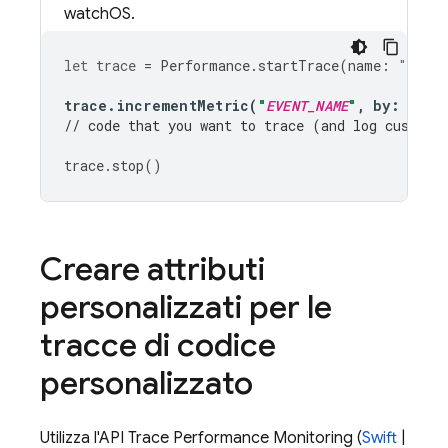
watchOS.
let
trace
=
Performance
.
startTrace
(
name
:
"
CUSTO
trace
.
incrementMetric
(
"
EVENT_NAME
"
,
by
:
1
)
// code that you want to trace (and log custom 
trace
.
stop
()
Creare attributi
personalizzati per le
tracce di codice
personalizzato
Utilizza l'API Trace
Performance Monitoring
(
Swift
|