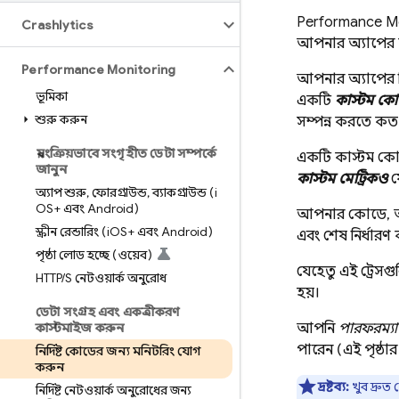
Performance Mo
Crashlytics
আপনার অ্যাপের দু
Performance Monitoring
আপনার অ্যাপের নি
ভূমিকা
একটি
কাস্টম কোড
শুরু করুন
সম্পন্ন করতে ক
স্বয়ংক্রিয়ভাবে সংগৃহীত ডেটা সম্পর্কে
একটি কাস্টম কোড 
জানুন
কাস্টম মেট্রিকও
য
অ্যাপ শুরু
,
ফোরগ্রাউন্ড
,
ব্যাকগ্রাউন্ড (i
OS+ এবং Android)
আপনার কোডে,
স্ক্রীন রেন্ডারিং (i
OS+ এবং Android)
এবং শেষ নির্ধার
পৃষ্ঠা লোড হচ্ছে (ওয়েব)
যেহেতু এই ট্রেস
HTTP
/
S নেটওয়ার্ক অনুরোধ
হয়।
ডেটা সংগ্রহ এবং একত্রীকরণ
কাস্টমাইজ করুন
আপনি
পারফরম্যান
পারেন (এই পৃষ্ঠা
নির্দিষ্ট কোডের জন্য মনিটরিং যোগ
করুন
দ্রষ্টব্য:
খুব দ্রুত
নির্দিষ্ট নেটওয়ার্ক অনুরোধের জন্য