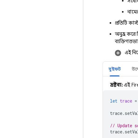
সর্বোচ
নামে
প্রতিটি কাস
অনুগ্রহ কর
ব্যক্তিগতভ
এই নির
সুইফট
উদ্
দ্রষ্টব্য:
এই Fir
let
trace
=
trace
.
setVa
// Update s
trace
.
setVa