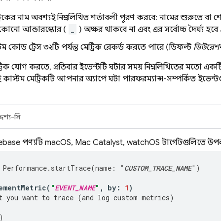
্রিকের নাম অবশ্যই নিম্নলিখিত শর্তাবলী পূরণ করবে: নামের শুরুতে বা
 কোনো আন্ডারস্কোর (
_
) অক্ষর থাকবে না এবং এর সর্বোচ্চ দৈর্ঘ্য হব
্টম কোড ট্রেস ৩২টি পর্যন্ত মেট্রিক রেকর্ড করতে পারে (ডিফল্ট
ডিউরেশ
্রিক যোগ করতে, প্রতিবার ইভেন্টটি ঘটার সময় নিম্নলিখিতের মতো 
 কাস্টম মেট্রিকটি আপনার অ্যাপে ঘটা পারফরম্যান্স-সম্পর্কিত ইভেন্
দেশ্য-সি
ebase পণ্যটি macOS, Mac Catalyst, watchOS টার্গেটগুলিতে উপলব
Performance
.
startTrace
(
name
:
"
CUSTOM_TRACE_NAME
"
)
ementMetric
(
"
EVENT_NAME
"
,
by
:
1
)
t you want to trace (and log custom metrics)
)