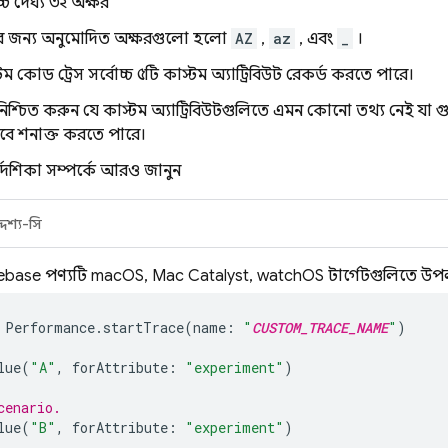
্চ দৈর্ঘ্য ৩২ অক্ষর
র জন্য অনুমোদিত অক্ষরগুলো হলো
AZ
,
az
, এবং
_
।
্টম কোড ট্রেস সর্বোচ্চ ৫টি কাস্টম অ্যাট্রিবিউট রেকর্ড করতে পারে।
ে নিশ্চিত করুন যে কাস্টম অ্যাট্রিবিউটগুলিতে এমন কোনো তথ্য নেই যা
াবে শনাক্ত করতে পারে।
্দেশিকা সম্পর্কে আরও জানুন
দেশ্য-সি
ebase পণ্যটি macOS, Mac Catalyst, watchOS টার্গেটগুলিতে উপলব
Performance
.
startTrace
(
name
:
"
CUSTOM_TRACE_NAME
"
)
lue
(
"A"
,
forAttribute
:
"experiment"
)
cenario.
lue
(
"B"
,
forAttribute
:
"experiment"
)