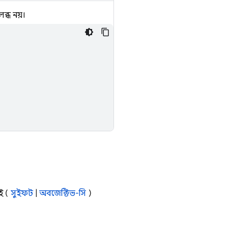
্ধ নয়।
ই (
সুইফট
|
অবজেক্টিভ-সি
)