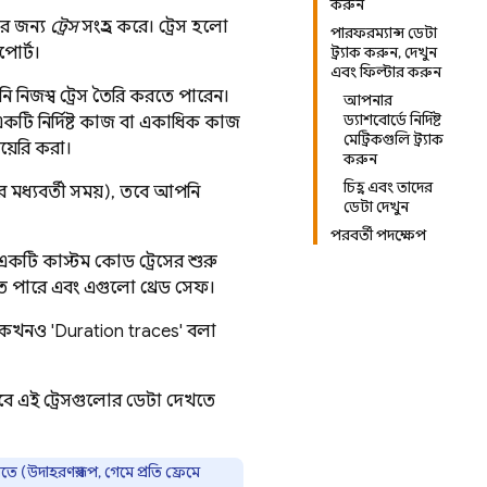
করুন
ার জন্য
ট্রেস
সংগ্রহ করে। ট্রেস হলো
পারফরম্যান্স ডেটা
পোর্ট।
ট্র্যাক করুন, দেখুন
এবং ফিল্টার করুন
ি নিজস্ব ট্রেস তৈরি করতে পারেন।
আপনার
ড্যাশবোর্ডে নির্দিষ্ট
টি নির্দিষ্ট কাজ বা একাধিক কাজ
মেট্রিকগুলি ট্র্যাক
়েরি করা।
করুন
চিহ্ন এবং তাদের
র মধ্যবর্তী সময়), তবে আপনি
ডেটা দেখুন
পরবর্তী পদক্ষেপ
ে একটি কাস্টম কোড ট্রেসের শুরু
ে পারে এবং এগুলো থ্রেড সেফ।
ও কখনও 'Duration traces' বলা
বে এই ট্রেসগুলোর ডেটা দেখতে
ে (উদাহরণস্বরূপ, গেমে প্রতি ফ্রেমে