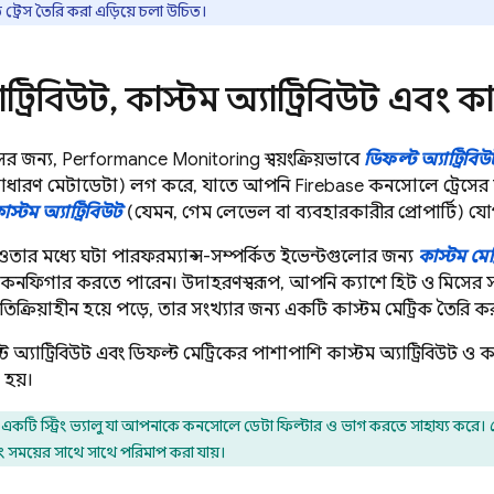
্রেস তৈরি করা এড়িয়ে চলা উচিত।
াট্রিবিউট
,
কাস্টম অ্যাট্রিবিউট এবং কাস্
ের জন্য,
Performance Monitoring
স্বয়ংক্রিয়ভাবে
ডিফল্ট অ্যাট্রিব
 সাধারণ মেটাডেটা) লগ করে, যাতে আপনি
Firebase
কনসোলে ট্রেসের 
াস্টম অ্যাট্রিবিউট
(যেমন, গেম লেভেল বা ব্যবহারকারীর প্রোপার্টি) 
তার মধ্যে ঘটা পারফরম্যান্স-সম্পর্কিত ইভেন্টগুলোর জন্য
কাস্টম মেট
নফিগার করতে পারেন। উদাহরণস্বরূপ, আপনি ক্যাশে হিট ও মিসের সং
রতিক্রিয়াহীন হয়ে পড়ে, তার সংখ্যার জন্য একটি কাস্টম মেট্রিক তৈরি 
্ট অ্যাট্রিবিউট এবং ডিফল্ট মেট্রিকের পাশাপাশি কাস্টম অ্যাট্রিবিউট ও
 হয়।
কটি স্ট্রিং ভ্যালু যা আপনাকে কনসোলে ডেটা ফিল্টার ও ভাগ করতে সাহায্য করে।
বং সময়ের সাথে সাথে পরিমাপ করা যায়।