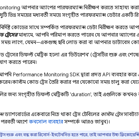
nitoring
আপনার অ্যাপের পারফরম্যান্স নিরীক্ষণ করতে সাহায্য কর
টি ভিন্ন সময়ের মধ্যবর্তী সময়ে সংগৃহীত পারফরম্যান্স ডেটার একটি রি
র্দিষ্ট কোডের সাথে সম্পর্কিত পারফরম্যান্স ডেটা নিরীক্ষণ করতে আপন
 ট্রেসের
মাধ্যমে, আপনি পরিমাপ করতে পারেন যে আপনার অ্যাপের এক
ত সময় লাগে, যেমন—একগুচ্ছ ছবি লোড করা বা আপনার ডাটাবেস কোয
ট্রেসের ডিফল্ট মেট্রিক হলো এর 'ডিউরেশন' (ট্রেসটির শুরু এবং শেষে
োগ করতে পারেন।
 আপনি
Performance Monitoring
SDK দ্বারা প্রদত্ত API ব্যবহার কর
ণ করেন।কাস্টম কোড ট্রেস তৈরি করার পর যেকোনো সময় চালু করা যেত
গুলির জন্য সংগৃহীত ডিফল্ট মেট্রিকটি 'duration', তাই এগুলিকে কখন
্স
ড্যাশবোর্ডের একেবারে নিচে থাকা ট্রেস টেবিলের
কাস্টম ট্রেস
সাবট্যা
র পরবর্তী অংশে
কনসোল ব্যবহার
সম্পর্কে আরও জানুন)।
 ট্রেস শুরু এবং বন্ধ করা রিসোর্স-ইনটেনসিভ হতে পারে, তাই আপনার উচ্চ ফ্রিকোয়েন্সিত