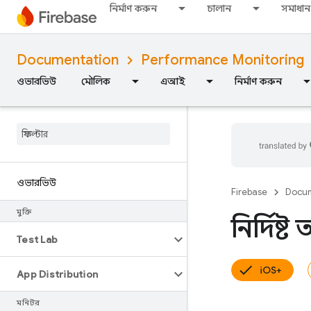
নির্মাণ করুন
চালান
সমাধান
Documentation
Performance Monitoring
ওভারভিউ
মৌলিক
এআই
নির্মাণ করুন
ওভারভিউ
Firebase
Docum
মুক্তি
নির্দিষ
Test Lab
iOS+
App Distribution
মনিটর