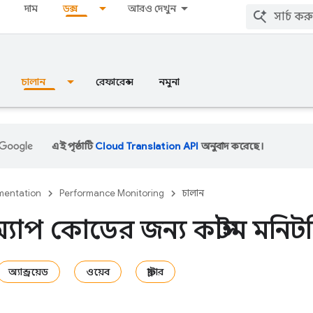
দাম
ডক্স
আরও দেখুন
চালান
রেফারেন্স
নমুনা
এই পৃষ্ঠাটি
Cloud Translation API
অনুবাদ করেছে।
entation
Performance Monitoring
চালান
্ট অ্যাপ কোডের জন্য কাস্টম মন
অ্যান্ড্রয়েড
ওয়েব
ফ্লাটার