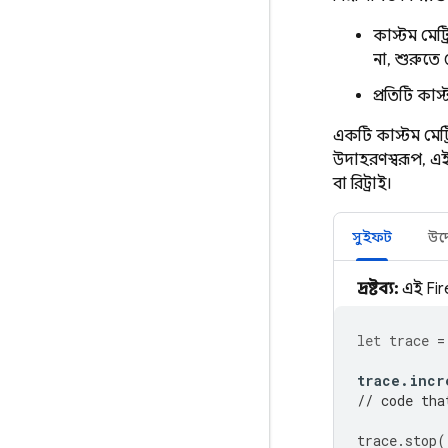
কাস্টম মেট
না, শুরুতে
প্রতিটি কাস
একটি কাস্টম মেট
উদাহরণস্বরূপ, এই
বা রিট্রাই।
সুইফট
উদ্
দ্রষ্টব্য:
এই Fir
let
trace
=
trace
.
incr
// code tha
trace
.
stop
(