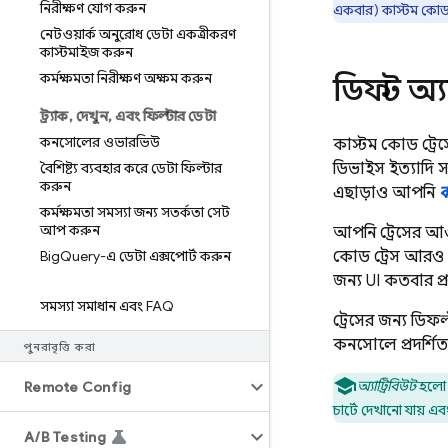
নিরীক্ষণ যোগ করুন
একবার) কাস্টম কোড ট
নেটওয়ার্ক অনুরোধ ডেটা একত্রীকরণ
কাস্টমাইজ করুন
কর্মক্ষমতা নিরীক্ষণ অক্ষম করুন
ডিফল্ট অ্য
ট্র্যাক
,
দেখুন
,
এবং ফিল্টার ডেটা
কনসোলের ওভারভিউ
কাস্টম কোড ট্রেস
বৈশিষ্ট্য ব্যবহার করে ডেটা ফিল্টার
ডিভাইস ইত্যাদি
করুন
এছাড়াও আপনি
ক
কর্মক্ষমতা সমস্যা জন্য সতর্কতা সেট
আপ করুন
আপনি ট্রেসের আও
Big
Query-এ ডেটা এক্সপোর্ট করুন
কোড ট্রেস আরও ক
জন্য UI কতবার প্
সমস্যা সমাধান এবং FAQ
ট্রেসের জন্য ডিফল
কনসোলে প্রদর্শিত
পুনরাবৃত্তি করা
অ্যাট্রিবিউট
হলো এ
Remote Config
চার্টে দেখানো যায় এ
A
/
B Testing