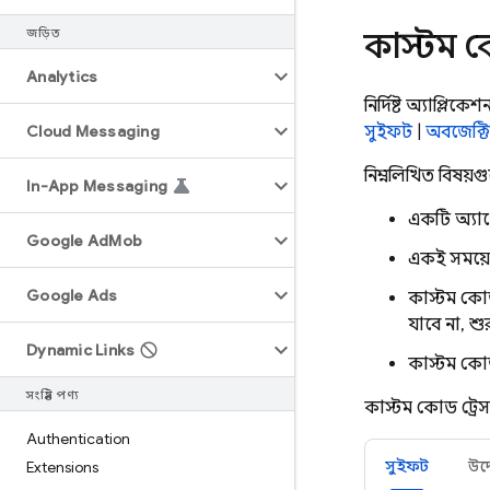
কাস্টম 
জড়িত
Analytics
নির্দিষ্ট অ্যাপ্
Cloud Messaging
সুইফট
|
অবজেক্ট
নিম্নলিখিত বিষয়গ
In-App Messaging
একটি অ্যা
Google Ad
Mob
একই সময়ে
Google Ads
কাস্টম কোড
যাবে না, শ
Dynamic Links
কাস্টম কোড
সংশ্লিষ্ট পণ্য
কাস্টম কোড ট্রেস
Authentication
সুইফট
উদ্
Extensions