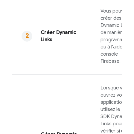
Vous pouvez
créer des
Dynamic Links
Créer
Dynamic
de manière
Links
programmatiq
ou à l'aide de la
console
Firebase
.
Lorsque vous
ouvrez votre
application,
utilisez le
SDK
Dynamic
Links
pour
vérifier si un