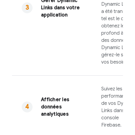
Gérer
Dynamic
Dynamic Link
lu
Links
dans votre
a été transmis. 
application
tel est le cas,
obtenez le lien
profond à parti
des données
Dynamic Link
e
gérez-le selon
vos besoins.
Suivez les
performances
Afficher les
de vos
Dynami
données
Links
dans la
analytiques
console
Firebase
.